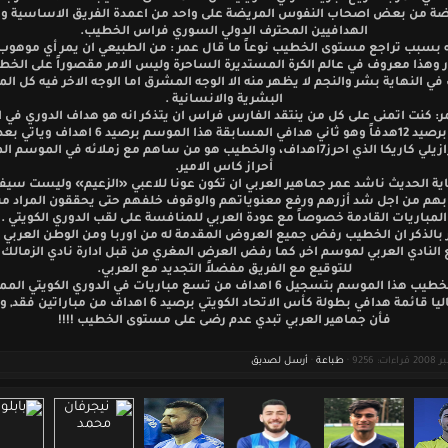
ضة من بعض اصحاب النفوس المريضة على واحد من اعمدة الفريق الاساسية و
الهدافيين المحترف الدولي السوري فراس الخطيب.
 بسبب تراجع مستوى الخطيب نوعاً ما قال عمر : من الطبيعي ان يمر أي موهوب
 وهذا معروف في عالم الكرة المستديرة الساحرة وليس الامر مقصوراً على الخط
في النهاية بشر والنجم لا يظهر منه الا الوجه المشرق اما الوجه الاخر فيه كل ال
البشرية والانسانية .
: كنت اتمنى على كل من ينتقد الفارس فراس ان يتذكر انه هو هداف الدوري في
الماضي برصيد 12هدفاً وهو ثاني هدافي المسابقة هذا الموسم بر
النصر البرازيلي كاريكا الذي احرز7اهداف، والخطيب هو من ساهم مع زملائه في المو
أحراز كاس الامير.
ية الحديث ناشد عمر جماهير العربي ان تكون عونا للاعبي «الزعيم» وليست سيف
بهم من اجل شد أزرهم ورفع معنوياتهم والوقوف خلفهم حتى يحققون المراد م
المباريات القادمة خصوصاً مع عودة العربي للمنافسة على لقب الدوري الكويتي .
 بالذكر ان الخطيب رفض جميع العروض المقدمة له من اوربا ومن الوطن العرب
ع النادي العربي لموسم اخر, كما رفض العرض المغري من قبل ادارة نادي الزمالك
للتوقيع مع الفريق مفضلاً التجديد مع العربي.
ونجح الخطيب هذا الموسم بتسجيل 6 اهداف من تسع مباريات في الدوري الكويتي ال
يتصدر حاليا قائمة هدافي بطولة كأس الاتحاد الكويتي برصيد 6 اهداف من م
فأن جماهير العربي تبدي عدم رضى على مستوى الخطيب !!!!
طباعة
·
أرسل لصديق