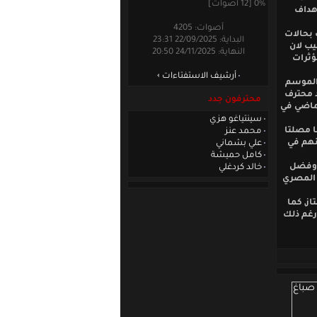
0% [12 أصوات]
هداف
أصوات: 4205
 بحالات
البداية: 22/09/2025 23:31
يب لان
النهاية: 24/11/2025 20:50
مؤثرات
أرشيف الاستفتاءات
 الموسم
صيد 6 اهداف وياتي بعد محترف
محترفون جدد
سم الماضي في
سينتياغو هزي
ا مصلتا
محمد عنز
نهم في
علي بشماني
كامل حميشة
ي وفضل
خالد كردغلي
 المصري
ممتاز, كما
باراتين فقد, ورغم ذلك