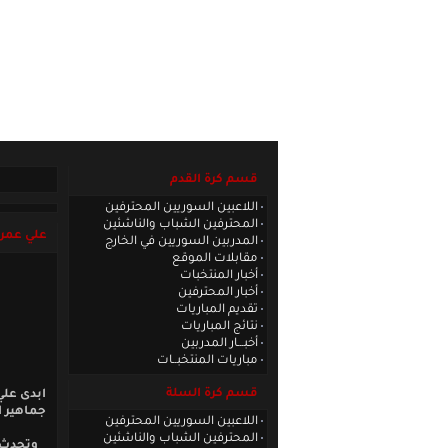
الصفحة الرئيسية
|
كادر الموقع
|
الاتصا
قسم كرة القدم
اللاعبين السوريين المحترفين
المحترفين الشباب والناشئين
علي عمر 
المدربين السوريين في الخارج
مقابلات الموقع
أخبار المنتخبات
أخبار المحترفين
تقديم المباريات
نتائج المباريات
أخبـــار المدربين
مباريات المنتخبــات
قسم كرة السلة
ابدى علي
جماهير ا
اللاعبين السوريين المحترفين
المحترفين الشباب والناشئين
وتحدث ع