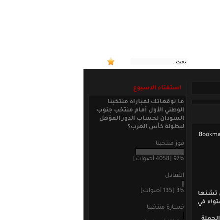
:: منتخ
استفتاء الاسبوع
ما توقعاتك لمباراة منتخبنا
الوطني الأول أمام منتخب جنوب
السودان لحساب الدور المؤهل
لبطولة كأس العرب؟
فوز منتخبنا
97% [4058 أصوات]
التعادل
3% [135 أصوات]
ي تشنها
تواه في
خسارة منتخبنا
الحملة