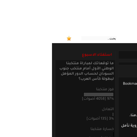
:: منتخ
استفتاء الاسبوع
ما توقعاتك لمباراة منتخبنا
الوطني الأول أمام منتخب جنوب
السودان لحساب الدور المؤهل
لبطولة كأس العرب؟
فوز منتخبنا
97% [4058 أصوات]
التعادل
منا.
3% [135 أصوات]
وية نأمل
خسارة منتخبنا