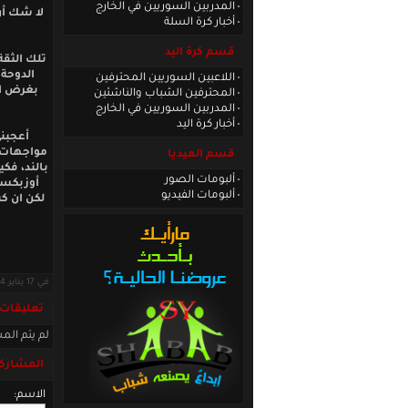
المدربين السوريين في الخارج
لا شك أن
أخبار كرة السلة
قسم كرة اليد
تلك الثقة
الدوحة 
اللاعبين السوريين المحترفين
بغرض ال
المحترفين الشباب والناشئين
المدربين السوريين في الخارج
أخبار كرة اليد
أعجبني
مواجهات ث
قسم الميديا
بالند، فك
ألبومات الصور
أوزبكستا
ألبومات الفيديو
لكن ان كن
في 17 يناير 2024 · قراءات: 7340 ·
تعليقات
لم يتم المش
المشاركة
الاسم: