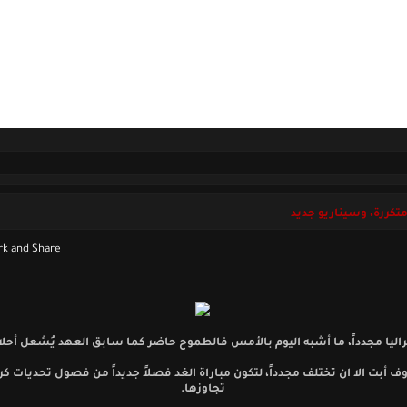
ل بنا
السبت 08 أغسطس 2026
تكررة، وسيناريو جديد
اليا مجدداً، ما أشبه اليوم بالأمس فالطموح حاضر كما سابق العهد يُشعل أحلا
ف أبت الا ان تختلف مجدداً، لتكون مباراة الغد فصلاً جديداً من فصول تحديات كر
تجاوزها.