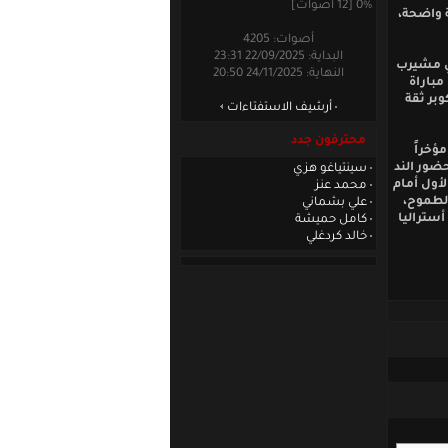
0% [12 أصوات]
 واضحة،
أصوات: 4205
البداية: 22/09/2025 23:31
في مشيرب
النهاية: 24/11/2025 20:50
مباراة
وبر ثقة
أرشيف الاستفتاءات
محترفون جدد
مؤخراً
ضور الند
سينتياغو هزي
لأول أمام
محمد عنز
الطموح،
علي بشماني
أستراليا
كامل حميشة
خالد كردغلي