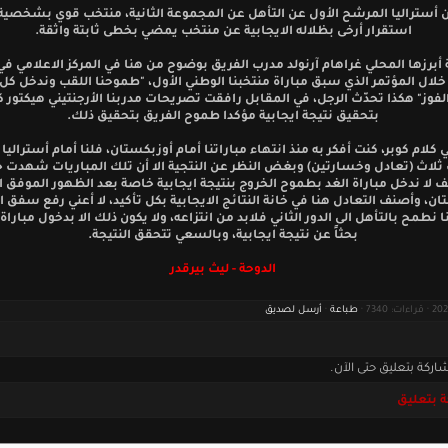
 أستراليا المرشح الأول عن التأهل عن المجموعة الثانية، منتخب قوي بشخصية
استقرار أرخى بظلاله الايجابية عن منتخب يمضي بخطى ثابتة واثقة.
 أبرزها المحلي غراهام آرنولد مدرب الفريق بوضوح من هنا في المركز الاعلامي 
خلال المؤتمر الذي سبق مباراة منتخبنا الوطني الأول، "طموحنا اللقب وندخل كل 
فوز" هكذا تحدّث الرجل، في المقابل رافقت تصريحات مدربنا الأرجنتيني هيكتور ك
بتحقيق نتيجة ايجابية مؤكدا طموح الفريق بتحقيق ذلك.
 كلام كوبر، كنت أفكر به منذ انتهاء مباراتنا أمام أوزبكستان، فلنا أمام أستراليا 
لاث (تعادل وخسارتين) وبغض النظر عن النتجية الا أن تلك المباريات شهدت ح
يف لا ندخل مباراة الغد بطموح الخروج بنتيجة ايجابية خاصة بعد الظهور الموفق ا
ن، وأصنف التعادل هنا في خانة النتائج الايجابية بكل تأكيد، لا أعني رفع سفق 
ا نطمح بالتأهل الى الدور الثاني فلابد من انتزاعه، ولا يكون ذلك الا بدخول مباراة 
بحثاً عن نتيجة ايجابية، وبالسعي تتحقق النتيجة.
الدوحة - ليث بيرقدر
طباعة
·
أرسل لصديق
اركة بتعليق حتى الآن.
 بتعليق