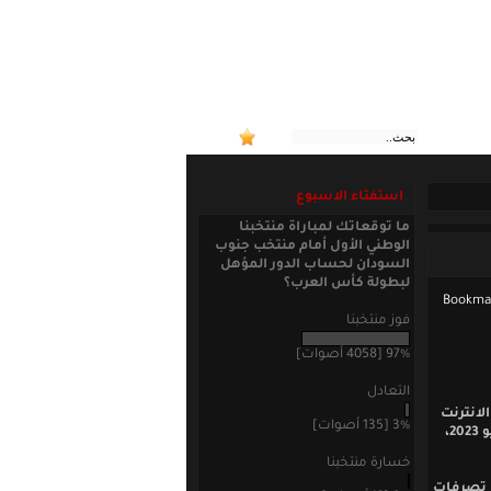
:: منتخبن
استفتاء الاسبوع
ما توقعاتك لمباراة منتخبنا
الوطني الأول أمام منتخب جنوب
السودان لحساب الدور المؤهل
لبطولة كأس العرب؟
فوز منتخبنا
97% [4058 أصوات]
التعادل
لانترنت
3% [135 أصوات]
عن تمديد تعاقده مع نجم الوسط محمود داهود -25 عاماً- لعام واحد حتى الثلاثين من يونيو 2023،
خسارة منتخبنا
ق تصرفات