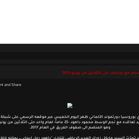
ل بنا
السبت 08 أغسطس 2026
ر مع دورتمند حتى الثلاثين من يونيو 2023
ي بوروسيا دورتموند الألماني ظهر اليوم الخميس عبر موقعه الرسمي على شبكة ا
وهو المنضم الى صفوف الفريق في العام 2017.
 تحدّث السيد مايكل زورك المدير الرياضي للنادي "داهود رجل ايجابي، يمكنه خل