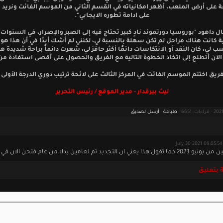
ة على أرض الملعب، أظهر امكانياته في القسم الثاني من الموسم الفائت ونريد
على ادامة تطوره الايجابي".
ل داهود "بوروسيا دورتموند نادٍ كبير تحتاج فيه إلى الصبر والإصرار، في السنوات ا
 كانت هناك مراحل لم تكن سهلة بالنسبة لي، لكنني لم أشك أبدًا في أن هذا هو ا
ب لي، كان النقد أو الانتكاسات دائمًا أكثر حافز لي، شعرت دائماً براحة شديدة ه
 الآن أتطلع إلى اتخاذ الخطوة التالية مع الفريق والحصول على أقصى استفادة م
فريق اختتم الموسم الفائت في المركز الثالث على لائحة ترتيب دوري الدرجة الأولى ا
ليث بيرقدار - مدير الموقع / رئيس التحرير
طباعة
·
أرسل لصديق
J
ني ان التجديد تم لعامين بدلا من عام فتحن الان في عام 2021
 بتعليق