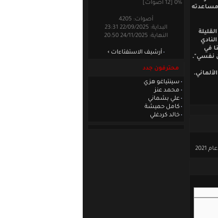
0% [12 أصوات]
 مساعدته
أصوات: 4205
البداية: 22/09/2025 23:31
لقليلة
النهاية: 24/11/2025 20:50
لنادي
نا في
أرشيف الاستفتاءات
ن نفسي".
محترفون جدد
لألماني.
سينتياغو هزي
محمد عنز
علي بشماني
كامل حميشة
خالد كردغلي