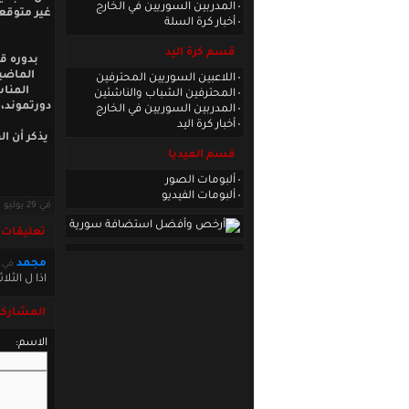
المدربين السوريين في الخارج
غير متوقع
أخبار كرة السلة
قسم كرة اليد
بدوره قا
الماضية
اللاعبين السوريين المحترفين
المناس
المحترفين الشباب والناشئين
دورتموند،
المدربين السوريين في الخارج
أخبار كرة اليد
يذكر أن ال
قسم الميديا
ألبومات الصور
ألبومات الفيديو
في 29 يوليو 2021 · قراءات: 6651 ·
تعليقات
مجمد
في uly 30 2021 09:05:54
اذا ل الثلاثين من يونيو 2023 كما تقول هذا يع
المشاركة
الاسم: