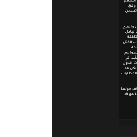
 استلام
م وفق
لاتسمن
 واقترح
 تبادل
تكلفة
ت الكتل
تحاد
لطواقم
ثلا، في
ت الدول
 لكن ما
 المطلوب
اف حولها
 هو الا