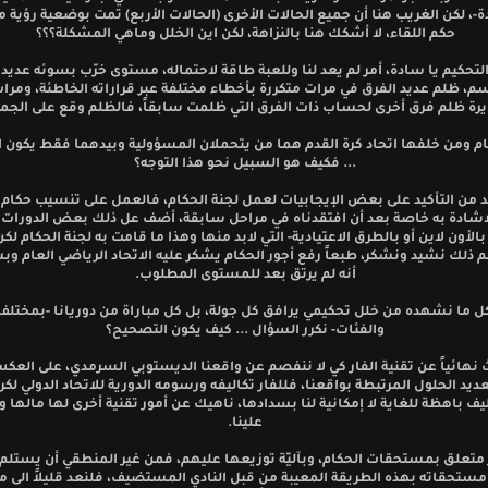
-، لكن الغريب هنا أن جميع الحالات الأخرى (الحالات الأربع) تمت بوضعية رؤية 
حكم اللقاء، لا أشكك هنا بالنزاهة، لكن اين الخلل وماهي المشكلة؟؟؟
تحكيم يا سادة، أمر لم يعد لنا وللعبة طاقة لاحتماله، مستوى خرّب بسوئه عديد 
م، ظلم عديد الفرق في مرات متكررة بأخطاء مختلفة عبر قراراته الخاطئة، ومرات
رة ظلم فرق أخرى لحساب ذات الفرق التي ظلمت سابقاً، فالظلم وقع على الجمي
ام ومن خلفها اتحاد كرة القدم هما من يتحملان المسؤولية وبيدهما فقط يكون 
... فكيف هو السبيل نحو هذا التوجه؟
ابد من التأكيد على بعض الإيجابيات لعمل لجنة الحكام، فالعمل على تنسيب حكام 
لاشادة به خاصة بعد أن افتقدناه في مراحل سابقة، أضف عل ذلك بعض الدورات 
الأون لاين أو بالطرق الاعتيادية- التي لابد منها وهذا ما قامت به لجنة الحكام لكن
م ذلك نشيد ونشكر، طبعاً رفع أجور الحكام يشكر عليه الاتحاد الرياضي العام وب
أنه لم يرتق بعد للمستوى المطلوب.
ل ما نشهده من خلل تحكيمي يرافق كل جولة، بل كل مباراة من دوريانا -بمختلف
والفئات- نكرر السؤال ... كيف يكون التصحيح؟
 نهائياً عن تقنية الفار كي لا ننفصم عن واقعنا الديستوبي السرمدي، على العكس
يد الحلول المرتبطة بواقعنا، فللفار تكاليفه ورسومه الدورية للاتحاد الدولي لكرة
ف باهظة للغاية لا إمكانية لنا بسدادها، ناهيك عن أمور تقنية أخرى لها مالها وع
علينا.
 متعلق بمستحقات الحكام، وبآليّة توزيعها عليهم، فمن غير المنطقي أن يستلم
مستحقاته بهذه الطريقة المعيبة من قبل النادي المستضيف، فلنعد قليلاً الى م