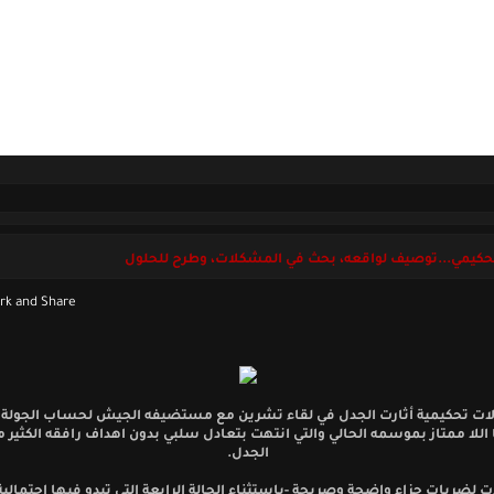
ل بنا
الخميس 06 أغسطس 2026
تحكيمي...توصيف لواقعه، بحث في المشكلات، وطرح للحلول
ت تحكيمية أثارت الجدل في لقاء تشرين مع مستضيفه الجيش لحساب الجولة 
 اللا ممتاز بموسمه الحالي والتي انتهت بتعادل سلبي بدون اهداف رافقه الكثير 
الجدل.
ت لضربات جزاء واضحة وصريحة -باستثناء الحالة الرابعة التي تبدو فيها احتمالية