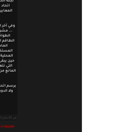
لجنة الح
اتحاد 
المعايي
وفي آخر ا
... مشرو
الطواق
الطاقم ال
الماد
المستضي
المحلية 
حين يبقى 
التي نتع
المانع من
برسم اتحاد
ولا الدو
في 03 يناير 2021 · قراءات: 6141 ·
تعليقات