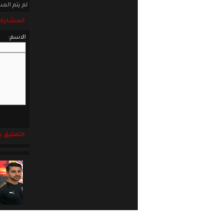
لم يتم المش
المشاركة
الاسم:
التعليق باست