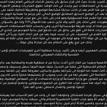
ي تضرب بلادنا، حيث كان قرار سابق بأن يتحمل الاتحاد الرياضي العام لهذه المسؤ
نفيذية في المحافظات حين وجدت في ذلك الوقت حقوق المباريات وبعض الأمور ا
 من هذا الأمر بعد ان كانت سابقا مشابهة للوضع والطريقة الحالية، لتنفذ على 
 بعد الى الوضع السابق المطابق للوضع الحالي، لكن ورغم ما نعمانيه اليوم، ما ا
اد كرة القدم هذه المسؤولية وهو قادر على ذلك حتى مع غياب الرعاة والشركات ا
قوبات تكفي لذلك بكل تأكيد والا فأين تذهب هذا الأموال؟؟؟؟ ولنا حق بالسؤال...
دير لماذا لا نوجد طريقة مؤسساتية أخرى، وهي بحساب كتلة المستحقات السنو
مباريات كافة التي تقع على عاتق كل ناد، لتدفع قبل بداية الموسم من النادي ا
 كرة القدم في المصرف، على ان تسدد فيما بعد من قبل اتحاد الكرة دورياً الى الط
ة عن كل جولة ؟؟؟؟ -وهو توجه كان موجودا في فترة اتحاد أحمد جبان، لكنه لم ينفذ
بذلك من حرج يقع على الحكام عند كل مباراة وكل جولة.....
نطالب المعنيين أيضا وبكل تأكيد، بزيادة منطقية أخرى لتعويضات الحكام تؤمن ا
النفسية والاكتفاء المعيشي لحاكمنا.
لأهمية وبعيدا عن الفار الذي أكدت بداية عن لا منطقية طرحه والمطالبة بعد حاليا
الحكام اللاسلكية التي مللنا من الحديث عنها، فيما أمرها سهل وبسيط، ونحصر
ا ثالث لهما، اما التوجه الى شرائها بطرق وأساليب معروفة نلتف من خلالها بس
الظالمة التي نتعرض لها من كل حدب وصوب، أو بتصنيعها محلياً ونحن قادرون 
يد عبر التعاون مع وزارة الصناعة أو وزارة الاتصالات أو حتى المعامل الوطنية، وه
أجهزة تواصل واتصال لاسلكي بمدى ألف متر؟
في سياق طرحنا للمشاكل وحلولها، أعود الى واحد من اهم الأسباب لما يعيشه 
 اليوم، الأ وهو غياب الفترة التحضيرية للحكام والتي سبقت بداية الموسم، حيث
 محدود وقصير لثلاثة أيام قبيل بداية الموسم، شملت مجموعة من الاختبارات،