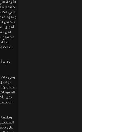
الأزمة الت
لجانه الت
التي مكنت
وتعود فيما
يتحمل اتح
أموال الع
اقل تق
مجموع ال
اتحاد
التحكيمي
طبعاً 
وفي ذات ا
تواصل 
بخيارين ل
العقوبات 
بكل تأك
وطبعا و
التحكيمي
على تجمع