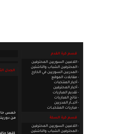
الصفحة الرئيسية
|
كادر الموقع
|
الاتصا
قسم كرة القدم
اللاعبين السوريين المحترفين
المحترفين الشباب والناشئين
الجدل ال
المدربين السوريين في الخارج
مقابلات الموقع
أخبار المنتخبات
أخبار المحترفين
تقديم المباريات
نتائج المباريات
أخبـــار المدربين
مباريات المنتخبــات
خمس حالا
قسم كرة السلة
من دورينا
اللاعبين السوريين المحترفين
المحترفين الشباب والناشئين
كلها حالا