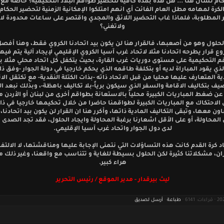
كام نسأل هنا ... هل هذه بمدة كافية لتحضير طواقم البلاد التحكيمية؟ خاصة مع
الكرة لمهامه مطل العام الفائت أي انهم امتلكوا الإمكانية الزمنية لتحضير الحكا
ر المطلوبة، فلماذا غاب التحضير اللائق والمجدي واقتصر على ساعات محدودة 
ولاتغني؟
لحلول وهو من أصعبها، فالقرار هنا لن يكون بيد اتحادنا الكروي فقط، وهنا أفصل
ع قرار يطرحه اتحادنا مثلا لاتحاد غرب آسيا الكروي الإقليمي لإيجاد آلية يتم فيها
م التحكيمية على مستوى دوريات غرب القارة، بحيث يتكفل كل اتحاد محلي مثلا ب
ذي يقود المباراة لديه أو بتكلفة طاقمه الذي يحكم خارجيا في دولة الجوار -وفق ذا
ية المتعارف عليها محليا من قبل الاتحاد ذاته -بذات الكتلة النقدية- مع تكتقل الا
ف بتكاليف الاقامة والسفر الذي سيكون برياً-بلا تكاليف باهظة-، وبذلك نبعد ا
عن ضغط المباريات الكبيرة محلياً بالاستعانة بطواقم أخرى من لبنان أو الأردن م
الاحتكاك مع المباريات الكبيرة لطواقمنا حاضرا من خلال تحكيمها خارجيا في ذا
اون معها، وتبقى التكاليف المادية ذاتها، وأكرر هنا ان القرار لن يكون بيد اتحادنا،
 المحاولة، أو على الأقل اشعارنا برغبة المحاولة وايجاد الحلول، فقد تجد الصدى
لدى دول الجوار واتحاد غرب آسيا الإقليمي.
 كرة القدم كانت هذه التساؤلات التي نتمنى الإجابة عليها ومناقشتها، لا الالتف
ران، مشكلاتنا كثيرة لكن الحلول بسيطة للغاية و تتناسب مع واقعنا، وغير ذلك ما
هراء كبير.
ليث بيرقدار - مدير الموقع / رئيس التحرير
طباعة
·
أرسل لصديق