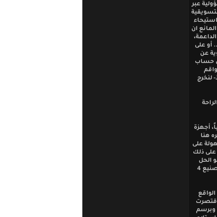
ولية عبر
لتسويقية
استيحاء
لمانع ان
لداعمة،
 أو على
ية عن
لى حساب
واقم
- لنخرج
لراحة
ً، أجهزة
ه هنا
هولة على
على ذلك
و الحل
الأنسب ولا أعرف هنا سبب غياب هذا الطرح عن الجميع (مسؤولين واعلام) أونعجز عن تصنيع 4
الواقع
 اقتصرت
 وبرسم