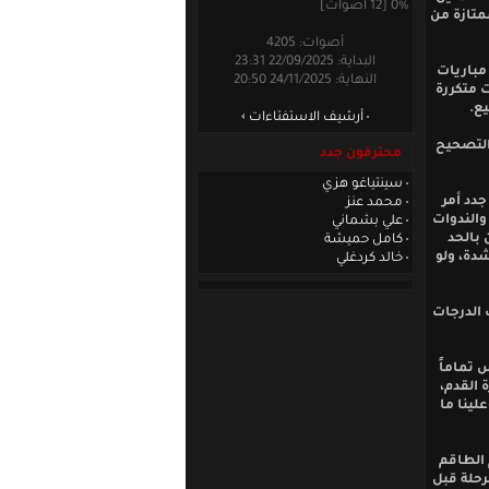
0% [12 أصوات]
ممتازة من
أصوات: 4205
البداية: 22/09/2025 23:31
مباريات
النهاية: 24/11/2025 20:50
 متكررة
ع.
أرشيف الاستفتاءات
التصحيح
محترفون جدد
سينتياغو هزي
جدد أمر
محمد عنز
والندوات
علي بشماني
 بالحد
كامل حميشة
شدة، ولو
خالد كردغلي
 الدرجات
 تماماً
 القدم،
لينا ما
 الطاقم
رحلة قبل