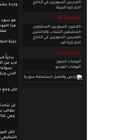
المدربين السوريين في الخارج
واردة بشدة
أخبار كرة السلة
قسم كرة اليد
هو سوء ال
هذا الموس
اللاعبين السوريين المحترفين
مغاي
المحترفين الشباب والناشئين
المدربين السوريين في الخارج
لجنة الحك
أخبار كرة اليد
قسم الميديا
بدايةً ل
ألبومات الصور
لابد من ا
ألبومات الفيديو
-سواءا ب
الدني ورغ
لكن ومع ك
لن نتحدث
نطالب بعد
وهي تكالي
خلل كبير
التحكيمي 