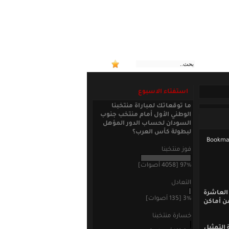
استفتاء الاسبوع
ما توقعاتك لمباراة منتخبنا
الوطني الأول أمام منتخب جنوب
السودان لحساب الدور المؤهل
لبطولة كأس العرب؟
فوز منتخبنا
97% [4058 أصوات]
التعادل
العاشرة
3% [135 أصوات]
من أماكن
خسارة منتخبنا
 التمثيل