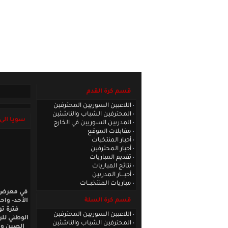
الصفحة الرئيسية
|
كادر الموقع
|
الاتصا
قسم كرة القدم
اللاعبين السوريين المحترفين
المحترفين الشباب والناشئين
سويا الى 
المدربين السوريين في الخارج
مقابلات الموقع
أخبار المنتخبات
أخبار المحترفين
تقديم المباريات
نتائج المباريات
أخبـــار المدربين
مباريات المنتخبــات
في معرض حد
قسم كرة السلة
الأحد- واح
اللاعبين السوريين المحترفين
الوطني لل
المحترفين الشباب والناشئين