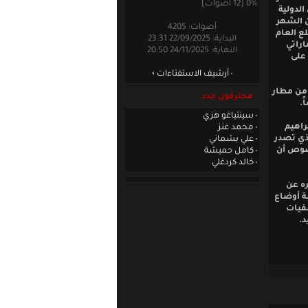
0% [12 أصوات]
لدولية
23 سنة التي يقيمها الاتحاد الإماراتي لكرة القدم ما بين 13-19 من الشهر
أصوات: 4205
ع العام
البداية: 22/09/2025 23:31
اراتي
النهاية: 24/11/2025 20:50
 على
أرشيف الاستفتاءات
 من مطار
محترفون جدد
.
سينتياغو هزي
راهيم
محمد عنز
ذي تصدر
علي بشماني
خصوص أن
كامل حميشة
خالد كردغلي
ره عن
شة أوضاع
صفيات
د.