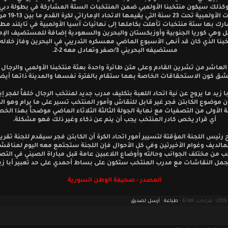
كذلك سيكون منتخبنا الأولمبي ضمن المنتخبات الستة المشاركة في بطولة دبي ا
للمنتخبات الأولمبية تحت 
رك بها ستة منتخبات تأهلت بكاملها إلى نهائيات آسيا الأولمبية في تايلند مطل
ل وهي كوريا الجنوبية وأوزبكستان والبحرين والسعودية إضافة للمستضيف الإم
بنا الذي كان قد أنهى الأسبوع الماضي معسكره التدريبي في البحرين وفاز خلاله
مستضيفه البحريني 3/صفر وتعادل معه 2-2.
العاشر من تشرين القادم وعلى متن طائرة واحدة بعثة منتخبنا الأولمبي والرجال
ق كون الاستحقاقات الخاصة بهما ستقام بالفترة نفسها والمدينة ذاتها أيضاً
ا زيد ما يروج عن نية اتحاد اللعبة بتكليف مدرب جديد لمنتخب الرجال خلفاً لفجر إب
 موضوع الكابتن فجر غير قابل للنقاش وأمور المنتخب تسير على ما يرام وهو ال
 الأولى من التصفيات مع نهاية الجولة الثالثة الثلاثاء الماضي موضحاً بهذا ال
أي قرار يخص كادر المنتخب يجب أن ينم عن ذكاء وغير ذلك فهو مشكلة.
رئيس اللجنة المؤقتة لتسيير أمور اتحاد الكرة أن الكابتن فجر سيقدم للجنة تقري
لمالديف وغوام الأخيرتين وفي كل الأحوال فإن اللجنة ستجتمع معه اليوم لمناق
ب من مختلف الجوانب وحالته وأوضاع اللاعبين عامة قبل مباراة الصيني في الت
مل النقاشات مع مدرب المنتخب ستكون على بساط أحمدي على حد تعبير أبا زي
المصدر - صحيفة الوطن السورية
طباعة
·
أرسل لصديق