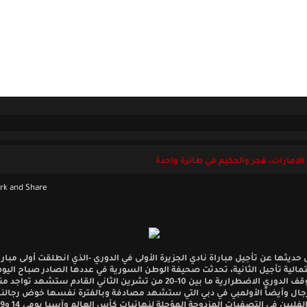
ل بنا
الجمعة 07 أغسطس 2026
الامارات، فجر والحكيم في طائرة واحدة
يثها عن تأجيل مباراة نادي الجزيرة الأولى في الدوري -الذي انطلقت أولى مباريا
تمالية تأجيل الثانية، تحدثت صحيفة الوطن السورية في عددها الصادر صباح اليوم 
فترة توقف الدوري الاضطرارية ما بين 10-20 من تشرين الثاني القادم ستشهد تواج
رجال وأيضاً الأولمبي في دبي التي ستشهد مصادفة وبالفترة نفسها خوض رجالنا 