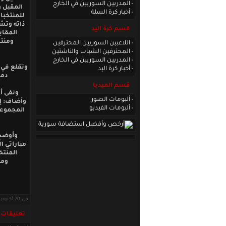
المدربين السوريين في الخارج
المقبل و
أخبار كرة السلة
ذاته وتشا
قسم كرة اليد
المقاب
ومنتخ
اللاعبين السوريين المحترفين
المحترفين الشباب والناشئين
المدربين السوريين في الخارج
وتقلع في 
أخبار كرة اليد
دمش
قسم الميديا
ونفى أب
ألبومات الصور
وأضاف: إن
ألبومات الفيديو
المجموعة
وأوضح 
مباراتي ا
المنتخ
ومج
في 20 أكتوبر 2019 · قراءات: 6748 ·
تعليقات