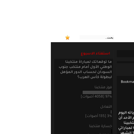
:: منتخب
استفتاء الاسبوع
ما توقعاتك لمباراة منتخبنا
الوطني الأول أمام منتخب جنوب
السودان لحساب الدور المؤهل
لبطولة كأس العرب؟
فوز منتخبنا
97% [4058 أصوات]
التعادل
ته اليوم
3% [135 أصوات]
الأحد أن
د منتخبينا
خسارة منتخبنا
لمباراتي
الصين والفلبين في التصفيات المزدوجة المؤجلة لنهائيات كأس العالم وآسيا يومي 14 و19 الشهر