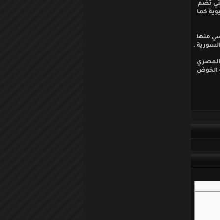
لتي تضم
وية كما
سي منها
لسورية .
 المصري
ة الخوض