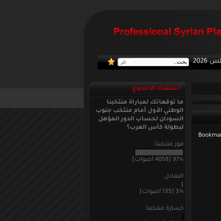
:: منتخبنا الوطني الأول يلاقي جنوب السود
استفتاء الاسبوع
ما توقعاتك لمباراة منتخبنا
الوطني الأول أمام منتخب جنوب
السودان لحساب الدور المؤهل
لبطولة كأس العرب؟
فوز منتخبنا
97% [4058 أصوات]
التعادل
3% [135 أصوات]
خسارة منتخبنا