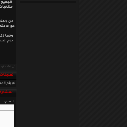
الجميع 
منتخبات 
من جهته 
هو الاحتك
وكما ذكر
يوم الس
في 04 أكتوبر 2017 · قراءات: 3465 ·
تعليقات
لم يتم المش
المشاركة
الاسم: