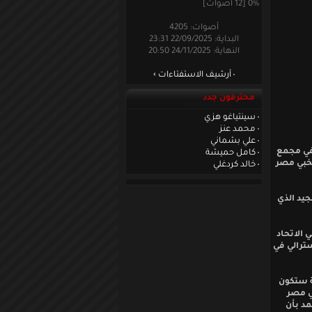
0% [12 أصوات]
أصوات: 4205
البداية: 22/09/2025 23:31
النهاية: 24/11/2025 20:50
أرشيف الاستفتاءات
محترفون جدد
سينتياغو هزي
محمد عنز
علي بشماني
في مجمع
كامل حميشة
تخبي مصر
خالد كردغلي
جيد الذي
 الاتحاد
سترالي في
ة ستكون
ي مصر
مد بأن