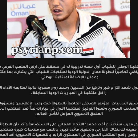
بنا الوطني للشباب أول حصة تدريبية له في مسقط على ارض الملعب الفرعي 
اضي تحضيراً لبطولة عمان الدولية الودية لمنتخبات الشباب التي يشارك بها من
وعمان بالإضافة لمنتخبنا الوطني .
أول شهد التزام كبير وتركيز من اللاعبين وسط روح معنوية عالية لمتابعة الأداء ال
رافق منتخبنا في المباريات الودية السابقة .
سبق التدريبات المؤتمر الصحفي الخاصة بالبطولة حيث رحب الإعلاميين ومسؤولي
المنتخب السوري وتمنوا التوفيق لمنتخبنا الأول في مباراته غداً ضد المنتخب الا
الملحق الآسيوي المؤهل لكأس العالم .
ر مدرب منتخبنا "رأفت محمد" الاتحاد العماني على الاستضافة وأكد بأن البطول
فيدة للاحتكاك الخارجي وتحقيق فائدة كبيرة باللعب مع منتخبات كبيرة كمنتخب
, وعن وضع المنتخب السوري في المستوى الرابع بالتصفيات الآسيوية أكد المح