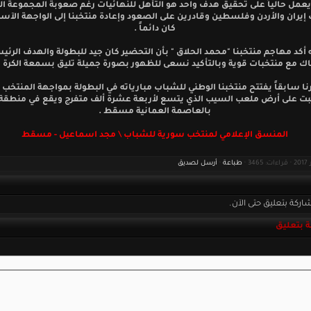
يعمل حالياً على تحقيق هدف واحد هو التأهل للنهائيات رغم صعوبة المجموعة ا
إيران والأردن وفلسطين وقادرين على الصعود وإعادة منتخبنا إلى الواجهة الآسي
كان دائماً .
أكد مهاجم منتخبنا "محمد الحلاق " بأن التحضير كان جيد للبطولة والهدف الرئي
اك مع منتخبات قوية وبالتأكيد نسعى للظهور بصورة جميلة تليق بسمعة الكرة ا
نا سابقاً يفتتح منتخبنا الوطني للشباب مبارياته في البطولة بمواجهة المنتخب
بت على أرض ملعب السيب الذي يتسع لأربعة عشرة ألف متفرج ويقع في منطق
بالعاصمة العمانية مسقط .
المنسق الإعلامي لمنتخب سورية للشباب \ مجد اسماعيل - مسقط
طباعة
·
أرسل لصديق
اركة بتعليق حتى الآن.
 بتعليق