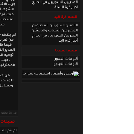
المدربين السوريين في الخارج
جرت الاث
أخبار كرة السلة
الشوط ال
حيث فرض 
قسم كرة اليد
المنتخب ا
فيم
اللاعبين السوريين المحترفين
المحترفين الشباب والناشئين
لم يظهر م
المدربين السوريين في الخارج
من ضربة 
أخبار كرة اليد
فيما ظه
المدير ا
قسم الميديا
توجيه ال
ألبومات الصور
.حيث ع
ألبومات الفيديو
المحترفين
من جهة
وتساءل 
في 28 يونيو 2017 · قراءات: 6997 ·
تعليقات
لم يتم المش