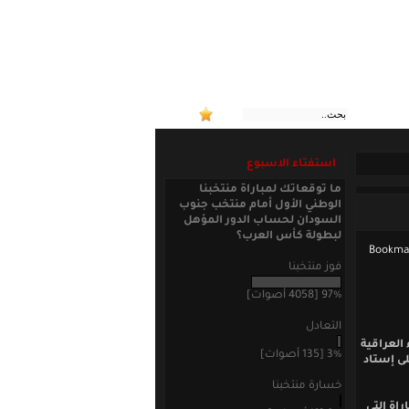
:: منتخب
استفتاء الاسبوع
ما توقعاتك لمباراة منتخبنا
الوطني الأول أمام منتخب جنوب
السودان لحساب الدور المؤهل
لبطولة كأس العرب؟
فوز منتخبنا
97% [4058 أصوات]
التعادل
العراقية
3% [135 أصوات]
ى إستاد
خسارة منتخبنا
راة التي