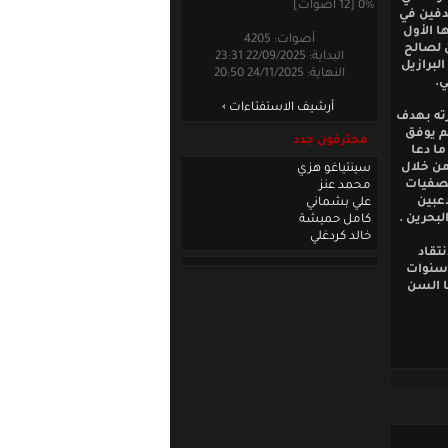
0% [12 أصوات]
دفين في
ا الأول
أصوات: 4205
 لصالح
البداية: 22/09/2025 23:31
لبرازيل
النهاية: 24/11/2025 20:50
ي.
أرشيف الاستفتاءات
رته بهدف
م يوفق
محترفون جدد
ا دعا
من خلال
سينتياغو هزي
تصفيات
محمد عنز
اعبين
علي بشماني
لبحرين .
كامل حميشة
خالد كردغلي
تقاد
 من اللاعبين فوق 23 عاما بعدة سنوات
ا السن