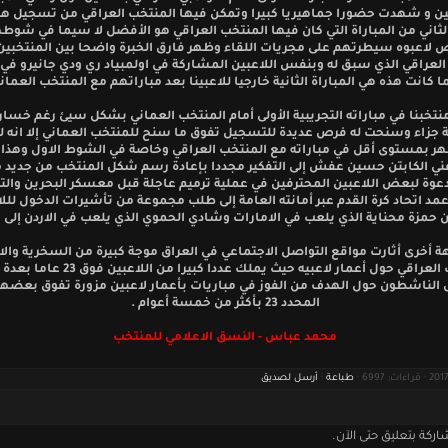
نين و شهدت حضورا جماهيريا كبيرا وتمكن فيها المنتخب العراقي من تسجيل ه
ثاني من المباراة التي كان فيها المنتخب العراقي هو الأفضل لا سيما في شوطه
لاعبوه سيطرتهم على مجريات اللقاء وظهر فارق الخبرة واضحا بين المنتخبين
لعراقي الذي سبق له وبنفس اللاعبين المشاركة في اولمبياد ري ودي جانيرو في ا
ا كانت هذه هي المباراة الثانية خارجيا للاعبينا بعد مباراتهم مع المنتخب العمان
نتخبنا في مباراته التجريبية الأولى أمام المنتخب العماني بشكل سيئ رغم خسا
جزاء وسنحت له فرص عديدة للتسجيل تفوق ما سنح للمنتخب العماني إلا انه ل
ر بمستوى أقل في مباراته مع المنتخب العراقي وخاصة في الشوط الاول وهذا م
لفني الكابتن حسين عفش إلى التفكير مجددا بإعادة رسم شكل المنتخب من جديد 
دعوة لبعض اللاعبين المحترفين في عملية ترميم عاجلة قبل معسكر البحرين وال
مد اتحاد كرة القدم عبر أمانته العامة إلى طلب مجموعة من تأشيرات الدخول للل
 حمزة محناية الذي يلعب في الامارات وشادي الحموي الذي يلعب في الاردن إلى ا
 أخرى أثارت مواقع التواصل الاجتماعي في العراق موجة كبيرة من السخرية والان
للمنتخب العراقي حول أعمار لاعبيه حيث يملك عددا كبيرا
الناشطون حول الهدف من الفوز في مباريات بأعمار لاعبين مزورة تفوق بعضه
المحدد 23 بأكثر من خمسة أعوام .
محمد عباس - النسق الاعلامي للمنتخب
طباعة
·
أرسل لصديق
اركة بتعليق حتى الآن.