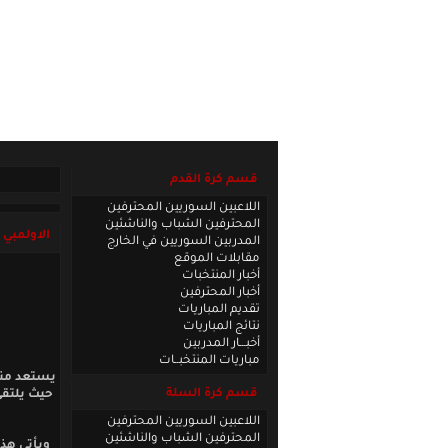
الصفحة الرئيسية
|
كادر الموقع
|
الاتصا
قسم كرة القدم
اللاعبين السوريين المحترفين
المحترفين الشباب والناشئين
الاولمبي 
المدربين السوريين في الخارج
مقابلات الموقع
أخبار المنتخبات
أخبار المحترفين
تقديم المباريات
نتائج المباريات
أخبـــار المدربين
مباريات المنتخبــات
يستعد منتخ
قسم كرة السلة
حيث يلتقي
اللاعبين السوريين المحترفين
المحترفين الشباب والناشئين
ويأتي هذا