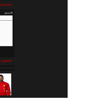
المشاركة
الاسم:
التعليق باست