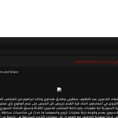
ل بنا
السبت 08 أغسطس 2026
مي صادر عن اتحاد الكرة القدم
بعاد اللاعبين عبد اللطيف سلقيني وطارق هنداوي وخالد ابراهيم من المنتخب الا
تزوير في أعمارهم، اتحاد كرة القدم حريص كل الحرص على عدم الوقوع بأي عملية
رة السورية اية عقوبات رغم حاجة المنتخب للاعبين الثلاثة وسبق للاتحاد السوري
الاسيوي بعدم وقوعه باية عمليات تزوير وخصوصا ما حدث في مناسبات سابقة، ل
كرتنا لعقوبة التوقيف مع العلم ان كل عمليات التزوير السابقة هي ناجمة عن 