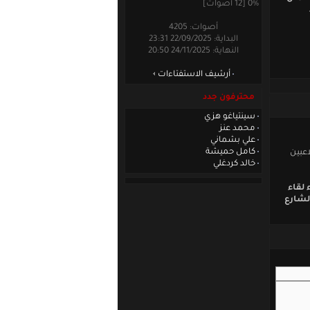
0% [12 أصوات]
أصوات: 4205
البداية: 22/09/2025 23:31
النهاية: 24/11/2025 20:50
أرشيف الاستفتاءات
محترفون جدد
سينتياغو هزي
محمد عنز
علي بشماني
كامل حميشة
عبين
خالد كردغلي
 لقاء
لشارع