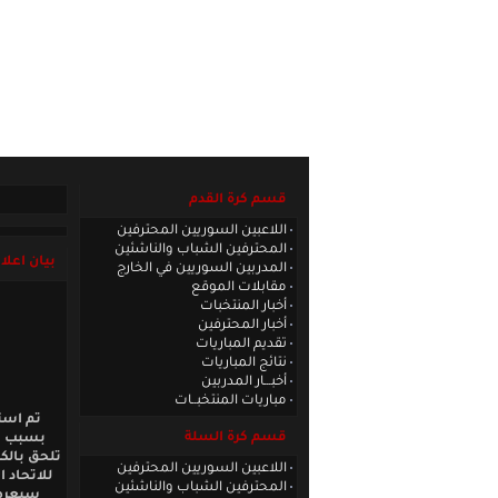
الصفحة الرئيسية
|
كادر الموقع
|
الاتصا
قسم كرة القدم
اللاعبين السوريين المحترفين
المحترفين الشباب والناشئين
بيان اعلا
المدربين السوريين في الخارج
مقابلات الموقع
أخبار المنتخبات
أخبار المحترفين
تقديم المباريات
نتائج المباريات
أخبـــار المدربين
مباريات المنتخبــات
تم است
قسم كرة السلة
بسبب ال
تلحق بالك
اللاعبين السوريين المحترفين
للاتحاد 
المحترفين الشباب والناشئين
سيعرض 