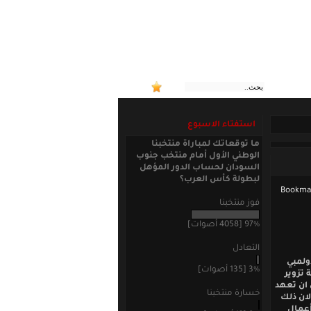
:: منتخب
استفتاء الاسبوع
ما توقعاتك لمباراة منتخبنا
الوطني الأول أمام منتخب جنوب
السودان لحساب الدور المؤهل
لبطولة كأس العرب؟
فوز منتخبنا
97% [4058 أصوات]
التعادل
ولمبي
3% [135 أصوات]
 تزوير
 ان تعهد
خسارة منتخبنا
ان ذلك
أعمال