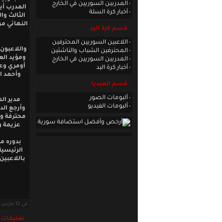
المدربين السوريين في الخارج
المدرب أي
أخبار كرة السلة
الثالث وا
النهائي م
قسم كرة اليد
اللاعبين السوريين المحترفين
واللاعبون
المحترفين الشباب والناشئين
ومؤيد ال
المدربين السوريين في الخارج
أومري وع
أخبار كرة اليد
وأحمد ا
قسم الميديا
ألبومات الصور
مدير ال
ألبومات الفيديو
وأرجع الد
محترفة وع
عزيمة و
بدوره م
الرئيسية
باللاعبين
في 12 مارس 2017 · قراءات: 6274 ·
تعليقات