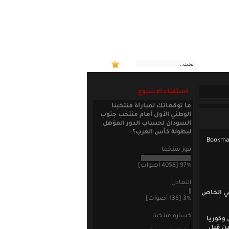
:: منتخب
استفتاء الاسبوع
ما توقعاتك لمباراة منتخبنا
الوطني الأول أمام منتخب جنوب
السودان لحساب الدور المؤهل
لبطولة كأس العرب؟
فوز منتخبنا
97% [4058 أصوات]
التعادل
في الخاص
3% [135 أصوات]
خسارة منتخبنا
 وكوريا
خر الشهر الحالي من قبل