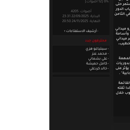
0% [12 أصوات]
ستمر حتى
ب الدور
أصوات: 4205
ي الثامن
البداية: 22/09/2025 23:31
النهاية: 24/11/2025 20:50
و ميداني
أرشيف الاستفتاءات
 وأسامة
 ميداني
محترفون جدد
لخطيب،
سينتياغو هزي
محمد عنز
المهمة
علي بشماني
 بدوريات
كامل حميشة
يؤثر على
خالد كردغلي
بية" .
لقائمة
ا ثقته
وب خلال