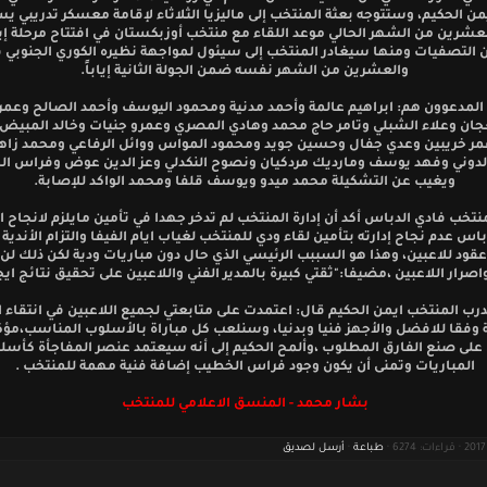
من الحكيم، وستتوجه بعثة المنتخب إلى ماليزيا الثلاثاء لإقامة معسكر تدريبي ي
لعشرين من الشهر الحالي موعد اللقاء مع منتخب أوزبكستان في افتتاح مرحلة إيا
ن التصفيات ومنها سيغادر المنتخب إلى سيئول لمواجهة نظيره الكوري الجنوبي ف
والعشرين من الشهر نفسه ضمن الجولة الثانية إياباً.
 المدعوون هم: ابراهيم عالمة وأحمد مدنية ومحمود اليوسف وأحمد الصالح وعمر
عجان وعلاء الشبلي وتامر حاج محمد وهادي المصري وعمرو جنيات وخالد المبيض
مر خريبين وعدي جفال وحسين جويد ومحمود المواس ووائل الرفاعي ومحمد زاهر
لدوني وفهد يوسف ومارديك مردكيان ونصوح النكدلي وعز الدين عوض وفراس ا
ويغيب عن التشكيلة محمد ميدو ويوسف قلفا ومحمد الواكد للإصابة.
منتخب فادي الدباس أكد أن إدارة المنتخب لم تدخر جهدا في تأمين مايلزم لانجاح 
باس عدم نجاح إدارته بتأمين لقاء ودي للمنتخب لغياب ايام الفيفا والتزام الأندية
قود للاعبين، وهذا هو السببب الرئيسي الذي حال دون مباريات ودية لكن ذلك لن 
اصرار اللاعبين ،مضيفا:"ثقتي كبيرة بالمدير الفني واللاعبين على تحقيق نتائج ايجا
درب المنتخب ايمن الحكيم قال: اعتمدت على متابعتي لجميع اللاعبين في انتقاء ا
 وفقا للافضل والأجهز فنيا وبدنيا، وسنلعب كل مباراة بالأسلوب المناسب،مؤكد
 على صنع الفارق المطلوب ،وألمح الحكيم إلى أنه سيعتمد عنصر المفاجأة كأسل
المباريات وتمنى أن يكون وجود فراس الخطيب إضافة فنية مهمة للمنتخب .
بشار محمد - المنسق الاعلامي للمنتخب
طباعة
·
أرسل لصديق