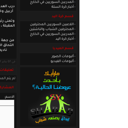
المدربين السوريين في الخارج
درب العد
أخبار كرة السلة
أربيل وخ
قسم كرة اليد
وتمنى رئ
اللاعبين السوريين المحترفين
المقبلة ،
المحترفين الشباب والناشئين
المدربين السوريين في الخارج
أخبار كرة اليد
من جهة أخ
التحاق ا
قسم الميديا
ناديه
ألبومات الصور
ألبومات الفيديو
في 07 يناير 2017 · قراءات: 4431 ·
تعليقات
لم يتم المش
المشاركة
الاسم: