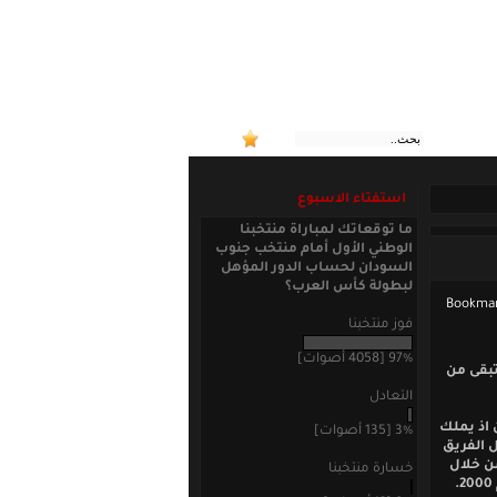
:: منتخ
استفتاء الاسبوع
ما توقعاتك لمباراة منتخبنا
الوطني الأول أمام منتخب جنوب
السودان لحساب الدور المؤهل
لبطولة كأس العرب؟
فوز منتخبنا
97% [4058 أصوات]
تبقى من
التعادل
ين اذ يملك
3% [135 أصوات]
ل الفريق
للشباب للمرة الأولى في النسخة التي أقيمت في السعودية العام 1989 من خلال
خسارة منتخبنا