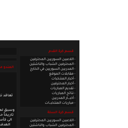
الصفحة الرئيسية
|
كادر الموقع
|
الاتصا
قسم كرة القدم
اللاعبين السوريين المحترفين
المحترفين الشباب والناشئين
المندو م
المدربين السوريين في الخارج
مقابلات الموقع
أخبار المنتخبات
أخبار المحترفين
تقديم المباريات
نتائج المباريات
تعاقد نا
أخبـــار المدربين
مباريات المنتخبــات
قسم كرة السلة
تاريخاً 
اللاعبين السوريين المحترفين
الهدف ا
المحترفين الشباب والناشئين