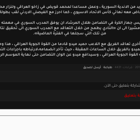
يد من الاندية السورية ، وعمل مساعدا لمحمد قويض في زاخو العراقي ولنزار 
اض معه نهائي كأس الاتحاد الاسيوي ، كما احرز مع الفيصلي الاردني لقب بطولة 
يس جهاز الكرة في التضامن طلال المرشاد ان يوفق المدرب السوري في مهمته ف
 مشيرا الى ان «النادي يطمح من خلال التعاقد مع المدرب السوري الى تحقيق نت
من تلك التي سجلها في الفترة الماضية».
رى تعاقد الفريق مع اللاعب حميد ميدو قادما من القوة الجوية العراقي ، هذا وم
لميدو بالفريق خلال الساعات المقبلة ، حيث تأخر انضمامه،لارتباطه باجراءات ال
 القوة الجوية العراقي ، وسيدافع ميدو عن الوان التضامن حتى نهاية الموسم الر
طباعة
·
أرسل لصديق
اركة بتعليق حتى الآن.
 بتعليق