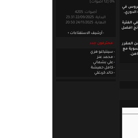
0% [12 أصوات]
محروس في
الدوري.
أصوات: 4205
البداية: 22/09/2025 23:31
ي الفترة
النهاية: 24/11/2025 20:50
ائج افضل
أرشيف الاستفتاءات
محترفون جدد
ن المقرر
تسوية مع
سينتياغو هزي
اهن.
محمد عنز
علي بشماني
كامل حميشة
خالد كردغلي