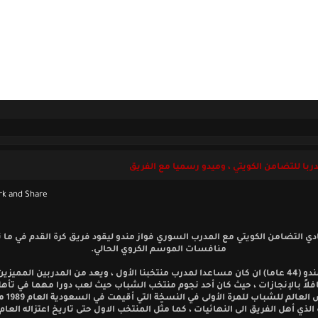
ل بنا
السبت 08 أغسطس 2026
دربا للتضامن الكويتي ، وميدو رسميا مع الفريق
دي التضامن الكويتي مع المدرب السوري فواز مندو ليقود فريق كرة القدم في ما 
منافسات الموسم الكروي الحالي.
وسبق لمندو (44 عاما) ان كان مساعدا لمدرب منتخبنا الأول ، ويعد من المدربين المميز
حافلاً بالإنجازات ، حيث كان أحد نجوم منتخب الشباب حيث لعب دورا مهما في تأه
الى كأس العالم 
لذي أهل الفريق الى النهائيات ، كما مثّل المنتخب الاول حتى تاريخ اعتزاله العام 2000.