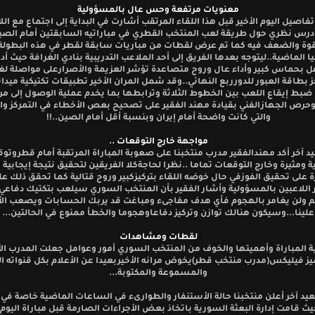
معنويات مرتفعة وحس عال بالمسؤولية
فاصيل اليوم الأخير قبل هذا اللقاء المرتقب أشارت في البداية إلى اجتماع مع الل
درس نظري حول طريقة لعب المنتخب القطري في مباراتيه السابقتين أمام الصين
قوة والضعف فيه كما تم عرض لقطات من مباريات سابقة لقطر في هذه البطولة
 الماضية..ليتوجه بعدها الفريق إلى أحد الملاعب التدريبية بنادي الغرافة حيث أد
ل بحماس كبير وأداء عال وروح متصاعدة تؤشر العزيمة والأصرارعلى مواصلة لغة
ز بطاقة العبور للدورربع النهائي..وقد شمل المران الأخير تطبيقات تكتيكية ميدا
ضبط إيقاع اللعب بين الخطوط الثلاثة وترابطها بما يخدم عملية الوصول إلى مر
حرص الجهازالفني بقيادة مهند الفقير على تصحيح بعص الأخطاء في التمركز وا
والتي كانت واضحة أمام إيران وبنسبة أقل أمام الصين..!!
مواجهة خارج التوقعات ..
 آخر أكد مهندالفقير مدرب منتخبنا على صعوبة المباراة المرتقبة أمام قطروتو
ة ومثيرة وخارج التوقعات تماما ..نظرا لحاجةكلا الفريقين لتحقيق نتيجة إيجابية
رة على تحقيق الفوزفي حال خوضه اللقاء بتركيزكبير وروح قتالية كما تحقق ذلك ع
اللاعبين بالمسؤولية وأشار الفقير بأن المنتخب السوري سيلعب بتكتيك دفاع
 ولن يغامر بالهجوم فأي هدف مفاجىء ومباغت قد يربك الحسابات ويصعب الأ
علينا...وسيكون هنالك توازن وتركيز دفاعاوهجوما والخطأ ممنوع في الحالتين...
لقطات ومشاهدات
المباراة وأهميتها والخوف من المنتخب السوري أمور وعوامل جعلت المدرب ال
 فيليكس(مدرب منتخب قطر)يخوض مرانه الأخيربعيدا عن الأعلام بكل قنواته ال
والمسموعة والمكتوبة...
يد آخر أعلن منتخبنا حالة الأستنفار والطوارىء في الساعات الماضية خاصة في
حيث قامت إدارة البعثة السورية باتخاذ بعض الأجراءات الصارمة قبل مباراة اليوم