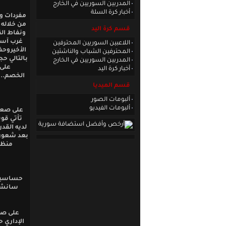
المدربين السوريين في الخارج
أخبار كرة السلة
مفردات وت
من خلاله 
قسم كرة اليد
ونفاط ال
غرب آسيا
اللاعبين السوريين المحترفين
الأخيروحف
المحترفين الشباب والناشئين
بالتالي حج
المدربين السوريين في الخارج
على 
أخبار كرة اليد
الخصم..و
قسم الميديا
ألبومات الصور
ألبومات الفيديو
على صعيد
تأتي قوي
لديه القد
بعد شعور 
منظم
حساسية 
سانشيز
على صع
الإداري 