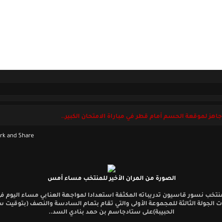
ل بنا
الأحد 09 أغسطس 2026
جاهز لموقعة الحسم أمام قطر في مباراة الامتحان الكبير..
الصورة من المران الأخير للمنتخب مساء أمس
نتخب نسور قاسيون تدريباته المكثفة استعدادا لمواجهة العنابي مساء اليوم في
ت الجولة الثالثة للمجموعة الأولى والتي تقام بتمام السادسة والنصف (بتوقيت 
الحبيبة)على ستادجاسم بن حمد بنادي السد..