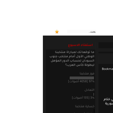
:: منتخب
استفتاء الاسبوع
ما توقعاتك لمباراة منتخبنا
الوطني الأول أمام منتخب جنوب
السودان لحساب الدور المؤهل
لبطولة كأس العرب؟
فوز منتخبنا
97% [4058 أصوات]
التعادل
3% [135 أصوات]
 ختام
سورية
خسارة منتخبنا