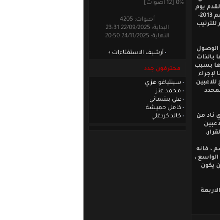
0% [12 أصوات]
لقدم يوم
الأربعاء اجتماعا استثنائيا درس فيه أوضاع الدوري وقرر إنهاء مباريات المسابقة للموسم 2013-
أصوات: 4205
 للترتيب
البداية: 22/09/2025 23:31
النهاية: 24/11/2025 20:50
د الوصول
أرشيف الاستفتاءات
ا بالذات
نها بسبب
محترفون جدد
 لإجراء
للاعبين
سينتياغو هزي
لمحدد
محمد عنز
علي بشماني
كامل حميشة
ي ناد من
خالد كردغلي
 مبالغ عقود اللاعبين
قرار.
م ، فانه
الواسع ،
ن يكون
الاربعة