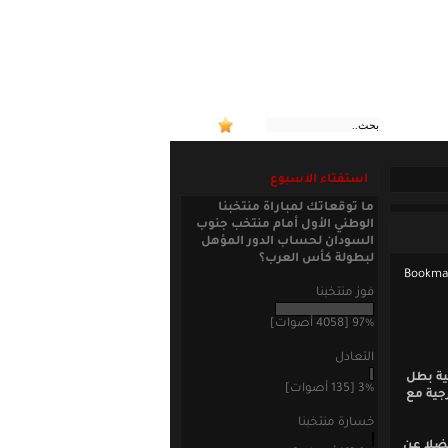
:: منتخب
استفتاء الاسبوع
ما توقعاتك لمباراة منتخبنا
الوطني الأول أمام منتخب جنوب
السودان لحساب الدور المؤهل
لبطولة كأس العرب؟
فوز منتخبنا
97% [4058 أصوات]
التعادل
ية بطل
3% [135 أصوات]
جية مع
خسارة منتخبنا
فضلا عن