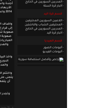
المدربين السوريين في الخارج
أجندة واس
أخبار كرة السلة
2014 
قسم كرة اليد
اللاعبين السوريين المحترفين
واضاف الب
المحترفين الشباب والناشئين
إلى قرار 
المدربين السوريين في الخارج
صعوبة تنقل
أخبار كرة اليد
صعوبة ال
المباريات
قسم الميديا
والمدر
ألبومات الصور
ألبومات الفيديو
واخذ البي
والمدر
واختتم ال
يتمنى على 
أن يتفه
وتجدر ال
في 19 يونيو 2014 · قراءات: 7663 ·