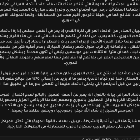
عة من المشاركات الدولية التي تنتظر منتخباتنا ، فقد عقد الاتحاد العراقي لكرة ا
واعتماد النتائج كما هي طبقا لآخر دور أقيم فعلا من المسابقة ، وتبعا للموقف الأخير
في الدوري.
يان الصادر عن الاتحاد العراقي لكرة القدم: إذ يحز في أنفس مجلس إدارة الاتحا
إنهاء الدوري ، فانه يعرب عن أمله في تفهم الأسباب التي أدت إلى هذا القرار ومنه
 فرقنا خلال الفترة الأخيرة لإجراء المباريات واضطرار الاتحاد إلى تأجيل عدد م
تنقل ، بالإضافة إلى قرب حلول شهر رمضان المبارك وعدم أهلية كثير من ملاعبنا
 ليلا ، كما أن فترة الانتقالات بين موسمين ينبغي أن تكون محددة وبشكل يسمح 
بين المحترفين النظر في بقائهم أو انتقالهم تبعا لمعرفتهم بالموعد النهائي وا
للدوري.
ان مراعاة لما قد ينتج عن إنهاء الدوري ، فان مجلس إدارة الاتحاد قرر عدم نزول أ
الدوري الممتاز ، كما قرر قيام الأندية بدفع ما لا يزيد عن إجمالي 70% من
بين من قبل أنديتهم التي يتمنى الاتحاد عليها أن تنهض بدورها في تطبيق هذا ال
اتحاد العراقي بيانه بالقول انه يعبر عن أسفه العميق والبالغ لعدم اكتمال الموس
أسرتنا الكروية وكل المعنيين بالدوري ومعهم إعلامنا الرياضي العزيز وجمهورنا 
موا كل المبررات التي أوردناها في قرار إنهاء الدوري مع وعد راسخ من الاتحاد بأ
الموسم المقبل إن شاء الله مبكرا ونموذجيا ، ويحقق تطلعاتنا جميعا. "
اشارة هنا الى ان أندية (الشرطة ، اربيل ، بغداد ، القوة الجوية) التي تحتل المراكز 
الاولى على سلم الترتيب ستكون الاقرب للمشاركة في البطولات الخارجية.
طباعة
·
أرسل لصديق