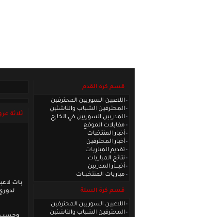
الصفحة الرئيسية
|
كادر الموقع
|
الاتصا
قسم كرة القدم
اللاعبين السوريين المحترفين
المحترفين الشباب والناشئين
ثلاثة عر
المدربين السوريين في الخارج
مقابلات الموقع
أخبار المنتخبات
أخبار المحترفين
تقديم المباريات
نتائج المباريات
أخبـــار المدربين
مباريات المنتخبــات
بات لاعب
قسم كرة السلة
لدوري
اللاعبين السوريين المحترفين
المحترفين الشباب والناشئين
وحسب وس