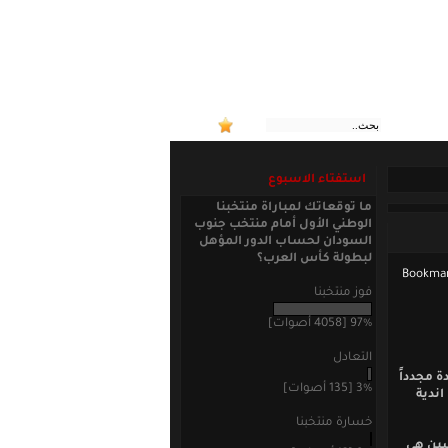
:: منتخ
استفتاء الاسبوع
ما توقعاتك لمباراة منتخبنا
الوطني الأول أمام منتخب جنوب
السودان لحساب الدور المؤهل
لبطولة كأس العرب؟
فوز منتخبنا
97% [4058 أصوات]
التعادل
 مجدداً
3% [135 أصوات]
اندية
خسارة منتخبنا
سين هي