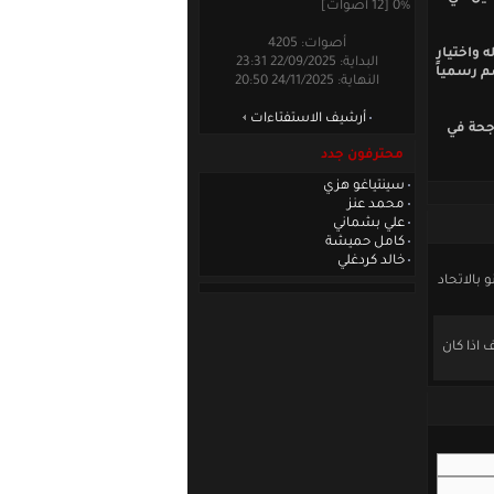
0% [12 أصوات]
أصوات: 4205
 واختيار
البداية: 22/09/2025 23:31
م رسمياً
النهاية: 24/11/2025 20:50
أرشيف الاستفتاءات
ترافية ناجحة في
محترفون جدد
سينتياغو هزي
محمد عنز
علي بشماني
كامل حميشة
خالد كردغلي
 بالاتحاد
فكيف اذا كان