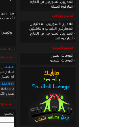
المدربين السوريين في الخارج
أخبار كرة السلة
هذا ومن 
قسم كرة اليد
الأنسب من
اللاعبين السوريين المحترفين
المحترفين الشباب والناشئين
المدربين السوريين في الخارج
أخبار كرة اليد
قسم الميديا
في 26 مايو 2014 · قراءات: 10653 ·
ألبومات الصور
تعليقات
ألبومات الفيديو
عباده
في ay 30 2014 05:43:20
سلام عليك
او الهلال 
MAZEN
في 4:07
عمرو 25....كان لازم يلعب باوروبا
المشاركة
الاسم: