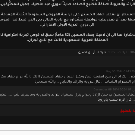
الرائد والعروبة اضافة للخليج الصاعد حديثاً لدوري عبد اللطيف جميل للمحترفين.
المنتظر ان يعكف جهاد الحسين على دراسة العروض السعودية الثلاثة المقدمة له
ها بعد أن تعذر عليه مواصلة مشواره مع ناديه الحالي دبي الذي هبط هذا الموس
الى دوري الدرجة الاولى الاماراتي.
وتجدر الاشارة هنا الى ان لاعبنا جهاد الحسين (32 عاماً) سبق له خوض تجربة اح
المملكة العربية السعودية كانت مع نادي نجران.
طباعة
·
أرسل لصديق
M
م .. لك انا الي بدي افهموا مين ويكيل اعمال جهاد الحسين !! لك والله حرام جهاد مكانو
او النصر او الشباب .. قال عروبه والرائد والخليج .. والله مسحرة
December 08 2014 20:0
يا جماعة جهاد الحسين ب سن ال32 وحرام ينزل مستواه للرائد والعروبة ومابعرف شو......
 بتعليق