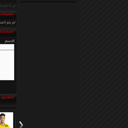
في 11 مايو 2014 · قراءات: 11188 ·
تعليقات
لم يتم المش
المشاركة
الاسم:
التعليق باست