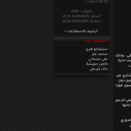
0% [12 أصوات]
أصوات: 4205
البداية: 22/09/2025 23:31
النهاية: 24/11/2025 20:50
أرشيف الاستفتاءات
محترفون جدد
سينتياغو هزي
محمد عنز
قي ، وذلك
علي بشماني
ت ادارة
كامل حميشة
ب.
خالد كردغلي
تذاري عن
فين دون
سوى فوزا
عض الدعم
انوا
الدوري