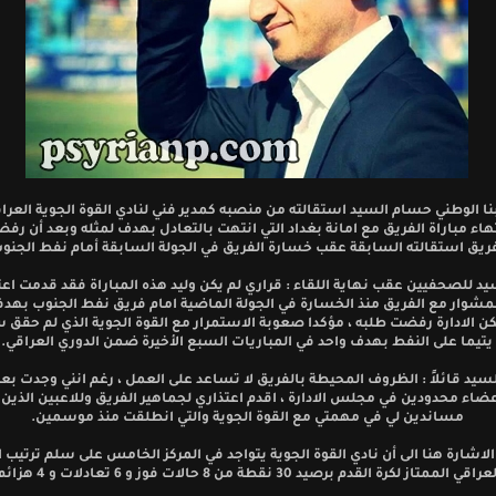
نا الوطني حسام السيد استقالته من منصبه كمدير فني لنادي القوة الجوية العرا
اء مباراة الفريق مع امانة بغداد التي انتهت بالتعادل بهدف لمثله وبعد أن رفض
فريق استقالته السابقة عقب خسارة الفريق في الجولة السابقة أمام نفط الجنو
د للصحفيين عقب نهاية اللقاء : قراري لم يكن وليد هذه المباراة فقد قدمت اع
لمشوار مع الفريق منذ الخسارة في الجولة الماضية امام فريق نفط الجنوب بهد
كن الادارة رفضت طلبه ، مؤكدا صعوبة الاستمرار مع القوة الجوية الذي لم حقق 
يتيما على النفط بهدف واحد في المباريات السبع الأخيرة ضمن الدوري العراقي.
يد قائلاً : الظروف المحيطة بالفريق لا تساعد على العمل ، رغم انني وجدت ب
ضاء محدودين في مجلس الادارة ، اقدم اعتذاري لجماهير الفريق وللاعبين الذين ك
مساندين لي في مهمتي مع القوة الجوية والتي انطلقت منذ موسمين.
الاشارة هنا الى أن نادي القوة الجوية يتواجد في المركز الخامس على سلم ترتيب 
راقي الممتاز لكرة القدم برصيد 30 نقطة من 8 حالات فوز و 6 تعادلات و 4 هزائم.