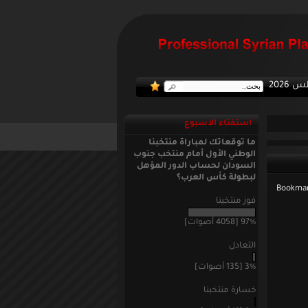
:: منتخ
استفتاء الاسبوع
ما توقعاتك لمباراة منتخبنا
الوطني الأول أمام منتخب جنوب
السودان لحساب الدور المؤهل
لبطولة كأس العرب؟
فوز منتخبنا
97% [4058 أصوات]
التعادل
3% [135 أصوات]
خسارة منتخبنا