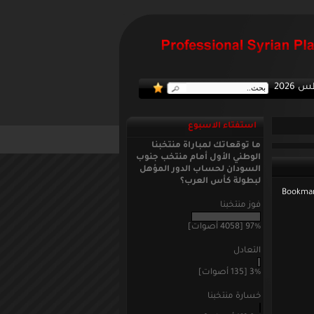
:: منتخبن
استفتاء الاسبوع
ما توقعاتك لمباراة منتخبنا
الوطني الأول أمام منتخب جنوب
السودان لحساب الدور المؤهل
لبطولة كأس العرب؟
فوز منتخبنا
97% [4058 أصوات]
التعادل
3% [135 أصوات]
خسارة منتخبنا