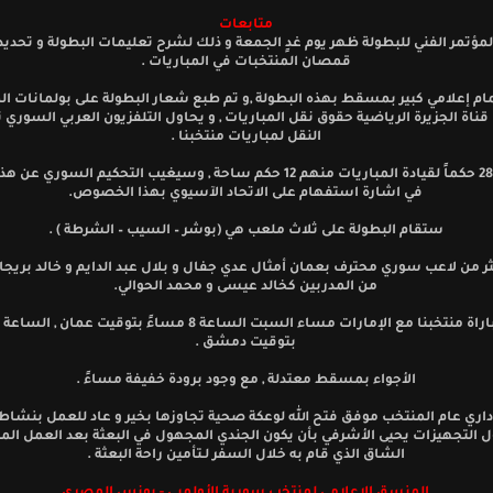
متابعات
لمؤتمر الفني للبطولة ظهر يوم غدٍ الجمعة و ذلك لشرح تعليمات البطولة و تحديد 
قمصان المنتخبات في المباريات .
ام إعلامي كبير بمسقط بهذه البطولة ,و تم طبع شعار البطولة على بولمانات الم
 قناة الجزيرة الرياضية حقوق نقل المباريات , و يحاول التلفزيون العربي السوري
النقل لمباريات منتخبنا .
تم اختيار 28 حكماً لقيادة المباريات منهم 12 حكم ساحة , وسيغيب التحكيم السوري
في اشارة استفهام على الاتحاد الآسيوي بهذا الخصوص.
ستقام البطولة على ثلاث ملعب هي (بوشر – السيب – الشرطة ) .
ثر من لاعب سوري محترف بعمان أمثال عدي جفال و بلال عبد الدايم و خالد بريجا
من المدربين كخالد عيسى و محمد الحوالي.
ستقام مباراة منتخبنا مع الإمارات مساء السبت الساعة 8 مساءً بتوقيت 
بتوقيت دمشق .
الأجواء بمسقط معتدلة , مع وجود برودة خفيفة مساءً .
اري عام المنتخب موفق فتح الله لوعكة صحية تجاوزها بخير و عاد للعمل بنشاط 
التجهيزات يحيى الأشرفي بأن يكون الجندي المجهول في البعثة بعد العمل الم
الشاق الذي قام به خلال السفر لـتأمين راحة البعثة .