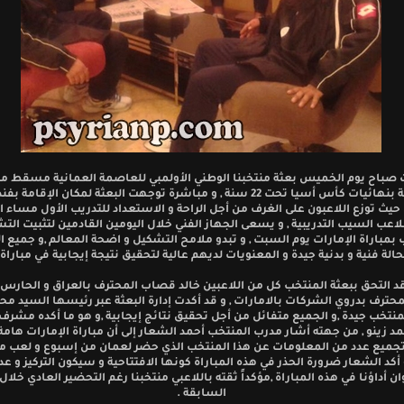
صباح يوم الخميس بعثة منتخبنا الوطني الأولمبي للعاصمة العمانية مسقط م
المشاركة بنهائيات كأس أسيا تحت 22 سنة , و مباشرة توجهت البعثة لمكان الإقا
يث توزع اللاعبون على الغرف من أجل الراحة و الاستعداد للتدريب الأول مساء
اعب السيب التدريبية , و يسعى الجهاز الفني خلال اليومين القادمين لتثبيت التش
مباراة الإمارات يوم السبت , و تبدو ملامح التشكيل و اضحة المعالم ,و جميع ال
حالة فنية و بدنية جيدة و المعنويات لديهم عالية لتحقيق نتيجة إيجابية في مباراة 
د التحق ببعثة المنتخب كل من اللاعبين خالد قصاب المحترف بالعراق و الحارس
محترف بدروي الشركات بالامارات , و قد أكدت إدارة البعثة عبر رئيسها السيد مح
لمنتخب جيدة ,و الجميع متفائل من أجل تحقيق نتائج إيجابية ,و هو ما أكده مشرف
مد زينو , من جهته أشار مدرب المنتخب أحمد الشعار إلى أن مباراة الإمارات هامة 
تجميع عدد من المعلومات عن هذا المنتخب الذي حضر لعمان من إسبوع و لعب مب
و أكد الشعار ضرورة الحذر في هذه المباراة كونها الافتتاحية و سيكون التركيز و ع
ن أداؤنا في هذه المباراة ,مؤكداً ثقته باللاعبي منتخبنا رغم التحضير العادي خلال 
السابقة .