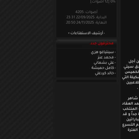
0% [12 أصوات]
أصوات: 4205
البداية: 22/09/2025 23:31
النهاية: 24/11/2025 20:50
أرشيف الاستفتاءات
محترفون جدد
سينتياغو هزي
محمد عنز
ن أجل
علي بشماني
مة بفندق سيتي
كامل حميشة
 الخميس
خالد كردغلي
كيلة التي
لاعبين
.
 شاهر
مد العقاد
 المنتخب
جداً و قد
اراتين
دم التسرع
الفترة