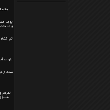
يقام ا
يوجد اهتم
و قد نالت
يتواجد أك
تعرض إد
مسؤول 