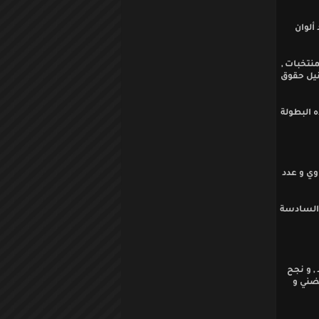
ألوان
نتخبات ,
 نيل حقوق
 عن هذه البطولة
وي و عدد
عمان , الساعة السادسة
, و نجح
ضني و