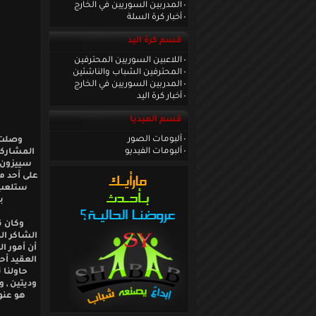
المدربين السوريين في الخارج
أخبار كرة السلة
قسم كرة اليد
اللاعبين السوريين المحترفين
المحترفين الشباب والناشئين
المدربين السوريين في الخارج
أخبار كرة اليد
قسم الميديا
ألبومات الصور
وصلت 
ألبومات الفيديو
سييزون ح
على أحد مل
ستلعب ب
ب
وكان ق
الشاكر ال
أن أمور ا
العقيد أح
حاولنا 
وديتين , 
هو عنوا