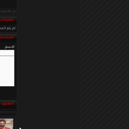
في 09 يناير 2014 · قراءات: 9164 ·
تعليقات
لم يتم المش
المشاركة
الاسم:
التعليق باست