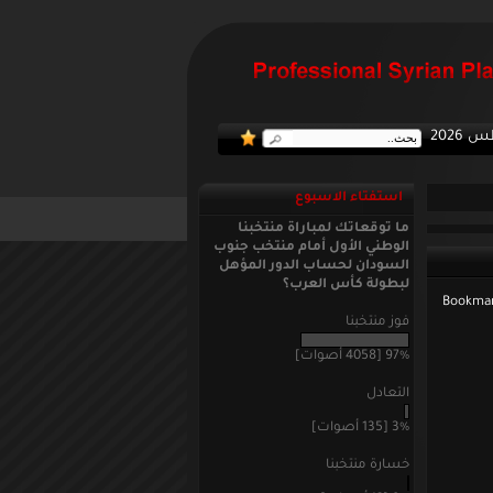
:: منتخ
استفتاء الاسبوع
ما توقعاتك لمباراة منتخبنا
الوطني الأول أمام منتخب جنوب
السودان لحساب الدور المؤهل
لبطولة كأس العرب؟
فوز منتخبنا
97% [4058 أصوات]
التعادل
3% [135 أصوات]
خسارة منتخبنا