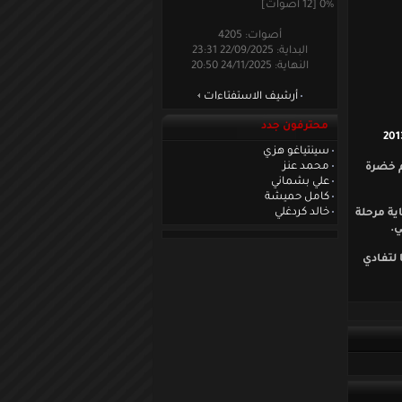
0% [12 أصوات]
أصوات: 4205
البداية: 22/09/2025 23:31
النهاية: 24/11/2025 20:50
أرشيف الاستفتاءات
محترفون جدد
سينتياغو هزي
محمد عنز
م خضرة
علي بشماني
كامل حميشة
خالد كردغلي
ية مرحلة
ي.
 لتفادي