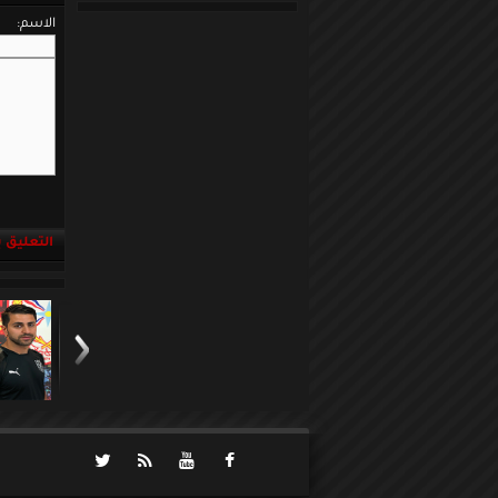
الاسم:
التعليق باست