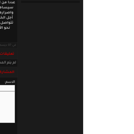
عددا من ا
سيساهم ف
واصرارهم
أجل الخر
تتواصل ه
نحو ال
في 07 ديسمبر 2013 · قراءات: 9381 ·
تعليقات
لم يتم المش
المشاركة
الاسم: