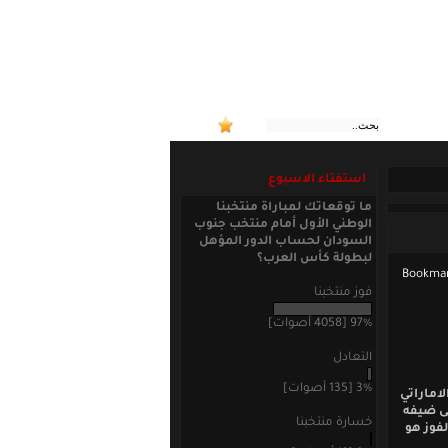
:: منتخب
استفتاء الاسبوع
ما توقعاتك لمباراة منتخبنا
الوطني الأول أمام منتخب جنوب
السودان لحساب الدور المؤهل
لبطولة كأس العرب؟
فوز منتخبنا
97% [4058 أصوات]
التعادل
3% [135 أصوات]
اماراتي
لى ضيفه
خسارة منتخبنا
فوز هو