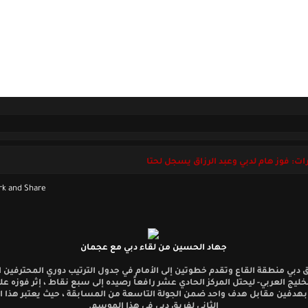
ل بنا
الجمعة 08 أغسطس 2026
رات: فوز هام لدبي وعبد الرزاق يسجل لحتا
جهاد الحسين من لقاء دبي مع عجمان
 دبي منطقة القاع وتقدم خطوتين إلى الأمام في جدول الترتيب دوري المحترفين ال
خليج العربي- ليحتل المركز الحادي عشر رافعاً رصيده إلى سبع نقاط ، إثر فوزه ع
هدفين مقابل هدف واحد ضمن الجولة التاسعة من المسابقة ، حيث يعتبر هذا ال
الثاني لفريق دبي في هذا الموسم.