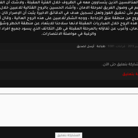
لمنافسين الذين يتساوون معه في الظروف خلال الفترة المقبلة ، ولاشك أن الف
ي وصول الفريق لمرحلة الامان ، وأشاد الحسين بالروح القتالية للاعبين خلال ا
 على تحقيق الفوز ولعل تسجيل هدف في الدقائق الاخيرة يثبت أن الإصرار كان كب
وج من منطقة عنق الزجاجة ، ووجه الشكر للاعبين على هذه الروح العالية ، وقال أ
ذه الروح خلال المباريات المقبلة لانها سلاحنا للابتعاد عن منطقة الخطر وشق
أمان، وأعرب عن تفاؤله بالمرحلة المقبلة في ظل التكاتف الذي يسود جميع افراد ا
والرغبة في مواصلة الانتصارات.
طباعة
·
أرسل لصديق
اركة بتعليق حتى الآن.
 بتعليق