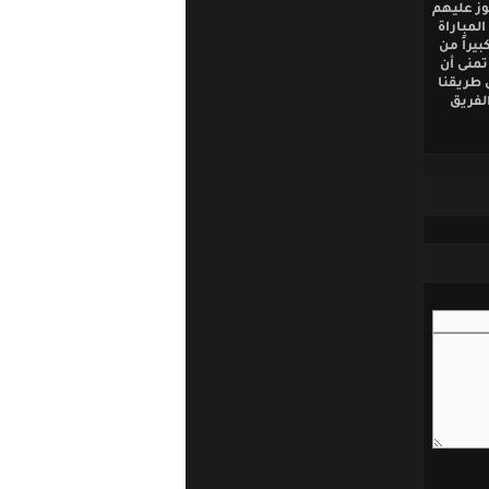
وز عليهم
لمباراة
يراً من
تمنى أن
 طريقنا
لفريق