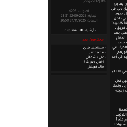
0% [12 أصوات]
ي يفاجئ
ق دبي في
أصوات: 4205
وصل حدود
البداية: 22/09/2025 23:31
بي داخل
النهاية: 24/11/2025 20:50
خط الستة والذي أودعها مباشرة الشباك ليعيد المواجهة إلى المربع الأول وذلك في الدقيقة 25 ليبدأ
 فريق ،
أرشيف الاستفتاءات
رسلها وهو على بعد
الدفاع
محترفون جدد
ف سيد
كرة التي
سينتياغو هزي
فوزهم
محمد عنز
ه في أحد
علي بشماني
كامل حميشة
خالد كردغلي
مباريات الأسبوع الخامس من دوري الدرجة الثانية تعادل حتا مع مضيفه الذيذ 4-4 في اللقاء
فين لكل
 ، ولحتا
 زميله
نغمة
الترتيب ،
كثيراً
 سيواجه