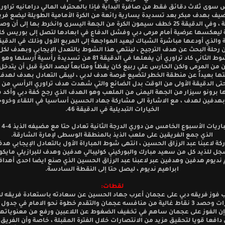
سوى ثلاث دقائق فقط من صافرة البداية فإذا بالمحترف المالي درامانيه تراور
ضيف بهدف مبكر بعد تسديدة يسارية رائعة من الكرة الأمامية الطويلة ليضع فري
المقدمة ، وفي الدقيقة 25 خطف سيمون الكرة من الجهة اليسرى وانخرط بها إلى أن 
 ليعكسها عرضية أمام مرمى دبي وفشل الدفاع في ابعادها لتصل إلى بوريس كا
ن رحلة البحث عن هدف الترجيح ، لينتهي هذا الشوط بالتعدل الإيجابي وبهدف لكل
وفي الشوط الثاني كاد تراوري أن يفعلها في الدقيقة 81 من تسديدة رأسية أ
من المرمى ولكن الحارس علي ربيع كان يقظاً ومتابعاً ليصد الكرة قبل أن يتدخل 
ها بعيداً عن منطقة الخطر لتضيع فرصة هدف لدبي ، ليبقى التعادل بهدف لهد
ى الدقيقة الأولى من الوقت بدل الضائع والتي شهدت هدف تراوري الرأسي من ال
برونو سيزار من الجهة اليمنى من الملعب وهو الهدف الذي رجح كفة دبي وأكد 
 بهدفين لهدف ، مع الاشارة الى مشاركة جهاد الحسين أساسيا في اللقاء وخروج
الخيارات التبديلية في الدقيقة 46.
وضمن 
الذي جمع الفريقين على ملعب الذيذ بالمنطقة الوسطى لإمارة الشارقة.
ة لاعبنا عبد الرزاق الحسين ، انتهى شوط المباراة الأول بالتعادل الإيجابي هد
جل للذيد كل من سعيد مبارك والبوركيني كوليبالي هدفين وهدف للبرازيلي مايكون
 نديوم هدفين وهدفين عبر لاعبنا عبد الرزاق الحسين الذي صنع ايضا احدى أهداف
ابراهيم نديوم ، ليصل حتا إلى النقطة السادسة.
لقطات:
 فوز فريقه دبي على عجمان أعرب جهاد الحسين عن سعادته باستعادة فريقه ل
الانتصارات وحصد 3 نقاط غالية من منافسه عجمان والتقدم خطوة نحو الامام في جدول 
إن الفوز على عجمان ساهم في تخفيف الضغوط عن اللاعبين ورفع من معنوياتهم 
افعا قويا لتحقيق مزيد من الانتصارات خلال الفترة المقبلة ، خاصة وأن الفريق