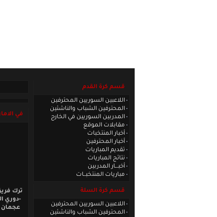
الصفحة الرئيسية
|
كادر الموقع
|
الاتصا
قسم كرة القدم
اللاعبين السوريين المحترفين
المحترفين الشباب والناشئين
في الاما
المدربين السوريين في الخارج
مقابلات الموقع
أخبار المنتخبات
أخبار المحترفين
تقديم المباريات
نتائج المباريات
أخبـــار المدربين
مباريات المنتخبــات
قسم كرة السلة
ترك فريق
-دوري ال
اللاعبين السوريين المحترفين
عجمان ب
المحترفين الشباب والناشئين