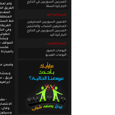
المدربين السوريين في الخارج
ولم تمض 
أخبار كرة السلة
الفريق ال
قسم كرة اليد
المنطقة
اللاعبين السوريين المحترفين
الفريقا
المحترفين الشباب والناشئين
المدربين السوريين في الخارج
خطوتين 
أخبار كرة اليد
ويشتت
الموقف حت
قسم الميديا
عكسها 
ألبومات الصور
بالمباراة
ألبومات الفيديو
وبمشارك
فريق ، س
ابراهيم
- عقب
وقال: 
وسيكون د