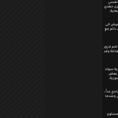
ى نفسي
ارى جهدي
هاية.
عيش الى
م الا انه على اتصال دائم مع
ام لازور
ائلة وقد
ية سواء
ع بعض
ورية.
ح جداً ،
ي وعندما
لمستوى