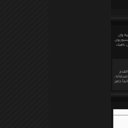
 فكل ما نحتاج إليه هو اa275;حتكاك بالكرة اa271;وروبية وإن
كروي عالمي ، فالسوريون
منتخبين اساسيين ناهيك
 القدم
صدقائه ،
ماً جاهز