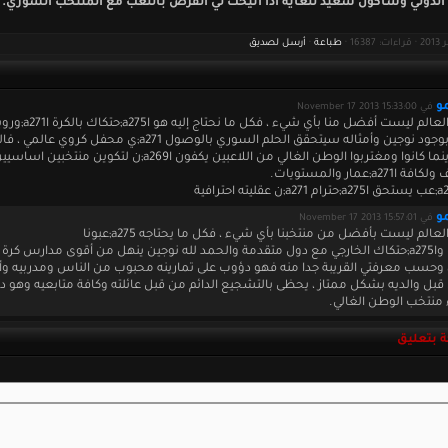
الدولي وسأكون سعيد للغاية اذا اتيحت لي الفرص باللعب مع المنتخب السوري.
طباعة
·
أرسل لصديق
و
في November 17 2013 15:33:00
منتخبات العالم ليست أفضل منا بأي شيء ،
شاء الله بوجود نوجين وأمثاله سيتحقق الحلم السوري بالوصول a271;ي محفل 
مبدعون أينما كانوا ومغتربوا الوطن الغالي من اللاعبين يكفون اa269;ن لتكوين 
a27;عمار والمستويات.
و
في November 17 2013 15:57:01
عالم ليست بأفضل من منتخبنا بأي شيء ، فكل ما يحتاجه a275;عبونا
هو الخبرة واa275;حتكاك الخارجي مع دول متقدمة والحمد لله نوجين ينهل من أقوى مدارس كرة
، وحسب معرفتي القريبة جدا منه فهو دؤوب على تمارينه محبوب من الناس ومدربيه وأ
قبل والديه بشكل ممتاز ، يحظى بالتشجيع الدائم من قبل عائلته وكافة متابعيه وهو دائ
ء منتخب الوطن الغالي.
 بتعليق