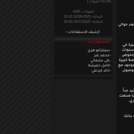
0% [12 أصوات]
أصوات: 4205
البداية: 22/09/2025 23:31
النهاية: 24/11/2025 20:50
التي تبعد حوالي
أرشيف الاستفتاءات
محترفون جدد
لصغيرة في
 سنوات
سينتياغو هزي
 ولخوض
محمد عنز
صة كبيرة
علي بشماني
 موجود مع
كامل حميشة
و الوصول
خالد كردغلي
 عام جيد جداً
ما صنعت
ري.
ب بذلك