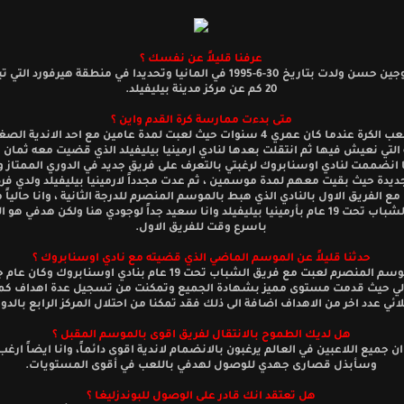
عرفنا قليلاً عن نفسك ؟
اسمي نيوجين حسن ولدت بتاريخ 30-6-1995 في المانيا وتحديدا في منطقة هيرفورد 
20 كم عن مركز مدينة بيليفيلد.
متى بدءت ممارسة كرة القدم واين ؟
بدءت لعب الكرة عندما كان عمري 4 سنوات حيث لعبت لمدة عامين مع احد الاندية ا
 التي نعيش فيها ثم انتقلت بعدها لنادي ارمينيا بيليفيلد الذي قضيت معه ثمان
انضممت لنادي اوسنابروك لرغبتي بالتعرف على فريق جديد في الدوري الممتاز
ديدة حيث بقيت معهم لمدة موسمين ، ثم عدت مجدداً لارمينيا بيليفيلد ولدي فر
 مع الفريق الاول بالنادي الذي هبط بالموسم المنصرم للدرجة الثانية ، وانا حالياً
فريق الشباب تحت 19 عام بأرمينيا بيليفيلد وانا سعيد جداً لوجودي هنا ولكن هدفي ه
باسرع وقت للفريق الاول.
حدثنا قليلاً عن الموسم الماضي الذي قضيته مع نادي اوسنابروك ؟
في الموسم المنصرم لعبت مع فريق الشباب تحت 19 عام بنادي اوسنابروك وكان
لي حيث قدمت مستوى مميز بشهادة الجميع وتمكنت من تسجيل عدة اهداف ك
لائي عدد اخر من الاهداف اضافة الى ذلك فقد تمكنا من احتلال المركز الرابع بالدو
هل لديك الطموح بالانتقال لفريق اقوى بالموسم المقبل ؟
ان جميع اللاعبين في العالم يرغبون بالانضمام لاندية اقوى دائماً، وانا ايضاً ارغ
وسأبذل قصارى جهدي للوصول لهدفي باللعب في أقوى المستويات.
هل تعتقد انك قادر على الوصول للبوندزليغا ؟