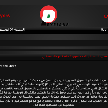
ل بنا
الجمعة 07 أغسطس 2026
سن: اللعب لمنتخب سورية حلم كبير بالنسبة لي
لاعب الشاب ذو الاصول السورية نيوجين حسن في حديث خاص مع موقع المحترفي
رصة كبيرة للتواجد في الدوري الالماني الممتاز (البوندسليغا) في المستقبل وذلك
الشاق الذي يبذله حالياً لكي يرتقي بمستواه للافضل وللوصول لهدفه باللعب في
ت الكروية ، كما ابدى نيوجين جاهزيته التامة لتمثيل منتخباتنا الوطنية بكافة فئ
القادمة مؤكداً ان حدوث ذلك سيكون بمثابة الحلم الكبير بالنسبة له ، كما تحدث ا
عن العديد من الامور الاخرى خلال حواره الحصري مع موقع المحترفين والذي ست
تفاصيله في السطور القادمة :