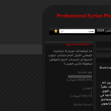
استفتاء الاسبوع
ما توقعاتك لمباراة منتخبنا
الوطني الأول أمام منتخب جنوب
السودان لحساب الدور المؤهل
لبطولة كأس العرب؟
فوز منتخبنا
97% [4058 أصوات]
ن انه
 نظراً
التعادل
 اقوى
اتها في
3% [135 أصوات]
لمهاجم
تابعون
خسارة منتخبنا