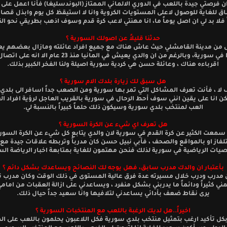
ن فرصتي جيدة باللعب في الدوري الالماني الممتاز (البوندسليغا) فأنا اعمل عل
 للغاية للوصول لاعلى المستويات الكروية وانا لا استيقظ كل يوم وابذل قص
 فلا بد لي ان اصل يوماً ما، انا مهنتي لاعب كرة قدم وسوف اذهب بطريقي نحو الن
حدثنا قليلاً عن اصولك السورية ؟
ى من مدينة القامشلي حيث عاش هناك مع جميع افراد عائلته ومازال بعضهم ي
يومنا هذا في سورية، وبالرغم من ان والدي يعيش في المانيا منذ 23 عا
اقرباءه هناك ، وعائلة حسن هي كردية سورية اصيلة ولنا الفخر الكبير بذلك.
هل سبق لك زيارة بلدك الام سورية ؟
لا ، فأنت تعرف المشاكل التي تمر بها سورية ومن الصعب جداً اسافر الى بلدي ال
كن انا على يقين انني سوف أحط الرحال في سورية بالقريب العاجل لرؤية افراد الع
العب لمنتخب بلدي سورية وسيكون ذلك حلماً كبيراً بالنسبة لي.
هل تعرف اي شيء عن الكرة السورية ؟
 سمعت الكثير عن كرة القدم في سورية لان والدي يتابع كل شيء عن الكرة السور
تلفاز او بالمواقع والصحف ، فأبي نبيل حسن كان مدرباً وتربطه علاقات جيدة م
ات الرياضية في سورية لذلك فنحن مهتمون للغاية بمتابعة اخبار الرياضة الس
بأعتبار ان والدك مدرب سابق، فهل يوجه لك النصائح ويساعدك بشكل دائم ؟
 مدرب ودرب خلال مسيرته عدة فرق عالية المستوى في ذلك الوقت وكان مدرب ناج
ني كثيراً ودائماً ما يدربني بشكل منفرد ، ويساعدني على ازالة العقبات من امام
يرى نقاط ضعف بأدائي يساعدني لتلافيها وانا سعيد جداً حيال ذلك.
اخيراً..هل لديك الرغبة باللعب مع المنتخبات السورية ؟
 بكل تأكيد ارغب بتمثيل منتخب بلدي سورية فكل اللاعبون يحلمون باللعب على ا