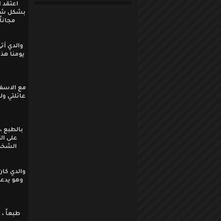
اعتقد ا
بشكل شاق
مجاناً
والدي أت
مع الاسف 
عائلتي ول
بالطبع ،
على ال
الشخصي
والدي كان
وهو يدعم
طبعاً ،