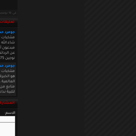
في 16 نوفمبر 2013 · قراءات: 16387 ·
تعليقات
جومرد حم
عن الردائف ولكافة ا1
نوجين a275;عب يستحق اa275;حترام a271;ن عقليته احترافية
جومرد حم
منتخبات ال
العالمية 
متابع من 
لتلبية ندا
المشاركة
الاسم: