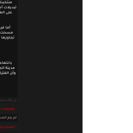
منتخبنا
تبديلات أ
على اله
مسحت ال
تجاوزها 
بانتهاء
مدينة الج
وأن الفتر
في 09 سبتمبر 2013 · قراءات: 6044 ·
تعليقات
لم يتم المش
المشاركة