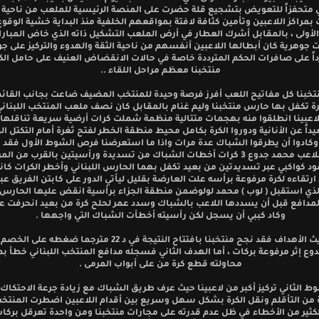
ني متحفزاً للتعويض بتشجيع قلة حضرت على المنصة الرئيسية للملعب من ناحي
 بمراكز اللاعبين وتأمين كثافة لافتة بمواقعهم الخلفية منذ البداية خشية الوق
 الأولى ، بالمقابل أشرك العطار في أرض الملعب التشكيل ذاته الذي خاض المباراة
 جوهرية كان أبطالها اللاعبين أنفسهم من ناحية الثقة والهدوء والتركيز على جو
اً على صافرات الحكم المترددة خاصة في حالات الانقضاض العنيف على حامل الك
منتخبنا معظم مراحل اللقاء ..
تخبنا كل مفاتيح اللعب أفرز فرصة وحيدة للمنتخب المضيف ضاعت بجانب القائم 
رة تكفل بها حارس منتخبنا وليم غنام بالمقابل كان نصف ملعب المنتخب اللبنان
اعبينا انطلقوا منه بهجمات متتالية منظمة شملت كرات أرضية سريعة تناقلها ا
يداً عن الأنانية ودوروا الكرة بكامل محيط منطقة الخطر لفتح ثغرة أمام التكتل ا
وكادوا أن يطرقوا الشباك عدة مرات واذا ما استعرضنا فرص الشوط الأول فقد 
نصيب اللاعب محمد جدوع 3 كرات أخطات الشباك من تسديدة ورأسيتين بالقرب من ا
د كواكبي عبر تسديدتين من بعيد تكفل بهما الحارس اللبناني وأخطر الكرات كا
ارتقاءه لكرة مرفوعة برأسه علت العارضة بقليل ليأتي الدور على كابتن الفريق عب
لذي استقبل ( لوب ) محمد لولوضمن منطقة الجزاء برأسية انقض عليها الحارس
مدافع قبل أن يسددها اللاعب بالشباك وسدد عمر لحلح كرة من بعيد انحرفت عن
وكاد كببي أن يسجل لكن رأسيته أخطأت الشباك التي واجهها .
وفي حديث الأهداف فقد نجح منتخبنا بافتتاح النتيجة في د 22 مترجما ضغط
وع إثر مرفوعة بركات ، أما الهدف الثاني فسجله مدافع المنتخب اللبناني خطأ بم
محاولته قطع كرة من على أبواب المرمى .
 الثاني تركيز أكبر من لاعبينا حيث عرف طريق الشباك مع زيادة جرعة الاحتكاك
ة من التأقلم ونقل الكرة بشكل سهل وسريع بين أقدام اللاعبين اضطرت المنتخب 
لكثير من الأخطاء في ظل عدم قدرته على مجارات منتخبنا ومن واحدة تعرقل برك