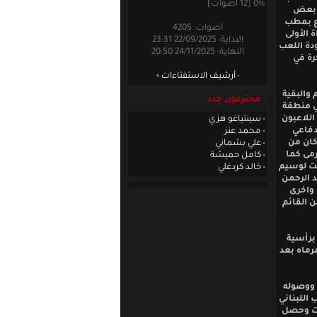
0% [12 أصوات]
ة بعض
وع بمطب
أصوات: 4205
 الأولى
البداية: 22/09/2025 23:31
دة اللعب
النهاية: 24/11/2025 20:50
رة في
أرشيف الاستفتاءات
والبقية
محترفون جدد
ي منطقة
للاعبون
سينتياغو هزي
لدفاعي
محمد عنز
كان من
علي بشماني
لمرمى كما
كامل حميشة
نت لوسيم
خالد كردغلي
د الرحمن
 واخرى
 القائم
ه على الخصم برأسية
رماه بعد
 ووصوله
اللبناني
ات وحصل