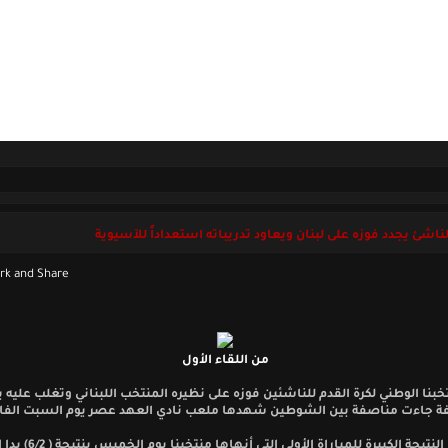
ل بنا
الأحد 09 أغسطس 2026
لناشئ يجدد فوزه على لبنان ويعاود تدريباته استعداداً للآسيوية
من اللقاء الأول
خبنا الوطني لكرة القدم للناشئين فوزه على نظيره المنتخب اللبناني وتغلب عليه ب
ة جاءت مناصفة بين الشوطين شهدها ملعب نادي العهد عصر يوم السبت الفا
على وقع النتيجة الكبيرة للمباراة الأو