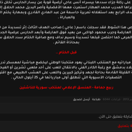
 على ركلة جزاء سددها بيسراه أنس عاجي أرضية قوية عن يسار الحارس تخلل ذل
جراها المدرب محمد العطار استمرت معها الأفضلية وأصر البديل محمد الحلاق إلا
دف الرابع بعد استغلاله تمريرة حاسمة من عبد الهادي القادري وبمهارة يختم ا
والمباراة .
عارضة وجرب محمود كواكبي من بعيد فوق العارضة وأبعد الحارس عرضية الجد
المرمى كما احتضن قبلها تسديدة وسيم نداف ومع صافرة الختام سدد الحلاق س
بمحاذاة القائم .
قبل الختام ..
 مباراتيه مع المنتخب اللبناني يعود منتخبنا الوطني ليخضع مباشرة لمعسكر تدر
لاء بدمشق مع رغبة الكادر الفني بالانتقال للعب على أحد ملعبي تشرين أو الفيح
ة القليلة القادمة بحاجة لجهد وتركيز كبيرين واللعب على العشب الطبيعي مع اقت
التصفيات الآسيوية التي تنطلق أولى مبارياتها في 25 أيلول الحالي .
ربيع حمامة - المنسق الإعلامي لمنتخب سورية للناشئين
طباعة
·
أرسل لصديق
اركة بتعليق حتى الآن.
 بتعليق