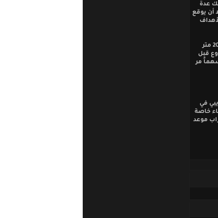
ك عدة
 أن يوقع
لأهداف
أما فرص هذا الشوط فقد سجلت باسم ( عاجي ) صاحب الهدف الثالث إثر تسديدة من 20 متر
وع قبل
هماً مر
يبي في
اء خاصة
راب موعد