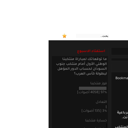
:: منتخبن
استفتاء الاسبوع
ما توقعاتك لمباراة منتخبنا
الوطني الأول أمام منتخب جنوب
السودان لحساب الدور المؤهل
لبطولة كأس العرب؟
فوز منتخبنا
97% [4058 أصوات]
التعادل
3% [135 أصوات]
رباعية
ئت.
خسارة منتخبنا
لى التي أنهاها منتخبنا يوم الخميس بنتيجة ( 6/2) بدا المنتخب