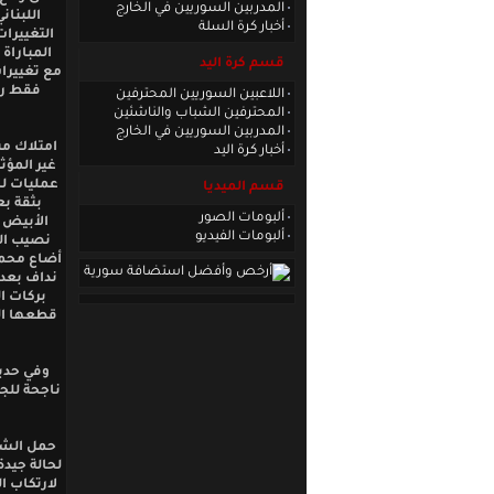
المدربين السوريين في الخارج
اللبنا
أخبار كرة السلة
التغييرات
المباراة
قسم كرة اليد
مع تغييرات
فقط رد
اللاعبين السوريين المحترفين
المحترفين الشباب والناشئين
المدربين السوريين في الخارج
امتلاك من
أخبار كرة اليد
غير المؤث
عمليات لل
قسم الميديا
بثقة بع
ألبومات الصور
الأبيض 
ألبومات الفيديو
أضاع محمو
نداف بعد 
بركات ا
قطعها ال
ناجحة للجد
حمل الشوط
لحالة جيد
لارتكاب ا