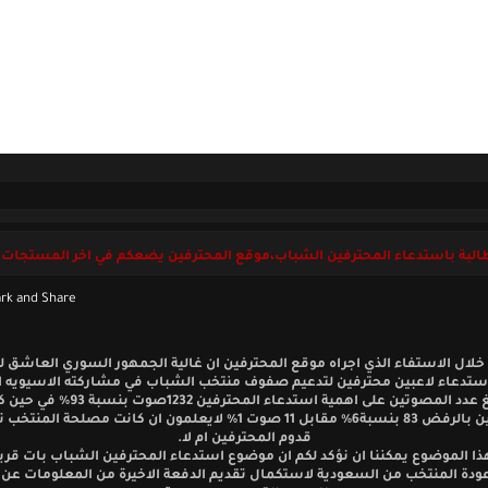
ل بنا
الخميس 06 أغسطس 2026
البة باستدعاء المحترفين الشباب،موقع المحترفين يضعكم في اخر المستجات.
خلال الاستفاء الذي اجراه موقع المحترفين ان غالية الجمهور السوري العاشق لك
تدعاء لاعبين محترفين لتدعيم صفوف منتخب الشباب في مشاركته الاسيويه ال
حيث بلغ عدد المصوتين على اهمية استدعاء المحترفين 2
المصوتين بالرفض 83 بنسبة6% مقابل 11 صوت 1% لايعلمون ان كانت مصلحة ا
قدوم المحترفين ام لا.
ا الموضوع يمكننا ان نؤكد لكم ان موضوع استدعاء المحترفين الشباب بات قريب
عودة المنتخب من السعودية لاستكمال تقديم الدفعة الاخيرة من المعلومات عن ا