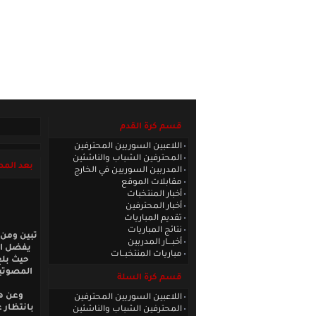
الصفحة الرئيسية
|
كادر الموقع
|
الاتصا
قسم كرة القدم
اللاعبين السوريين المحترفين
المحترفين الشباب والناشئين
بعد المط
المدربين السوريين في الخارج
مقابلات الموقع
أخبار المنتخبات
أخبار المحترفين
تقديم المباريات
نتائج المباريات
تبين ومن 
أخبـــار المدربين
يفضل اس
مباريات المنتخبــات
قسم كرة السلة
وعن هذ
اللاعبين السوريين المحترفين
بانتظار 
المحترفين الشباب والناشئين