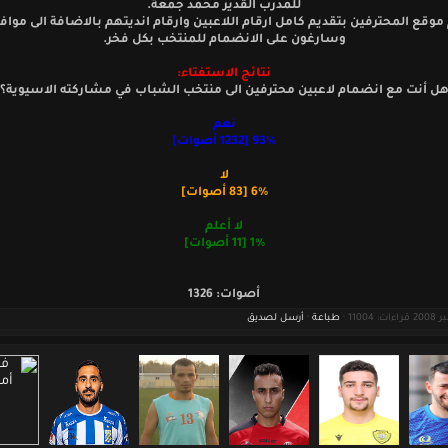
للمدرب القدير محمد جمعة.
موقع المحترفين بتقديم كامل ارقام اللاعبين وارقام انديتهم بالاضافة الى مواف
وسارغون على الانضمام للمنتخب بكل فخر.
نتائج الاستفتاء:
ل أنت مع انضمام لاعبين محترفين الى منتخب الشباب في مشاركته الاسيوية؟
نعم
93% [1232 أصوات]
لا
6% [83 أصوات]
لا أعلم
1% [11 أصوات]
أصوات: 1326
طباعة
·
أرسل لصديق