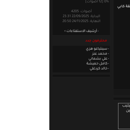
0% [12 أصوات]
قة كابي
أصوات: 4205
البداية: 22/09/2025 23:31
النهاية: 24/11/2025 20:50
أرشيف الاستفتاءات
محترفون جدد
سينتياغو هزي
محمد عنز
علي بشماني
كامل حميشة
خالد كردغلي