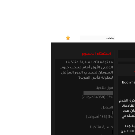
:: منت
استفتاء الاسبوع
ما توقعاتك لمباراة منتخبنا
الوطني الأول أمام منتخب جنوب
السودان لحساب الدور المؤهل
لبطولة كأس العرب؟
فوز منتخبنا
97% [4058 أصوات]
رة القدم
قادمة.
التعادل
123صوت بنسبة 93% في حين كان عدد
لمنتخب تستدعي
3% [135 أصوات]
ا جدا
خسارة منتخبنا
للاعبين