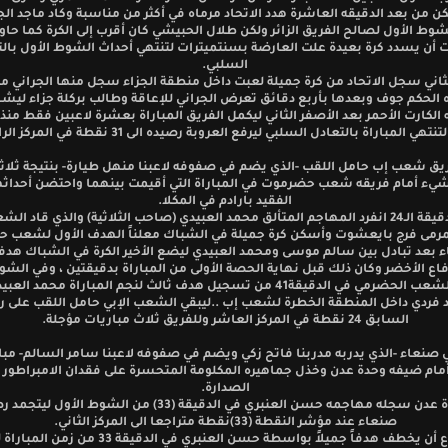
لكن من بعد الدقيقه العاشرة هدد الاتحاد مرماه في أكثر من مناسبة وكاد ماجد الج
ط الأول لصالح الفريق الزائر ولكن طلال الحبيشي كان أقرب إلى الكرة كما حاو
أن يسدد كرة بعيدة علت العارضة بسنتميترات لتنتهي أحداث الشوط الأول بال
السلبي.
اني سجل الاتحاد من كرة جميلة لعبت داخل منطقة الجزاء سجل منها الجراني ما
ه الحكم جوف وبعدها بأربع دقائق تعرض الجراني للإعاقة وطالب بركلة جزاء ليشه
الكارت الأحمر بعد الأصفر الثاني ليكمل الفريق المباراة بعشرة لاعبين فقط منذ 
ق شعب إب حامل اللقب -الذي يضم في صفوفه لاعبنا منهل طيارة- بنتيجة ثلاث
شيء أمام فريقه شعب حضرموت في المباراة التي أقيمت بينهما واحتضن أحداث
الفقيد بارادم في المكلا.
ففي الدقيقة الـ24 انفرد المهاجم المتألق محمد العبيدي (صاحب الثلاثية) والذي قاد ال
مرمى فرج بايعشوت وأسكن كرة جميلة في الشباك معلناً الهدف الأول لشعب 
اء بعد تبادل بين سالم موسى ومحمد العبيدي ليضع الأخير الكرة في الشباك هد
اع الأخضر وكان ذلك قبل نهاية الحصة الأولى من المباراة بدقيقتين ، وفي الشوط
تمكن الشعب الحضرمي في الدقيقة41 من تسجيل هدف ثالث لنجم المباراة محمد ال
فردي داخل المنطقة الخطرة لشعب إب ..ليبقي الشعب الإبي حامل اللقب على ر
السابق 24 نقطة في المركز العاشر وللفريق ثلاث مباريات مؤجلة.
صنعاء -الذي يدربه مدربنا فاتح زكي ويضم في صفوفه لاعبنا سامر السالم- مبار
أمام ضيفه وحدة عدن وخذل جماهيره المكلومة المتحسرة على فقدان الامبراطور
الصدارة.
هدف وحدة عدن سجله مهاجمه حسن العنبري في الدقيقة (33) من الشوط ال
صنعاء عند مؤشر النقطة (33)نقطة متراجعا الى المركز الثاني.
استطاع أن يخطف هدفاً جميلاً بواسطة حسن العنبري في الدقيقة 33