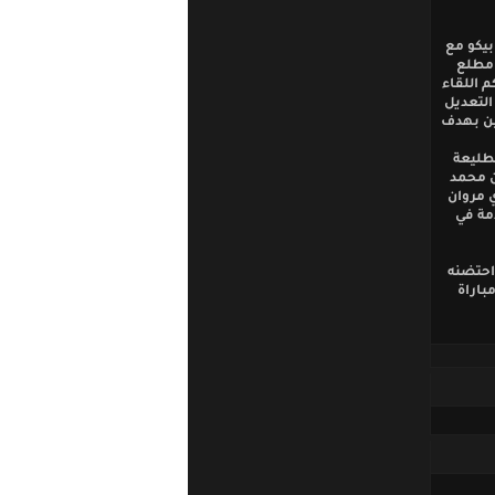
بيكو مع
 مطلع
قاء ليحتسب حكم اللقاء
التعديل
ين بهدف
لطليعة
أعلن محمد
 مروان
كثر من المقدمة في
 احتضنه
للفريق مباراة