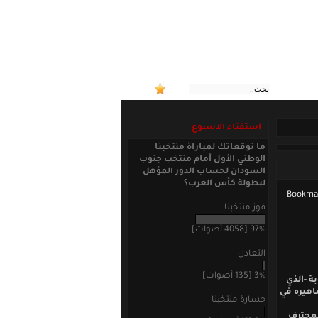
:: منتخبنا ا
استفتاء الاسبوع
ما توقعاتك لمباراة منتخبنا
الوطني الأول أمام منتخب جنوب
السودان لحساب الدور المؤهل
لبطولة كأس العرب؟
فوز منتخبنا
97% [4058 أصوات]
التعادل
3% [135 أصوات]
ة -الذي
اهيره في
خسارة منتخبنا
لمحترف