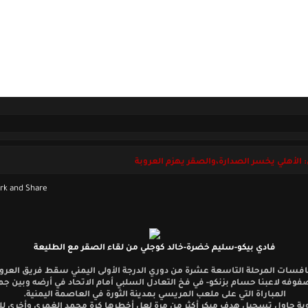
ل بنا
الجمعة 08 أغسطس 2026
 الأهلي يخسر الصدارة،والصقر يهزم العروبة
فادي بيكو-سليم خضرة-خالد كوجلي من لقاء الصقر مع الطليعة
سات المرحلة التاسعة عشرة من دوري الدرجة الأولى اليمني سقط فريق العروب
وفه لاعبنا حسام بزنكو- في فخ التعادل السلبي أمام الاتحاد في أرضه وبين جم
المباراة التي على ملعب المريسي بمدينة الثورة في العاصمة اليمنية.
روبة حاول تسجيل هدف مبكر أكثر من مرة لعل أخطرها كرة محمد الغمري وأخرى ل