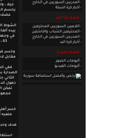
المدربين السوريين في الخارج
جيلا ، و
أخبار كرة السلة
يحسم الشو
عضلات 
قسم كرة اليد
الشوط الث
اللاعبين السوريين المحترفين
بيده ألغا
المحترفين الشباب والناشئين
في وجهه 
المدربين السوريين في الخارج
63 ، لتنتهي المباراة بالتعادل السلبي ليرفع العروبة رصيده الى 31 نقطة في المركز الرابع.
أخبار كرة اليد
وخسر فري
قسم الميديا
مقابل لا
ألبومات الصور
ألبومات الفيديو
الصدارة ب
الثاني ج
ذهول الدف
مجهود 
خسر أهلي 
ملعبه 