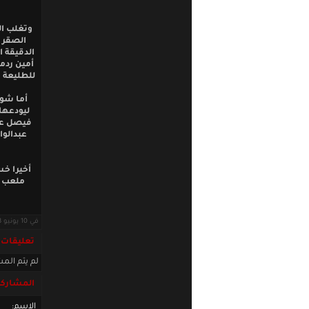
وتغلب ال
الصقر 
أمين ردم
للطليعة و
أما شوط
فيصل عن 
أخيرا خس
في 10 يونيو 2013 · قراءات: 5899 ·
تعليقات
لم يتم المش
المشاركة
الاسم: