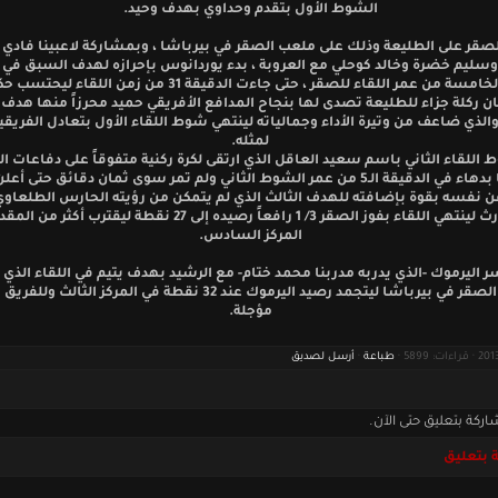
الشوط الأول بتقدم وحداوي بهدف وحيد.
صقر على الطليعة وذلك على ملعب الصقر في بيرباشا ، وبمشاركة لاعبينا فادي 
وسليم خضرة وخالد كوحلي مع العروبة ، بدء يوردانوس بإحرازه لهدف السبق في
الدقيقة الخامسة من عمر اللقاء للصقر ، حتى جاءت الدقيقة 31 من زمن الل
ان ركلة جزاء للطليعة تصدى لها بنجاح المدافع الأفريقي حميد محرزاً منها هدف 
الذي ضاعف من وتيرة الأداء وجمالياته لينتهي شوط اللقاء الأول بتعادل الفريق
لمثله.
 اللقاء الثاني باسم سعيد العاقل الذي ارتقى لكرة ركنية متفوقاً على دفاعات ا
ليودعها بدهاء في الدقيقة الـ5 من عمر الشوط الثاني ولم تمر سوى ثمان دقائق حتى 
نفسه بقوة بإضافته للهدف الثالث الذي لم يتمكن من رؤيته الحارس الطلعاوي
عبدالوارث لينتهي اللقاء بفوز الصقر 3/ 1 رافعاً رصيده إلى 27 نقطة ليقترب أ
المركز السادس.
ر اليرموك -الذي يدربه مدربنا محمد ختام- مع الرشيد بهدف يتيم في اللقاء الذي
ملعب الصقر في بيرباشا ليتجمد رصيد اليرموك عند 32 نقطة في المركز الثالث و
مؤجلة.
طباعة
·
أرسل لصديق
اركة بتعليق حتى الآن.
 بتعليق