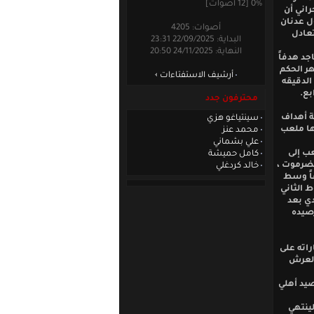
0% [12 أصوات]
راني أن
ل عدنان
أصوات: 4205
تعادل
البداية: 22/09/2025 23:31
النهاية: 24/11/2025 20:50
جد هدفاً
ر الحكم
أرشيف الاستفتاءات
الدقيقه
محترفون جدد
ة أهداف
سينتياغو هزي
ها ملعب
محمد عنز
علي بشماني
شعب إلى
كامل حميشة
حضرموت ،
خالد كردغلي
فاً وسط
 الثاني
عبيدي بعد
صيده
اته على
 لعرش
أول ليتجمد رصيد أهلي
 من زمن المباراة لينتهي