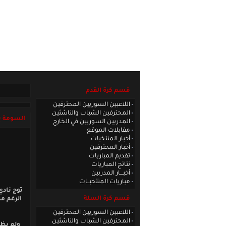
الصفحة الرئيسية
|
كادر الموقع
|
الاتصا
قسم كرة القدم
اللاعبين السوريين المحترفين
المحترفين الشباب والناشئين
السومة ي
المدربين السوريين في الخارج
مقابلات الموقع
أخبار المنتخبات
أخبار المحترفين
تقديم المباريات
نتائج المباريات
أخبـــار المدربين
مباريات المنتخبــات
توج نادي
قسم كرة السلة
الرغم م
اللاعبين السوريين المحترفين
المحترفين الشباب والناشئين
ولم يظه