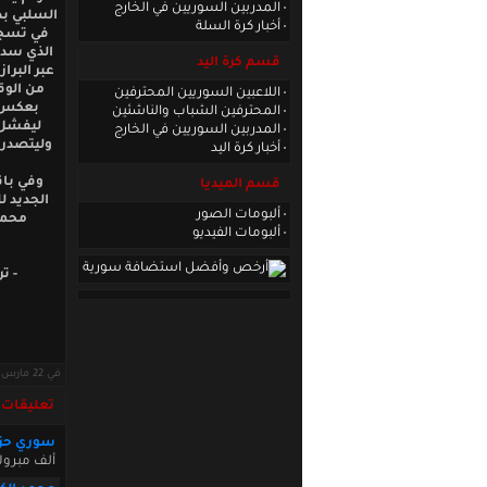
المدربين السوريين في الخارج
السلبي بد
أخبار كرة السلة
الذي سدد
قسم كرة اليد
من الوق
اللاعبين السوريين المحترفين
المحترفين الشباب والناشئين
ليفشل 
المدربين السوريين في الخارج
وليتصدر جدول ترتيب ال
أخبار كرة اليد
وفي باق
قسم الميديا
الجديد ل
ألبومات الصور
محمد 
ألبومات الفيديو
- ت
في 22 مارس 2013 · قراءات: 12178 ·
تعليقات
سوري حز
ألف مبروك