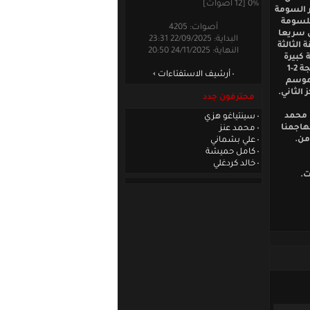
0% [12 أصوات]
ر السومة
ي وصلت للسومة
أصوات: 4205
ل سريعا
البداية: 22/09/2025 23:31
قيقة الثالثة
النهاية: 24/11/2025 20:50
 كبيرة
بعكس الزاوية التي اختارها الحارس على طالب ، لتنتهي بعدها المباراة بفوز الكويت بنتيجة 2-1
أرشيف الاستفتاءات
لموسم
محترفون جدد
 محمد
سينتياغو هزي
مهاجمنا
محمد عنز
من.
علي بشماني
كامل حميشة
خالد كردغلي
ت.