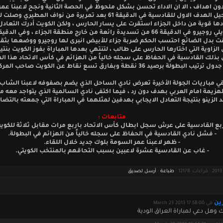
ون اهداف ، الا ان الاداء تحسن بشكل ملحوظ في الحصة الثانية ونجح لاعبنا عم
في تسجيل الهدف الاول للقادسية في الدقيقة 61 بعد تمريرة من نواف المطير
ها قوية من داخل الجزاء استقرت على يسار الحارس ، ولكن الكويت أدرك التعاد
عبر البرازيلي روجيرو في الدقيقة 66 من تسديدة رائعة من خارج منطقة الجزاء ، وفي الد
ت بدل الضائع احتسب الحكم ضربة جزاء للأبيض انبرى لها روجيرو ووضعها بثقة
بذلك القادسية في الحفاظ على سجله خالياً من الهزائم في كأس الاتحاد هذا ا
بطولة برصيد 36 نقطة وبفارق تسع نقاط عن الكويت صاحب المركز الثاني.
ي مباريات الجولة الأخيرة تعرض نادي الساحل الذي يضم بصفوفه لاعبنا الشاب
لهزيمة امام العربي بهدف دون رد ، فيما اكتفى نادي السالمية الذي يتواجد معه 
الزينو بنتيجة التعادل الايجابي بهدفين لمثلهما في المباراة التي جمعته بالتضا
متابعات :
ربع القادسية على عرش سجل ابطال كأس الاتحاد باربع مرات مقابل ثلاثة للكوي
- فشل نادي القادسية في الحفاظ على سجله خالياً من الهزائم في البطولة.
- ظهر لاعبنا عمر السومة بلوك جديد خلال اللقاء.
- غاب عن القادسية عشرة لاعبين بسبب التحاقهم بالمنتخب الكويتي.
طباعة
·
أرسل لصديق
ين
في March 23 2013 17:58:00
 وهل دعي لمباراة العراق الودية