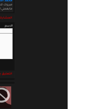
محمد الكب
مبروك لل
مابهمني ا
المشاركة
الاسم:
التعليق باست