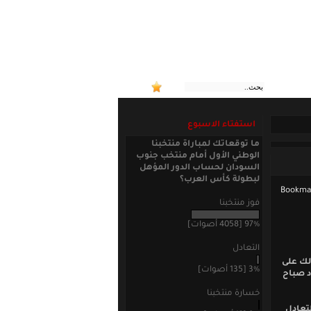
:: منتخب
استفتاء الاسبوع
ما توقعاتك لمباراة منتخبنا
الوطني الأول أمام منتخب جنوب
السودان لحساب الدور المؤهل
لبطولة كأس العرب؟
فوز منتخبنا
97% [4058 أصوات]
التعادل
ذلك على
3% [135 أصوات]
د صباح
خسارة منتخبنا
لتعادل