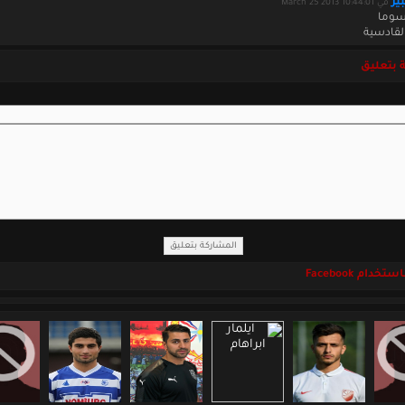
ير
في March 25 2013 10:44:01
سوما
لقادسية
 بتعليق
خدام Facebook