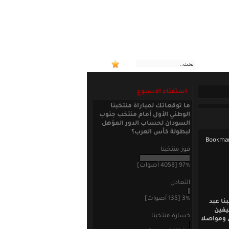
:: منتخبنا
استفتاء الاسبوع
ما توقعاتك لمباراة منتخبنا
الوطني الأول أمام منتخب جنوب
السودان لحساب الدور المؤهل
لبطولة كأس العرب؟
فوز منتخبنا
97% [4058 أصوات]
التعادل
3% [135 أصوات]
نا عبد
يفين
خسارة منتخبنا
 المركز الثامن ومواصلا