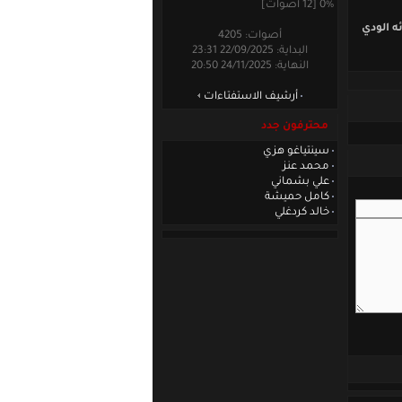
0% [12 أصوات]
ه الودي
أصوات: 4205
البداية: 22/09/2025 23:31
النهاية: 24/11/2025 20:50
أرشيف الاستفتاءات
محترفون جدد
سينتياغو هزي
محمد عنز
علي بشماني
كامل حميشة
خالد كردغلي