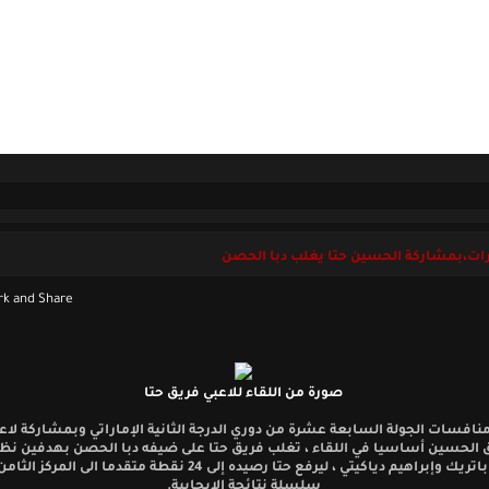
ل بنا
السبت 08 أغسطس 2026
رات،بمشاركة الحسين حتا يغلب دبا الحصن
صورة من اللقاء للاعبي فريق حتا
افسات الجولة السابعة عشرة من دوري الدرجة الثانية الإماراتي وبمشاركة لاعب
ق الحسين أساسيا في اللقاء ، تغلب فريق حتا على ضيفه دبا الحصن بهدفين نظ
سجلهما باتريك وإبراهيم دياكيتي ، ليرفع حتا رصيده إلى 24 نقطة متقدما الى
سلسلة نتائجة الايجابية.