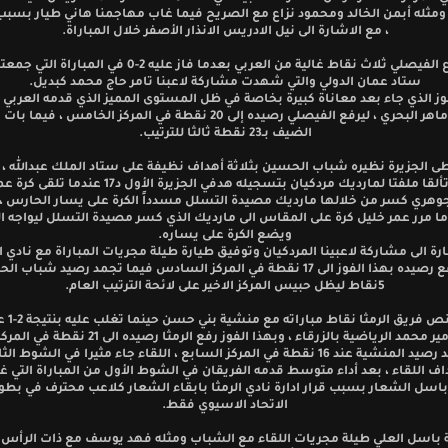
 ومثله أبمن الخالد ومحمود نزاع مع الصريح فيما غاب مهاجمنا هاني طيار بسبب
، مع الاشارة الى نيل الادريس الانذار الأصفر خلال المباراة.
هذا وانتزع الفيصلي ثلاث نقاط غالية من العربي بعدما فاز عليه 2-0 في 
ستاد عمان الدولي والتي شهدت مشاركة لاعبنا تامر حاج محمد كبديل.
وز الذي جاء بعد معاناة كبيرة بخاصة في ظل المستوى المميز الذي قدمه العربي ب
مدربنا ماهر البحري ، ليرفع الفيصلي رصيده إلى 20 نقطة في المركز الخامس ، في
الضيف بـ23 نقطة ثالثا للترتيب.
ى الجزيرة نظيره شباب الحسين بثلاثة أهداف نظيفة على ستاد الملك عبدالله ، ا
شهدت تألقا ملفتا لمارديك مردكيان بتسجيله هدفي الجزيرة الأول د
وهري كسر من خلالها مارديك مصيدة التسلل مسدداً الكرة على يسار الحارس ، 
عندما مرر عمر خليل كرة على المقاس الى مارديك الذي كسر مصيدة التسلل ليواجه 
ويضع الكرة على يساره.
رة الى مشاركة لاعبينا المردكيان وتوفيق طيارة طيلة مجريات المباراة مع نادي ال
الجزيرة رفع رصيده بهذا الفوز الى 17 نقطة في المركز السادس فيما تجمد رصيد شبا
5نقاط ليظل حبيس المركز الاخير على لائحة الترتيب العام.
هذا و اقتنص ف
مدينة الأمير محمد الرياضية بالزرقاء ، وبهذا الفوز رفع الرمثا رصي
فيما تجمد رصيد المنشية عند 16 نقطة في المركز السابع ، اللقاء جاء مثيرا في الشوط 
 اللقاء ، بعد أداء متوسط قدمه الفريقان في الشوط الأول من المباراة التي غ
باسل الشعار بسبب قرار ادارة نادي الرمثا بابقاء الشعار كلاعب محترف في بط
الاتحاد الاسيوي فقط.
باسل العلي طيلة مجريات اللقاء مع الشباب ومثله فهد يوسف مع ذات الرأس 