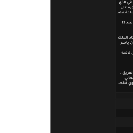
ني الذي
زه على
ى صناعة فهد
شباب الأردن وبهذا الفوز رفع رصيده إلى 30 نقطة ، في حين بقي رصيد ذات راس متوقفا عند 13
اد الملك
ن ياسر
ي على لائحة
فريق ،
حالي.
يوي فقط.