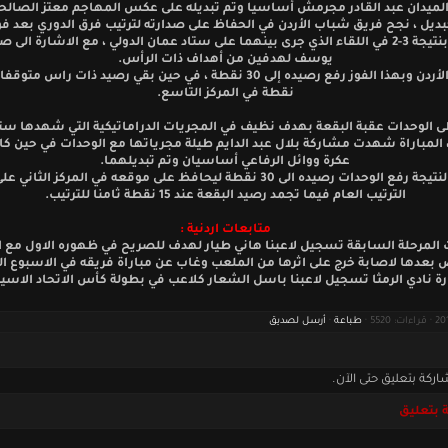
ميدان عبد القادر مجرمش أساسيا وتم تبديله على عكس المهاجم معتز الصالحا
يل ، نجح فريق شباب الأردن في الحفاظ على صدارته لترتيب فرق الدوري بعد فو
ذات راس بنتيجة 3-2 في اللقاء الذي جرى بينهما على ستاد عمان الدولي ، مع الاشارة ال
يوسف لهدفين من أهداف ذات الرأس.
نقطة في المركز التاسع.
ى الوحدات عقبة البقعة بهدف نظيف في المجريات الدراماتيكية التي شهدها ست
، المباراة شهدت مشاركة بلال عبد الدايم طيلة مجرياتها مع الوحدات في حين كا
عكرة ووائل الرفاعي أساسيان وتم تبديلهما.
وبهذه النتيجة رفع الوحدات رصيده الى 30 نقطة ليحافظ على موقعه في المركز الثان
الترتيب العام فيما تجمد رصيد البقعة عند 15 نقطة ثامنا للترتيب.
متابعات اردنية :
لمرحلة السابقة تسجيل لاعبنا هاني طيار لهدف للصريح في ظهوره الاول مع ال
بعدها لاصابة خرج على اثرها من الملعب وغاب عن مباراة فريقه في الاسبوع ال
ارة نادي الرمثا تسجيل لاعبنا باسل الشعار كلاعب في بطولة كأس الاتحاد الاس
طباعة
·
أرسل لصديق
اركة بتعليق حتى الآن.
 بتعليق