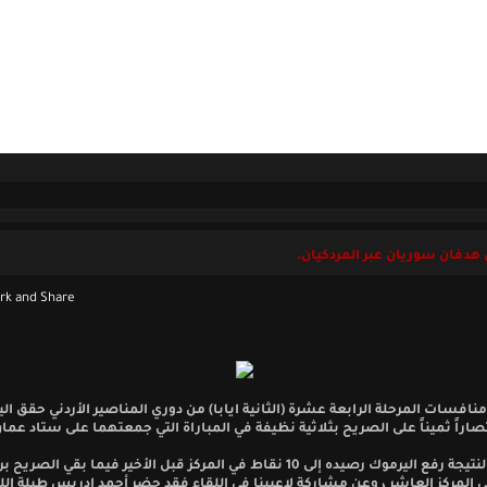
ل بنا
الجمعة 07 أغسطس 2026
 هدفان سوريان عبر المردكيان.
افسات المرحلة الرابعة عشرة (الثانية ايابا) من دوري المناصير الأردني حقق ال
صاراً ثميناً على الصريح بثلاثية نظيفة في المباراة التي جمعتهما على ستاد عمان
 المركز العاشر ، وعن مشاركة لاعبينا في اللقاء فقد حضر أحمد ادريس طيلة الل