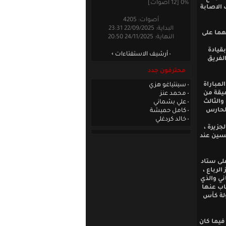
0% [12 أصوات]
 الاصابة
أصوات: 4205
البداية: 22/09/2025 23:31
المباراة التي جمعتهما على
النهاية: 24/11/2025 20:50
قيادة
أرشيف الاستفتاءات
ما بات الفريق
محترفون جدد
لمباراة
سينتياغو هزي
17 عندما تلقى كرة عميقة من
محمد عنز
والثالث
علي بشماني
الحارس
كامل حميشة
خالد كردغلي
جزيرة ،
ب الحسين عند
ريق الرمثا نقاط مباراته مع منشية بني حسن حينما تغلب عليه بنتيجة 2-1 على ستاد
ده الى 21 نقطة في المركز الرباع ،
الثاني والذي
اب عنها
ولة كأس
فيما كان