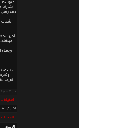
متوسط ال
شارك كبد
أخيرا تخط
عبدالله 
- شهدت ا
وتعرض 
- قررت اد
في 23 يناير 2013 · قراءات: 5520 ·
تعليقات
لم يتم المش
المشاركة
الاسم: