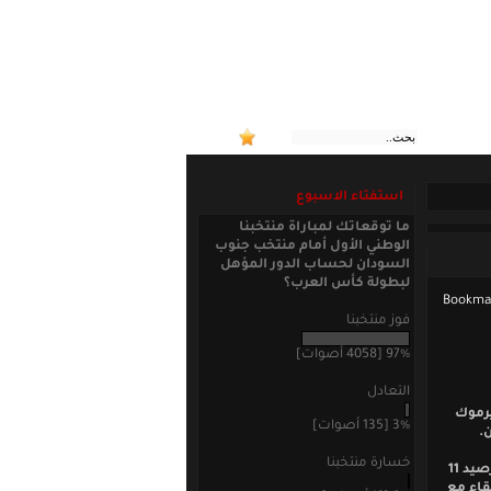
:: منتخبنا
استفتاء الاسبوع
ما توقعاتك لمباراة منتخبنا
الوطني الأول أمام منتخب جنوب
السودان لحساب الدور المؤهل
لبطولة كأس العرب؟
فوز منتخبنا
97% [4058 أصوات]
التعادل
يرموك
3% [135 أصوات]
.
خسارة منتخبنا
وبهذه النتيجة رفع اليرموك رصيده إلى 10 نقاط في المركز قبل الأخير فيما بقي الصريح برصيد 11
قاء مع