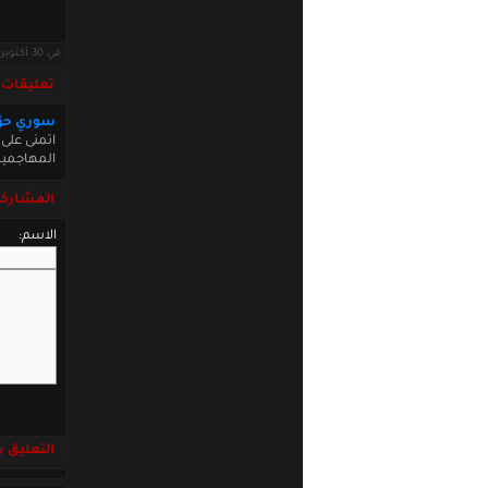
في 30 أكتوبر 2012 · قراءات: 4880 ·
تعليقات
سوري حز
اتمنى على
المهاجمين
المشاركة
الاسم:
التعليق باست