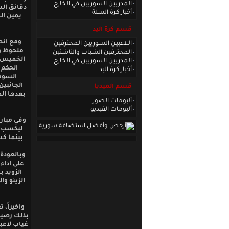
المدربين السوريين في الخارج
دقائق الش
أخبار كرة السلة
يمين ال
قسم كرة اليد
ومع انط
اللاعبين السوريين المحترفين
المحترفين الشباب والناشئين
الخميس ا
المدربين السوريين في الخارج
أخبار كرة اليد
السومة
قسم الميديا
ألبومات الصور
ألبومات الفيديو
وفي مبارا
ليكسب ا
بينما ك
وبالعودة
على اداء
الزويد ب
الزينو وا
واخيراً،
بذلك رصيد
غياب لاعب