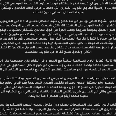
وط الاول دون اي فرصة تذكر باستثناء فرصة محترف القادسية المويهبي التي لع
حارس و راسية مهاجم الكويت الكندري التي اخطأت مرمى نواف الخالدي ، لينتهي
بنتيجة التعادل السلبي بدون اهداف.
لاق الشوط الثاني وبالتزامن مع هطول كثيف للمطر تحسن اداء لاعبي الفريقي
ملحوظ وتبادلوا اضاعة الفرص حتى الدقيقة 68 والتي شهدت الهدف الاول للكويت ع
لذي انطلق بهجمة سريعة ولعب الكرة من فوق الخالدي لتستقر بالشباك ، ليقو
الحكم بطرد محترف القادسية المويهبي بداعي التمثيل ، وبالدقيقة 71 دف
 في محاولة لتعزيز الناحية الهجومية ليتواصل بعدها مسلسل اضاعة الفرص من
الجانبين ، وشهدت الدقيقة 89 طرد لاعب القادسية كيتا بعد تدخله العنيف على الخمي
بعدها المباراة بهزيمة القادسية بهد
الثاني وبفارق سبع نقاط عن الكويت المتصدر.
ة ثانية، تعادل نادي السالمية سلبياً مع الجهراء في اللقاء الذي جمعهما على اس
لسالمية نقطة واحدة فقط لا تغني ولا تسمن من جوع اذ ظل السماوي في قاع ا
سب الجهراء نقطة هو الآخر ساهمت بتقليص الفارق مع كاظمة من النقاط الى ال
 لتفاصيل المباراة نجد اداء الفريقين لم يرتقي لمستوى الطموح وكانت العشوائي
 اللاعبين ولم يستغل لاعبو الجهراء النقص العددي للسالمية بعد قيام الحكم بط
الدقيقة الاخيرة من الشوط الاول ، بينما اعتمدت محاولات السالمية على ثنائي ا
لصيفي والتي لم تثمر عن شيء لتنتهي المباراة بالتعادل السالبي، مع الاشارة الى
لاعبنا محمد زينو في المباراة منذ بدايتها.
 تغلب نادي النصر على الصليبخات بهدف دون مقابل سجله اللاعب الكسندر غارسيا
 الفريق الى ست نقاط بالمركز السادس بجدول الترتيب ، ولابد هنا من الاشارة ا
نا الشاب ايهاب الحصني عن تشكيلة النصر بسبب عدم تسجيله بسجلات الفريق 