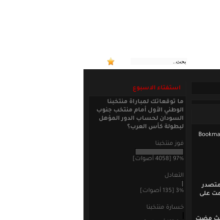
:: منتخب
استفتاء الاسبوع
ما توقعاتك لمباراة منتخبنا
الوطني الأول أمام منتخب جنوب
السودان لحساب الدور المؤهل
لبطولة كأس العرب؟
فوز منتخبنا
97% [4058 أصوات]
التعادل
لمتصدر
3% [135 أصوات]
مت على
خسارة منتخبنا
 حيث مضت