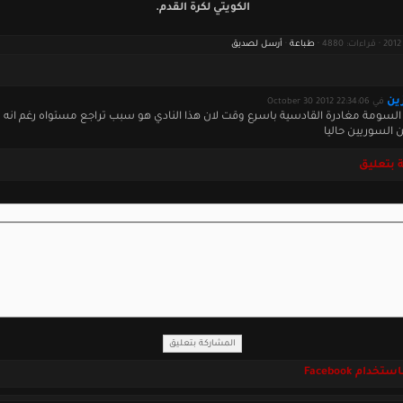
الكويتي لكرة القدم.
طباعة
·
أرسل لصديق
ين
في October 30 2012 22:34:06
 السومة مغادرة القادسية باسرع وقت لان هذا النادي هو سبب تراجع مستواه رغم انه م
 السوريين حاليا
 بتعليق
خدام Facebook