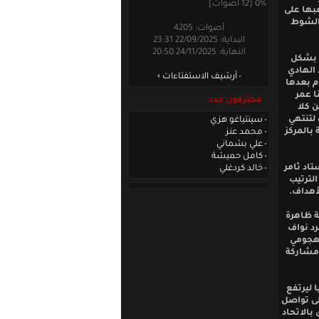
0% [12 أصوات]
بها على
 الشوط
أصوات: 4205
البداية: 22/09/2025 23:31
النهاية: 24/11/2025 20:50
ن بشكل
بر عبد الهادي
أرشيف الاستفتاءات
م بعدها
ع فلورين بلاعبنا عمر
محترفون جدد
 كلا
س ، لتنتهي
سينتياغو هزي
ف دون مقابل ليتجمد رصيد الفريق بذلك عن 12 نقطة بالمركز
محمد عنز
علي بشماني
كامل حميشة
تاد ثامر
خالد كردغلي
لترتيب
أهداف.
ة ظاهرة
رد نواف
لهجومي
 مشاركة
 ليرتفع
لى تواصل
بالاتحاد