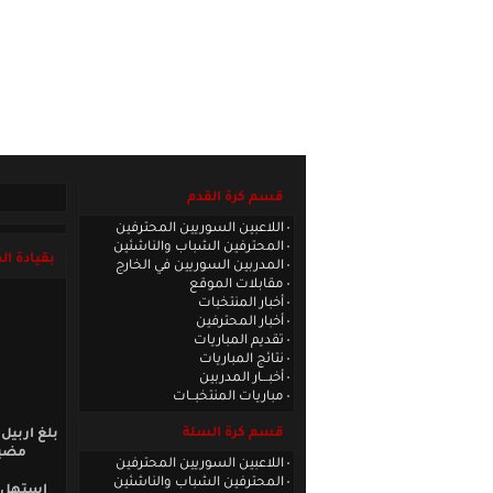
الصفحة الرئيسية
|
كادر الموقع
|
الاتصا
قسم كرة القدم
اللاعبين السوريين المحترفين
المحترفين الشباب والناشئين
بقيادة ال
المدربين السوريين في الخارج
مقابلات الموقع
أخبار المنتخبات
أخبار المحترفين
تقديم المباريات
نتائج المباريات
أخبـــار المدربين
مباريات المنتخبــات
قسم كرة السلة
بلغ اربيل
مضيفه
اللاعبين السوريين المحترفين
المحترفين الشباب والناشئين
استهل ص