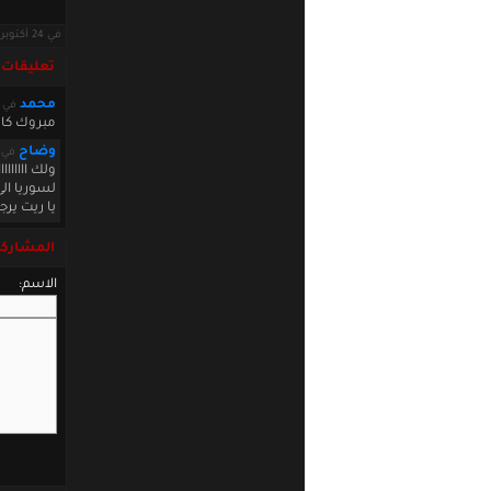
في 24 أكتوبر 2012 · قراءات: 5307 ·
تعليقات
محمد
في ctober 24 2012 06:26:00
مبروك كابت
وضاح
في ober 24 2012 17:26:36
ولك ااااااا
لسوريا الى 
يا ريت ير
المشاركة
الاسم: