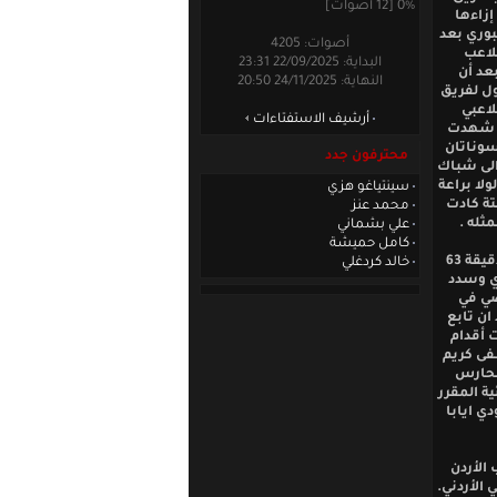
0% [12 أصوات]
إزاءها
بوري بعد
أصوات: 4205
لحارس التايلندي ، ليعود صباح في الدقيقة 16 ويتلاعب
البداية: 22/09/2025 23:31
عد أن
النهاية: 24/11/2025 20:50
ول لفريق
لاعبي
أرشيف الاستفتاءات
ى شهدت
 سوناتان
محترفون جدد
الى شباك
لا براعة
سينتياغو هزي
اغتة كادت
محمد عنز
ثله .
علي بشماني
كامل حميشة
وفي شوط المباراة الثاني لم يبد أيّ من الفريقين رغبة في زيارة شباك الثاني حتى حانت الدقيقة 63
خالد كردغلي
دي وسدد
ضي في
 ان تابع
 أقدام
ة 82 عمّق البديل مصطفى كريم
لحارس
ة المقرر
ي ايابا
 الأردن