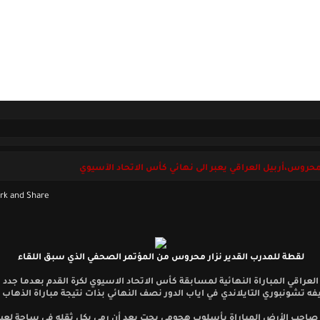
ل بنا
الجمعة 07 أغسطس 2026
محروس،أربيل العراقي يعبر الى نهائي كأس الاتحاد الآسيوي
لقطة للمدرب القدير نزار محروس من المؤتمر الصحفي الذي سبق اللقاء
 العراقي المباراة النهائية لمسابقة كأس الاتحاد الاسيوي لكرة القدم بعدما جدد 
 تشونبوري التايلاندي في اياب الدور نصف النهائي بذات نتيجة مباراة الذهاب 4-1.
احب الأرض المباراة بأسلوب هجومي بحت بعد أن رمى بكل ثقله في ساحة لع