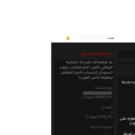
:: منتخبن
استفتاء الاسبوع
ما توقعاتك لمباراة منتخبنا
الوطني الأول أمام منتخب جنوب
السودان لحساب الدور المؤهل
لبطولة كأس العرب؟
فوز منتخبنا
97% [4058 أصوات]
التعادل
3% [135 أصوات]
فوزه على
خسارة منتخبنا
ب فريق