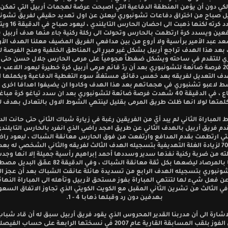
لكي دون أن يؤمن المنطقة الدفاعية التي اصبحت عرضة لهجمات أربيل التي تمكن 
يل صباح من اختراق دفاعات تشونبوري ليعلن عن اول تهديد حقيقي لفريق تشون
ان سدد كرته لكنها ذهبت الى احضان ا
فعين ويسدد كرة ارتطمت بالحارس وتحولت الى ركلة ركنية جاء منها هدف أربيل ب
 عبد الأمير برأسية ولا أروع من بين مدافعي الفريق المضيف معلنا الهدف الأ
، بعد هذا الهدف تراجع أربيل بشكل غير مبرر الى المناطق الخلفية ومنح الفرصة ل
ي للتقدم في ساحته ويشكل ضغطاً هجومياً على مرمى الحارس جلال حسن حت
الدقيقة 20 فرصة ضائعة لتشونبوري بعد أن ردّ قائم مرمى أربيل كرة خطيرة ليعود اللاعب
 التعديل لفريقه بعد خمس دقائق مستغلاً سوء التغطية الدفاعية ويكملها 
شط لاعبو تشنبوري في هجماتهم بعد هذا الهدف وكادوا ان يضيفوا اهدافا اخرى لو
خط الدفاع ، في الدقيقة 40 شهدت فرصة ضائعة لتشونبوري بعد ان سدد تياغو كرة مب
لمتها لولا انها ظلت طريق المرمى بقليل لينتهي الشوط الاول بالتعادل بهدف لم
دم فريق أربيل بالهدف الثاني عن طريق امجد راضي الذي انفرد بالحارس التايلن
التي ارتطمت بقدم المدافع وارتفعت من فوق الحارس معانقة الشباك ، ليعود را
الدقيقة 70 لزيادة الغلة التهديفية بتسجيله الهدف الثالث لفريقه والثاني الشخصي له بعد
ه من ضربة ركنية نفذها سدير وسددها أحمد إبراهيم رأسية جميلة إلا انها وجدت
راضي لها بالمرصاد ليضعها بكل ثقة معانقة الشباك ، وفي الدقيق
ونبوري بتسجيله الهدف الرابع من تسديدة هائلة عانقت الشباك بعد أن عجز ا
عن فعل شيء لها لتنتهي المباراة بفوز مستحق لأربيل وتأهله الى المباراة النهائي
ي الثالث من تشرين الثاني المقبل مع الكويت الكويتي الذي تجاوز الاتفاق السعود
بهدفين دون رد وقبلها ذهابا 4 - 1.
اشارة الى أن مدربنا القدير المحروس الذي يقود فريق أربيل سبق له أن قاد شباب
ب المسابقة القارية عام 2007 في نسختها الرابعة على حساب الفيصلي الأردني.