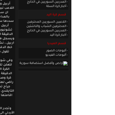
المدربين السوريين في الخارج
أربيل و
أخبار كرة السلة
اللاعب نب
قسم كرة اليد
بالمدا
سددها سعد
اللاعبين السوريين المحترفين
أربيل 
المحترفين الشباب والناشئين
تشونبور
المدربين السوريين في الخارج
أخبار كرة اليد
ويسجل هدف
اربيل ، ن
قسم الميديا
ألبومات الصور
تقول ك
ألبومات الفيديو
لتعلن تق
الكرة 
كرة وصلت
جراح تش
التايلندي 
اقامتها ف
وتجدر ال
الأردني الى الفوز بلق