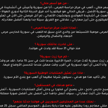
- من هو أسمر ملكي؟
 ملكي ، ألعب في مركز حراسة المرمى ، أنا من سورية وأعيش في أنشخيدة في ه
 سورية الأصل ، فريقي الحالي هو فيكتوريا أحد فرق الدرجة الثانية لدوري الهواة 
لعبت في أشخيدة الهولندي وبولشوت الألماني ، لم أنل فرصتي حتى الآن في تمثي
لفيكتوري حتى أبرز مهاراتي ، علاقتي مع الفريق سيئة جدا ولهذا أفضل مغادرته.
- لماذا اخترت مركز حراسة المرمى ؟
لمرمى موهبة اكتسبتها من والدي الذي سبق له اللعب في سورية كحارس مرمى 
الجهاد والنضال والرميلان.
- متى غادرت عائلتك سورية ؟
منذ حوالي 21 سنة لقد ولدت في هولندا.
- كم مرة زرت سورية؟
دعني أفكر ، زرت سورية ثلاث مرات ، المرة الأخيرة عندما كنت في س
وأنا أتمنى أن أعود لسورية في أقرب وقت ممكن عندما تتحسن الأوضاع فيها.
- ماذا عن تمثيل المنتخبات الوطنية السورية؟
بكل تأكيد هذا هو هدفي ، سيكون شرفا عظيما أن ألعب مع بلدي الأم سوريا.
-
ماهو هدفك في المستقبل؟
صبح حارس ناجح ، حتى يصبح أبي فخورا بي وحتى أمثل المنتخبات السورية ، أتمنى 
رصة حتى أثبت مهاراتي ، سوف أعمل جاهدا حتى أحصل على أفضل صورة ممكنة.
- نملك عددا من المحترفين السوريين في هولندا حدثنا عنهم؟