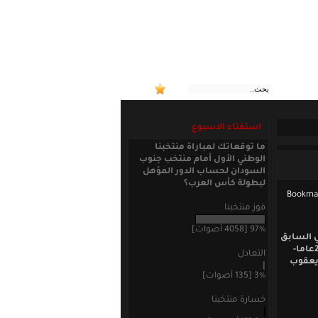
:: منتخبن
استفتاء الاسبوع
ما توقعاتك لمباراة منتخبنا
الوطني الأول أمام منتخب جنوب
السودان لحساب الدور المؤهل
لبطولة كأس العرب؟
فوز منتخبنا
97% [4058 أصوات]
ي السابق
العديد من اللاعبين في المركز المختلفة ، لكننا اليوم نقدم الحارس الشاب أسمر ملكي -21عاما-
التعادل
 يعقوب
3% [135 أصوات]
خسارة منتخبنا