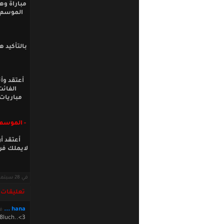
الموسم ي
و
بالتأكيد ه
أعتقد وأ
مباريات 
- الموسم 
أعتقد أ
لايملك فر
في 28 سبتمبر 2012 · قراءات: 8185 ·
تعليقات
hana ...
في 2:46:26
8luch..<3