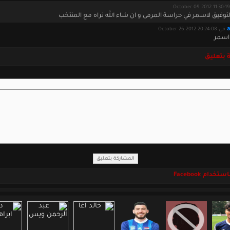
لتوفيق لاسمر في حراسة المرمى و ان شاء الله نراه مع المنتخب
في October 26 2012 20:24:08
اسمر
 بتعليق
خدام Facebook