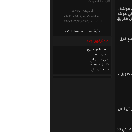
0% [12 أصوات]
ولندا ،
أصوات: 4205
في هولندا
البداية: 22/09/2025 23:31
ل الفريق
النهاية: 24/11/2025 20:50
أرشيف الاستفتاءات
مع فرق
محترفون جدد
سينتياغو هزي
محمد عنز
علي بشماني
كامل حميشة
خالد كردغلي
ن 15 عاما ، لقد مر وقت طويل ،
أن أنال
سنحاريب ملكي مهاجم رودا يطلقون عليه هنا دبابة دمشق ، الموسم الماضي سجل 25 هدفا في 33