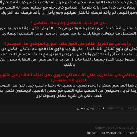
مباراة وهو رقم جيد جدا ، هذا الموسم سجل هدفين من 5 لقاءات ، نينوس كور
شارك في كل المباريات تقريبا ، المدافع كابي جلو مع فيلليم سبق له اللعب مع
هيراكليس لم يأخد فرصته فانتقل لفيلليم وهو يأمل أن يأخذ فرصته مع الفريق.
- من هو ناديك المفضل وحارسك المفضل ؟
و تفينتي أنشخيدة الذي يعمل فيه والدي في كادر الفريق الأول ، وأنا فخور بوالدي
المفضل هو نيكولاي ميهايلوف حارس تفينتي وحارس مرمى المنتخب البلغاري.
-
برأيك من هو الفريق القادر على الفوز بلقب الدوري الهولندي هذا الموسم ؟
تمنى أن يتوج تفينتي أنشخيدة ، الفريق جيد وقوي هذا الموسم بشكل أفضل من
حققوا فيها الفوز جميعا ، لكننا مانزال في بداية الموسم ، في النهاية سنرى من
باللقب.
الماضي كان سنحاريب ملكي ثالث هدافي الدوري ، هل تعتقد أنه قادر على التتو
للدوري هذا الموسم ؟
ن هذا الموسم ستكون الأمور صعبة بالنسبة له ، حقا ه لاعب جيد ، لكن هذا الموس
يقا قويا ، وسيكون من الصعب عليه اللعب مع بعض اللاعبين لايملكون نفس م
اللعب ، لكن كل شيء ممكن وسوف نرى.
طباعة
·
أرسل لصديق
September 28 2012 2
bravooooo Asmar aloho mwaf