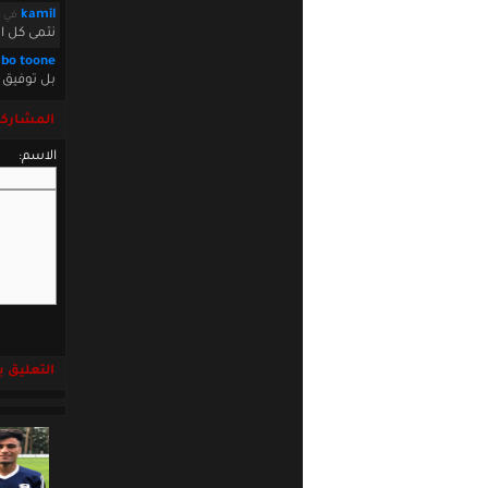
kamil
في October 09 2012 11:30:19
نتمى كل ا
abo toone
بل توفيق 
المشاركة
الاسم:
التعليق باست