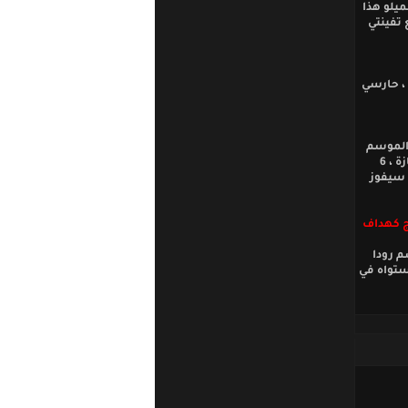
ية مهاجم ألميلو هذا
 تفينتي
 ، حارسي
 الموسم
الفائت ، بعد ذلك يأتي أيندهوفن وأياكس ، عروض الفريق مع بداية الموسم كانت ممتازة ، 6
 سيفوز
يج كهداف
م رودا
ستواه في