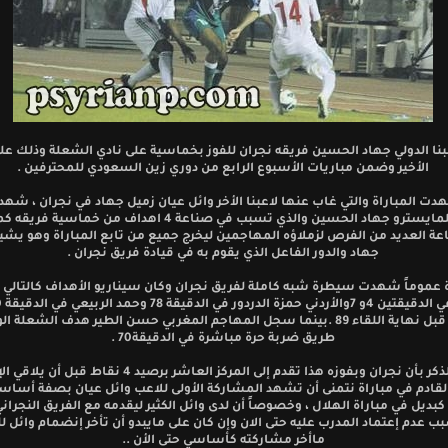
عبنا الدولي جهاد الحسين فريقه نجران للفوز بخماسية على نادي الشعلة وذلك ع
الأخير وضمن مباريات الأسبوع الرابع من دوري زين السعودي للمحترفين .
ت المباراة والتي غاب عنها لاعبنا الأخر وائل عيان زميل جهاد في نجران ، شهد
واضحا للمايسترو جهاد الحسين والذي تسبب في صناعة 4 اهداف من خما
ة العديد من الفرص لزملاؤه المهاجمين ليخرج جميع من تابع المباراة وهو يشيد
جهاد والدور الفاعل الذي يقوم به في قيادة فريق نجران .
ة عموماً شهدت سيطرة شبه كاملة لفريق نجران وكان سيناريو الأهداف كالتالي 
الصقور قبل نهاية اللقاء 89 .بينما سجل المهاجم المغربي حسن الطير هدف الشعلة 
طريق ضربة حرة مباشرة في الدقيقة70 .
الجدير بالذكر بأن نجران وبفوزه هذا تقدم إلى المركز العاشر برصيد 4 ن
لقادم في مباراة نتمنى أن تشهد المشاركة الأولى للاعب وائل عيان بصفة أساسي
بديل في مباراة الهلال ، وخصوصاً أن لدى وائل الكثير ليقدمه مع الفريق النجران
ب عدم إعتماد المدرب عليه حتى الان وإن كان على مايبدو أن تأخر إنضمام وائل ل
ماأخر مشاركته كأساسي حتى الأن ..