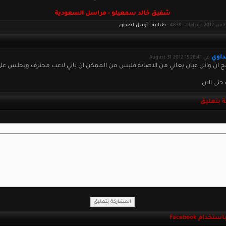
شفيق خالد سمعيلو - مراسل السعودية
طباعة
·
أرسل لصديق
داوي
في August 31 2012 15:28:41
 ان وائل عيان يعاني من الاصابة فليس من الممكن ان ياتي لاعب محترف ويجلس عل
حتى الان
 بتعليق
خدام Facebook