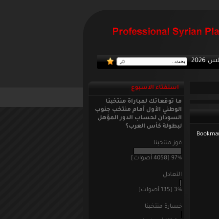
:: منتخ
استفتاء الاسبوع
ما توقعاتك لمباراة منتخبنا
الوطني الأول أمام منتخب جنوب
السودان لحساب الدور المؤهل
لبطولة كأس العرب؟
فوز منتخبنا
97% [4058 أصوات]
التعادل
3% [135 أصوات]
خسارة منتخبنا