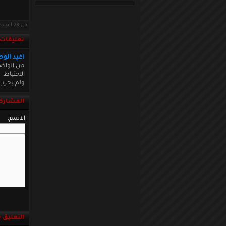
في 28 أغسطس 2012 · قراءات: 4839 ·
تعليقات
اغيد الوح
من الواضح
الاحتياط
ولم يجرب 
المشاركة
الاسم:
التعليق باست