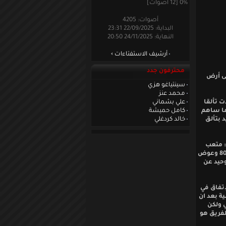
0% [12 أصوات]
أصوات: 4205
البداية: 22/09/2025 23:31
النهاية: 24/11/2025 20:50
أرشيف الاستفتاءات
محترفون جدد
لى أرض
سينتياغو هزي
محمد عنز
ت تألقا
علي بشماني
سية فريقه كما ساهم
كامل حميشة
 بتألق
خالد كردغلي
: متعب
النجراني في الدقيقتين 4و 7والأردني حمزة الدردور في الدقيقة 78 وحمد الربيعي في الدقيقة 80 وعوض
الوحيد عن
قاط قبل أن يلاقي الإتفاق في
ة بعد ان
ي ولكن
لفريق هو