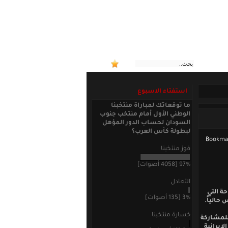
:: منتخب
استفتاء الاسبوع
ما توقعاتك لمباراة منتخبنا
الوطني الأول أمام منتخب جنوب
السودان لحساب الدور المؤهل
لبطولة كأس العرب؟
فوز منتخبنا
97% [4058 أصوات]
التعادل
حة التي
3% [135 أصوات]
حالياً.
خسارة منتخبنا
للمشاركة
إيرانية