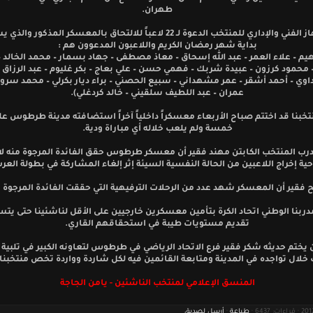
طهران.
ووجه الجهاز الفني والإداري للمنتخب الدعوة لـ 22 لاعباً للالتحاق بالمعسكر المذكو
بداية شهر رمضان الكريم واللاعبون المدعوون هم :
اهيم – علاء العمر – عبد الله إسحاق – معاذ مصطفى – جهاد بسمار – محمد الخالد – 
 محمود كرزون – عبيدة شربك – فهمي حسن – علي بعاج – بكر غليوم – عبد الرزاق 
وي – أحمد أشقر – عمر مشهداني – سبيع الحصني – براء ديار بكرلي – محمد سرور
عمران – عبد اللطيف سلقيني – خالد كردغلي).
تخبنا قد اختتم صباح الأربعاء معسكراً داخلياً آخراً استضافته مدينة طرطوس ع
خمسة ولم يلعب خلاله أي مباراة ودية.
درب المنتخب الكابتن مهند فقير أن معسكر طرطوس حقق الفائدة المرجوة منه ل
حية إخراج اللاعبين من الحالة النفسية السيئة إثر إلغاء المشاركة في بطولة العر
فقير أن المعسكر شهد عدد من الرحلات الترفيهية التي حققت الفائدة المرجوة م
ربنا الوطني اتحاد الكرة بتأمين معسكرين خارجيين على الأقل لناشئينا حتى يت
تقديم مستويات طيبة في استحقاقهم القاري.
 يختم حديثه شكر فقير فرع الاتحاد الرياضي في طرطوس لتعاونه الكبير في تلبية
خلال تواجده في المدينة ومتابعة القائمين فيه لكل شاردة وواردة تخص منتخبنا ا
المنسق الإعلامي لمنتخب الناشئين - يامن الجاجة
طباعة
·
أرسل لصديق