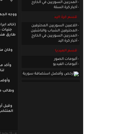
المدربين السوريين في الخارج
أخبار كرة السلة
قسم كرة اليد
(خالد ابر
اللاعبين السوريين المحترفين
جنيات –
المحترفين الشباب والناشئين
طارق هندا
المدربين السوريين في الخارج
أخبار كرة اليد
وكان من
قسم الميديا
ألبومات الصور
ألبومات الفيديو
وأكد م
لنا
وأوضح 
وطالب مد
وقبل أن
المنتخب 
في 13 يوليو 2012 · قراءات: 6437 ·