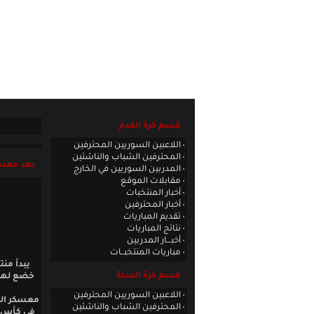
الصفحة الرئيسية
|
كادر الموقع
|
الاتصا
قسم كرة القدم
اللاعبين السوريين المحترفين
المحترفين الشباب والناشئين
بعد معسكر
المدربين السوريين في الخارج
مقابلات الموقع
أخبار المنتخبات
أخبار المحترفين
تقديم المباريات
نتائج المباريات
أخبـــار المدربين
مباريات المنتخبــات
يبدأ منت
قسم كرة السلة
خضع لها 
اللاعبين السوريين المحترفين
معسكر المن
المحترفين الشباب والناشئين
في كأس آ