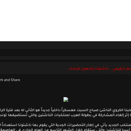
ل بنا
الجمعة 07 أغسطس 2026
 ترفيهي .. ناشئونا يتابعون الإعداد.
خبنا الكروي الناشئ صباح السبت معسكراً داخلياً جديداً هو الثاني له بعد فترة الرا
إثر إلغاء المشاركة في بطولة العرب لمنتخبات الناشئين والتي تستضيفها تونس 
تخب الجديد يأتي في إطار التحضيرات الجدية التي يقوم بها ناشئونا استعداداً 
سيا للناشئين والتي ستقام خلال الشهر التاسع من العام الجاري في العاصمة ال