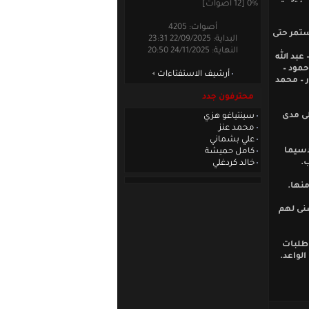
0% [12 أصوات]
أصوات: 4205
ر والذي يستمر حتى
البداية: 22/09/2025 23:31
النهاية: 24/11/2025 20:50
عبد الله
حمود –
أرشيف الاستفتاءات
 – محمد
محترفون جدد
لى مدى
سينتياغو هزي
محمد عنز
علي بشماني
اسيما
كامل حميشة
ب.
خالد كردغلي
نها.
سنى لهم
 طلبات
لواعد.