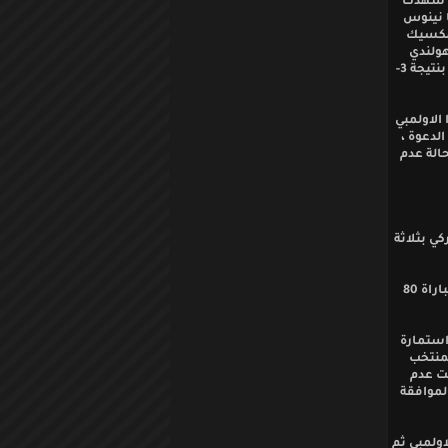
اة شهدت
يت بالدقيقة 66 ، وعاد بعدها نينوس
ا بالمكسيك
 الهولندي
بفرنسا شارك الكورية اساسياً وخرج في الدقيقة 59 مع العلم ان اللقاء انتهى بفوز هولندا بنتيجة 3-
ً مع منتخب هولندا الاولمبي
لدعوة ،
حالة عدم
كي بثلاثة
• مدة الشوط الواحد بدورة تولون الدولية الودية هي 40 دقيقة فقط، بحيث يصبح طول المباراة 80
 استمارة
لمنتخب
بت عدم
لموافقة
اولمبي ثم