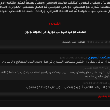
مغرب) ، سفيان فيغولي (منتخب فرنسا الاولمبي وفضل بعدها تمثيل منتخبه الام ال
هندة (شارك مع المنتخب الاولمبي الفرنسي ثم انضم للمنتخب المغربي) ، اسام
ل منتخب شباب هولندا ثم اتم الاتحاد العراقي اجراءات انضمامه للمنتخب العراق
الفيديو :
الهدف الوحيد لنينوس كورية في بطولة تولون.
طباعة
·
أرسل لصديق
منتخب السوري
في June 03 2012 23:42:55
أنو أي عاقل يمكن أن ينضم للمنتخب السوري في ظل وجود اتحاد المصالح والرشاوى
June 04 2012
ي بشوف شو صار بشنكو وسنحاريب وقت اجو ولعبو لمنتخب بلدن وكيف عاملن الاتحاا
يقول مابدي هالجيه
June 04 2012 12
طو اخبار هادا اللاعب لأنو بدو يفضل سوريا على هولندا مو معقول
 بتعليق