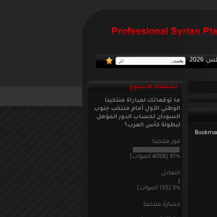
:: منتخبنا 
استفتاء الاسبوع
ما توقعاتك لمباراة منتخبنا
الوطني الأول أمام منتخب جنوب
السودان لحساب الدور المؤهل
لبطولة كأس العرب؟
فوز منتخبنا
97% [4058 أصوات]
التعادل
3% [135 أصوات]
خسارة منتخبنا