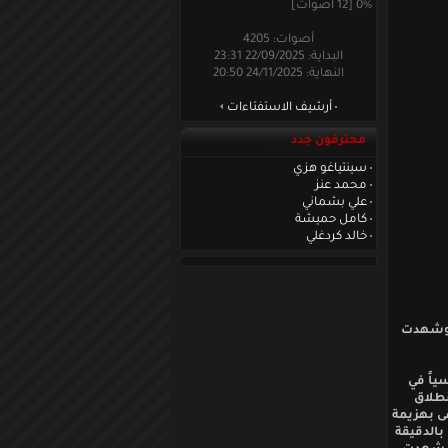
0% [12 أصوات]
أصوات: 4205
البداية: 22/09/2025 23:31
النهاية: 24/11/2025 20:50
أرشيف الاستفتاءات
محترفون جدد
سينتياغو هزي
محمد عنز
علي بشماني
كامل حميشة
خالد كردغلي
ا وشهدت
ياً في
بفوز هولندا 3-0 وخرج مع انطلاق
هى بهزيمة
ج بالدقيقة