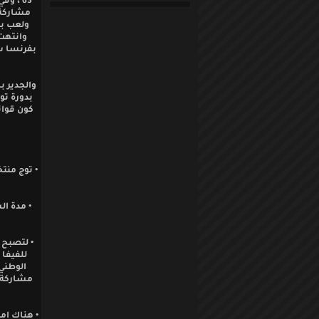
63 ، 
بدورة تو
كون قوان
• توج منت
• لتصبح 
للفيفا 
الوطني 
مشاركة ا
• هناك امث