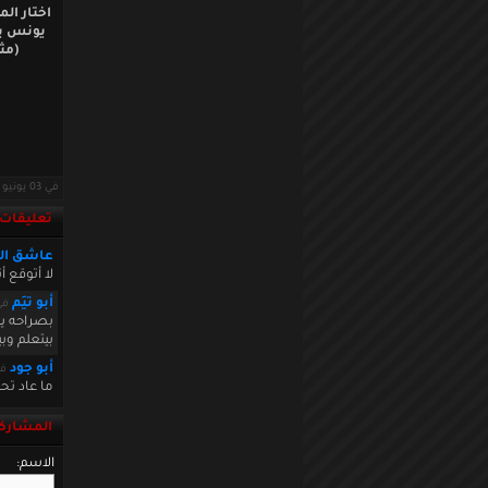
اختار ال
يونس بل
(مث
في 03 يونيو 2012 · قراءات: 10860 ·
تعليقات
عاشق ال
لا أتوقع 
أبو تيَم
في  09:57:46
بصراحه يل
بيتعلم وب
أبو جود
في :08:08
ما عاد تح
المشاركة
الاسم: