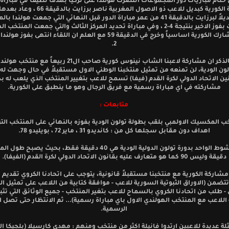
وفي ختام مباريات دور المجموعات انتصرت هولندا على تركيا بهدف نظيف في مبار
مشاركة الكورية كبديل للاعب ذو الاصول المغربية ناصر برزا
ولعب بديلاً لبرزايت بالدقيقة 41 من عمر مباراة الدور قبل النهائي التي جمعت هولند
وانتهت بفوز الاخير بنتيجة 4-2 ، وفي مباراة تحديد المركز الثالث والتي جمعت المنتخب
2.
والجدير بالذكر ان مشاركة لاعبنا الشاب نينوس كورية صاحب ال21 ربيعا
لون الودية، لن تمنعه من تمثيل منتخبنا الوطني الاول مستقبلاً في حال وجهت له ا
ين الاتحاد الدولي لكرة القدم (فيفا) تسمح للاعب بتغيير المنتخب الذي يلعب له ب
مشاركته في اي مباراة رسمية مع فريق الرجال وهو ما ينطبق على الكورية.
متابعات :
خب المكسيك الاولمبي بلقب بطولة تولون الودية بفوزه بالنهائي على المنتخب التر
اهداف دون مقابل سجلها كل من : كانديدو 31 ، ماير 72 ، بويليدو 78.
دقيقة وليس 90 كما هو متعارف عليه بقانون الاتحاد الدولي لكرة القدم (الفيفا).
مشاركة الكورية مع منتخبنا مستقبلاً قانونية، يتوجب على اتحادنا الكروي تقديم
تتضمن (الاوراق الثبوتية السورية للاعب - موافقة كتابية من اللاعب على تمثيل ا
- طلب من اتحادنا الكروي بالسماح للاعب بتغير المنتخب - جميع الوثائق التي تث
للاعب مع المنتخب الهولندي الاول باي مباراة رسمية)... ثم الانتظار حتى تصل ا
الرسمية.
لة عديدة للاعبين ارتدوا فانيلة اكثر من منتخب ومنهم : مهدي كارسيلا (بلجيكا ال