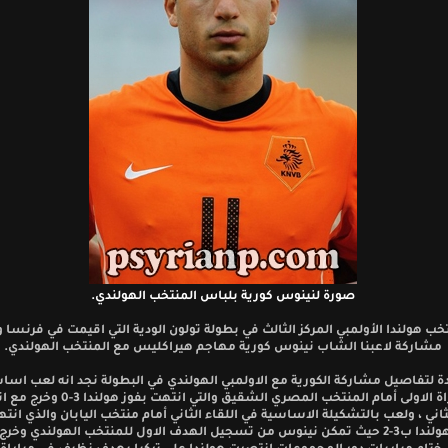
صورة لنينوس كورية بلباس المنتخب الهولندي.
خب هولندا الأولمبي المركز الثالث في بطولة تولون الودية التي اقيمت في فرنس
مشاركة لاعبنا الشاب نينوس كورية مهاجم هيراكليس مع المنتخب الهولندي.
ة لتفاصيل مشاركة الكورية مع الاولمبي الهولندي في البطولة نجد انه لعب اساس
المباراة الاولى أمام المنتخب المصري الشقيق والتي انتهت 
اني ، ولعب بالتشكيلة الاساسية في اللقاء الثاني أمام منتخب اليابان والذي انت
مفاجئة لهولندا ب3-2 حيث تمكن نينوس من تسجيل الهدف الاول للمنتخب الهولندي وخر