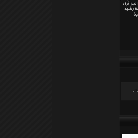
جزائر) ،
ة رشيد
ي).
اد