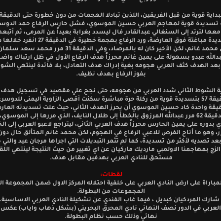
سديدة قوية لمهاجم العربي حسين الموسوي، فشل حارس الرفاع حمد الدوس
معها لترتد إلى السنغالي عبدالقادر فال ليسدد بغرابة بعيداً عن المرمى، ثم أتبع
نايف بتسديدة مباغتة فوق العارضة، ورد الرفاع بهجمة خطير
بالحارس محمد غانم، لكن الأخير كان له بالمرصاد، وفي الدقيقة 31 مر
دالله عبدو بسهولة على يمين غانم محرزاً هدف الرفاع الأول في ظل ارتباك واض
بعد الهدف كثف العربي هجومه بغية إدراك هدف التعادل، بلا فائدة لينتهي الشو
بفوز الرفاع بهدف نظيف.
ة الشوط الثاني شدد العربي من هجومه، حتى نجح علي مقصيد في تسجيل هدف ا
في الدقيقة 57 بتسديدة قوية من ركلة حرة مباشرة سكنت أقصى الزاوية اليمنى للدوسر
يقة واحدة كاد حسين الموسوي أن يحرز الهدف الثاني، حيث علت تسديدته العار
، وفي الدقيقة 62 مرر عبدالله المرزوق بالخطأ إلى طلال النايف، الذي مررها إلى الموسو
بدوره على يمين الحارس محرزاً هدف العربي الثاني، ليتراجع لاعبو العربي إلى ا
، وهو ما أتاح الفرص للاعبي الرفاع في الهجوم، لكن محمد غانم المتألق حال دون 
د تصديه لأكثر من تسديدة، كما لم تثمر التبديلات التي اجراها مرجان عيد والتي 
زج بمهاجمنا الاولمبي مارديك ماركيان عن اي تغيير من حيث النتيجة لينتهي اللقا
مستحق للنادي العربي بهدفين مقابل هدف.
لقطات:
مباراة على ارض النادي العربي على خلفية احتلاله المركز الاول ضمن المجموعة الا
المجموعات من البطولة.
 شارك المردكيان كبديل ، فيما غاب الفندي عن تشكيلة النادي العربي الاساسية.
العربي في الدور نصف النهائي نادي المحرق البحريني (بشكل ذهاب واياب) عكس ا
نهائي وذلك حسب نظام البطولة.