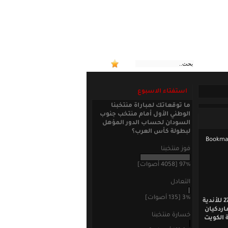
استفتاء الاسبوع
ما توقعاتك لمباراة منتخبنا
الوطني الأول أمام منتخب جنوب
السودان لحساب الدور المؤهل
لبطولة كأس العرب؟
فوز منتخبنا
97% [4058 أصوات]
التعادل
3% [135 أصوات]
تأهل نادي العربي الكويتي الذي يلعب له مدافعنا زين الفندي للمربع الذهبي لبطولة خليجي 27 للأندية
اردكيان
خسارة منتخبنا
 الكويت