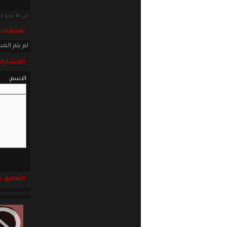
في 16 مايو 2012 · قراءات: 5639 ·
تعليقات
لم يتم المش
المشاركة
الاسم:
التعليق باست