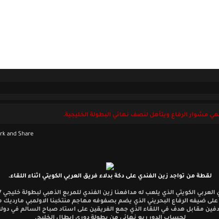
ل بنا
الجمعة 08 أغسطس 2026
هي مشوار الرفاع ويتأهل لنصف نهائي البطولة الخليجية.
لقطة من تواجد زين الفندي على دكة بدلاء فريق العربي الكويتي اثناء اللقاء.
ه على ضيفه الرفاع البحريني الذي يضم بصفوفه مهاجم منتخبنا الاولمبي مارديك م
فين مقابل هدف في اللقاء الذي جمع الفريقين على استاد صباح السالم في دولة
لحساب الدور ربع نهائي من بطولة دوري ابطال الخليج.