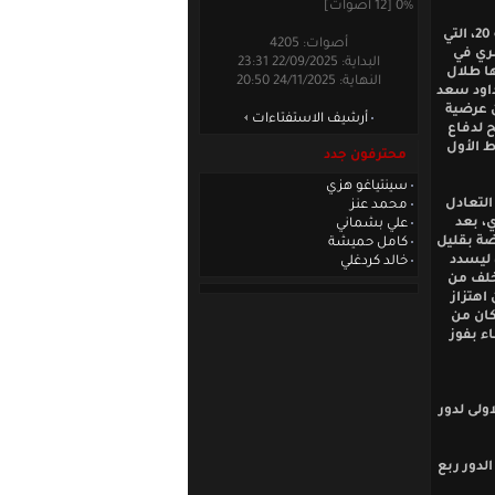
0% [12 أصوات]
وجاءت البداية قوية من قبل الفريقين، اللذين تبادلا الهجمات من دون خطورة حتى الدقيقة 20، التي
أصوات: 4205
ري في
البداية: 22/09/2025 23:31
ها طلال
النهاية: 24/11/2025 20:50
ة في الدقيقة 27 انفرد خلالها داود سعد
ر محمد سعد سلمان عرضية
أرشيف الاستفتاءات
ح لدفاع
ط الأول
محترفون جدد
سينتياغو هزي
لتعادل
محمد عنز
ي، بعد
علي بشماني
ضة بقليل
كامل حميشة
ي، ليسدد
خالد كردغلي
لخلف من
اهتزاز
كان من
ء بفوز
ولى لدور
لدور ربع