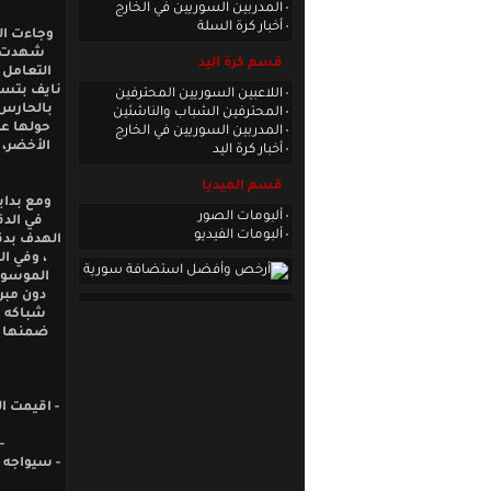
المدربين السوريين في الخارج
أخبار كرة السلة
شهدت ت
قسم كرة اليد
التعامل 
اللاعبين السوريين المحترفين
المحترفين الشباب والناشئين
حولها عب
المدربين السوريين في الخارج
الأخضر، 
أخبار كرة اليد
قسم الميديا
ومع بداي
ألبومات الصور
ألبومات الفيديو
الهدف بدق
الموسوي 
دون مبرر
شباكه بع
ضمنها ال
- اقيمت ال
-
- سيواجه 