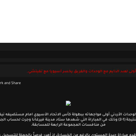
ل بنا
الجمعة 07 أغسطس 2026
ولى لعبد الدايم مع الوحدات والفريق يخسر آسيويا مع نفيتشي.
وحدات الأردني أولى مواجهاته ببطولة كأس الاتحاد الآسيوي امام مستضيفه ني
الاوزبكي بنتيجة (1-2) وذلك في المباراة التي شهدها ستاد مدينة فيرغانا وجرت لحساب الج
من منافسات المجموعة الرابعة للمسابقة.
قدم مباراة جيدة المستوى بالرغم من الخسارة، إذ أهدر فرصاً بالجملة للتسجيل ع