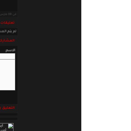
في 08 مارس 2012 · قراءات: 6030 ·
تعليقات
لم يتم المش
المشاركة
الاسم:
التعليق باست