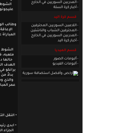
المدربين السوريين في الخارج
الشوطين
أخبار كرة السلة
عليجونوف
قسم كرة اليد
وطالب الو
اللاعبين السوريين المحترفين
الإعاقة
المحترفين الشباب والناشئين
المباراة 
المدربين السوريين في الخارج
أخبار كرة اليد
الشوط ال
قسم الميديا
ملعبه، ف
ألبومات الصور
حالها د
ألبومات الفيديو
الهدف الث
بدلاً من
والذي وض
عمر المبا
• النقل ال
• ابدى رئ
الجزاء ا