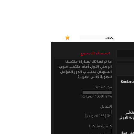
استفتاء الاسبوع
ما توقعاتك لمباراة منتخبنا
الوطني الأول أمام منتخب جنوب
السودان لحساب الدور المؤهل
لبطولة كأس العرب؟
فوز منتخبنا
97% [4058 أصوات]
التعادل
فتشي
3% [135 أصوات]
ولة الاولى
خسارة منتخبنا
لى مدار