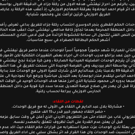
، بالرغم من احراز نيفتشي هدفه الاول من ركلة جزاء في الدقيقة الاولى بواسط
 اثر قيام احمد ابوحلاوة بعرقلة المهاجم الاوزبكي، إذ أعقب هذه الركلة رد عارض
الفريق الاوزبكي كرتين لرأفت علي ومحمود شلباية.
حدات الحكم القطري بنجر الدوسري احتساب ركلة جزاء للفريق بداعي تعرض رأفت
 داخل المنطقة المحرمة بعدما تجاوز كافة مدافعي نيفتشي حيث اعقب هذه الحال
عن النص الفني لتتحول الى ساحة للخشونة الزائدة من قبل لاعبي النادي المست
أشهر الحكم البطاقة الصفراء في سبع مناسبات.
ثاني للمباراة شهد حضوراً هجومياً آسراً للوحدات عندما حاصر فريق نيفتشي 
ي حين عمد برانكو مدرب الوحدات الى اجراء بعض التغييرات التكتكية لكن الأمور 
ون أن يترجم الوحدات افضليته الميدانية الصارخة ، ومن كرة مرتدة نجح نيفتشي في
اني بواسطة انفر بيردييف وهي الفرصة الوحيدة التي سنحت للفريق في هذا الشو
برانكو في الدقيقة 89 بلاعبنا بلال عبدالدايم الذي شارك للمرة الاولى مع الوحدات منذ بد
 احمد الياس ليتقدم منذر ابوعمارة بعد التبديل مباشرة ويرفع كرة نموذجية الى ع
بها بدوره الى محمود شلباية الذي احرز منها هدف الوحدات الوحيد في الوقت الم
راة قبل أن يهدر علي صلاح فرصة التعديل عندما سدد كرة قوية من داخل المنطقة
الحارس الاوزبكي ببراعة لحساب ركنية.
لقطات من اللقاء:
• مشاركة بلال عبد الدايم في اللقاء هي الأولى له مع فريق الوحدات.
• حضر اللقاء جمهور كبير قدر ب15 الف متفرج
تلفزيوني غاب عن اللقاء حتى عن التلفزيون الأردني الذي أعلن في وقت سابق عزمه 
قبل أن يعلن عدم القدرة على البث لظروف تتعلق بالمصدر نفسه.
يس بعثة نادي الوحدات عزت حمزة استغرابه من قرارات حكم اللقاء حيث اكد عدم 
لتي احتسبت ضد الوحدات وان هذا القرار قد اثر بشكل سلبي على اداء الفريق واصفا