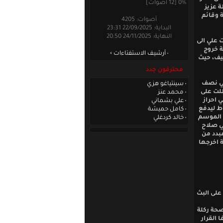
0% [12 أصوات]
ة عزيز
ة وقائم
أصوات: 4205
البداية: 22/09/2025 23:31
النهاية: 24/11/2025 20:50
 علي الى
ة خروج
أرشيف الاستفتاءات
ضيف، حيث
محترفون جدد
في نصف
سينتياغو هزي
ظلت على
محمد عنز
 احراز
علي بشماني
ط ليدفع
كامل حميشة
اية الموسم
خالد كردغلي
لي صلاح
بدد من
 اخرجها
على البث
صحة ركلة
 القرار