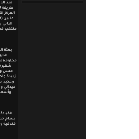
منذ الد
طريقة ل
المركز ا
الثاني 
منتخب قطر
بعثة ال
الدي
مخلوف(مسا
شقير (
حسن واب
زبيدة وأ
وعكيد خل
ميداني و
وأسعد 
القيادة
بسام حداد
فندقية وت