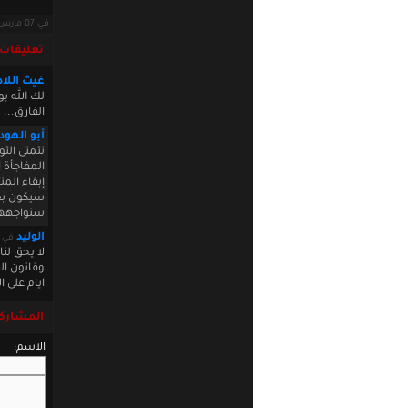
في 07 مارس 2012 · قراءات: 6958 ·
تعليقات
غيث اللاد
لك الله ي
الفارق...
أبو الهود
المفاجأة 
إبقاء الم
سيكون بعد
سنواجهها 
الوليد
في arch 08 2012 11:42:40
لا يحق لن
وقانون ال
ايام على ا
المشاركة
الاسم: