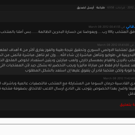
طباعة
·
أرسل لصديق
قاني
في March 08 2012 00:41:55
وفق المنتخب يااااا رب....ويعوضنا عن خسارة البحرين الظالمة......بس أملنا بالمنتخب
في March 08 2012 01:41:00
نتمنى التوفيق لمنتخبنا الاولمبي السوري وتحقيق نتيجة طيبة وال
البحرينية في طوكيو ونتأهل مباشرة إن شاء الله....وإن لم نتاهل مباشرة فأتمنى من اتحا
نتخب بالاردن والقيام بمعسكر خارجي ولعب مبارتين وديتين استعداد لخوض الملحق الذ
 عشرة أيام فقط من مباراة ماليزيا ويجب التحضير له بشكل جيد لأن الممتخبات التي
قوية ولكن منتخبنا قادر أن يتفوق عليها إن استعد بالشكل المطلوب
M
ادي القادسية حرمان السوما من المشاركة مع المنتخب فالتصفيات عالمية وباشراف ال
فيفا واضح بهذا الخصوص يتوجب على النادي ارسال اللاعب للالتحاق بصفوفة منتخبه قب
لاقل
 بتعليق