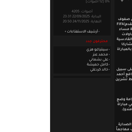
0% [12 أصوات]
أصوات: 4205
البداية: 22/09/2025 23:31
عن صفوف
النهاية: 24/11/2025 20:50
المنتخب بالمباراة القادمة لأن المباراة ليست في يوم رسمي من أيام الاتحاد الدولي لكرة القدم(FIFA
ة مساء
أرشيف الاستفتاءات
 محاولات
القادسية
محترفون جدد
شاركا
المباراة
سينتياغو هزي
محمد عنز
علي بشماني
كامل حميشة
على سبيل
خالد كردغلي
دافع أحمد
سط تشرين
رامة وضع
 مباراة
مندو).
الصدارة
 مهاجماً