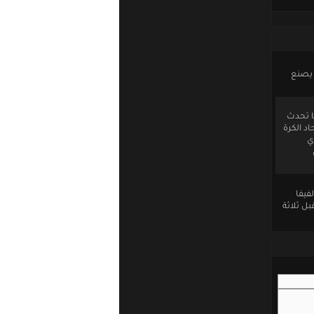
 يصنع
فوز بفارق أكثر من 4 أهداف لعلها تحدث
د الكرة
ي
فيفا
ل ثلاثة