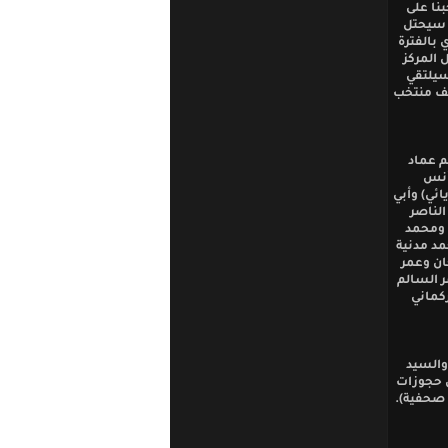
نا على
ه سيحتل
 بالفترة
تل المركز
سيلتقي
يف منتخب
م عماد
أنس
ئي) وأبي
لناصر
 ومحمد
د مدنية
ان وعمر
 السالم
كماني
 والسيد
ن حجوزات
 صحفية).