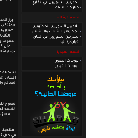
المدربين السوريين في الخارج
أخبار كرة السلة
قسم كرة اليد
أبرز الم
اللاعبين السوريين المحترفين
DAY)
المحترفين الشباب والناشئين
المدربين السوريين في الخارج
السوما ور
أخبار كرة اليد
على خو
بمباراة ا
قسم الميديا
ألبومات الصور
ألبومات الفيديو
تشكيلة م
الإعارة (
الصالح وا
نصوح نكد
نفسه تحت
ماليزي
منتخبنا 
في حال نج