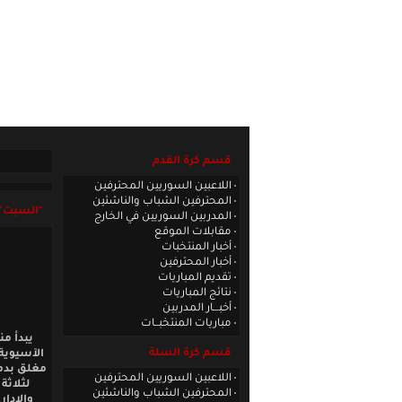
الصفحة الرئيسية
|
كادر الموقع
|
الاتصا
قسم كرة القدم
اللاعبين السوريين المحترفين
المحترفين الشباب والناشئين
"السبت" 
المدربين السوريين في الخارج
مقابلات الموقع
أخبار المنتخبات
أخبار المحترفين
تقديم المباريات
نتائج المباريات
أخبـــار المدربين
مباريات المنتخبــات
يبدأ من
قسم كرة السلة
مغلق بدمش
اللاعبين السوريين المحترفين
لثلاثة
المحترفين الشباب والناشئين
والإدار