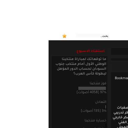
:: منتخبنا ا
استفتاء الاسبوع
ما توقعاتك لمباراة منتخبنا
الوطني الأول أمام منتخب جنوب
السودان لحساب الدور المؤهل
لبطولة كأس العرب؟
فوز منتخبنا
97% [4058 أصوات]
التعادل
تصفيات
3% [135 أصوات]
ولمبية الصيفية القادمة (لندن 2012) بمعسكر تدريبي
كر خارجي
خسارة منتخبنا
الفني
المحلي