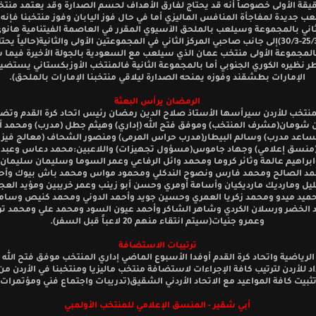
قيقة الأولى خصوصاً أنه قد يحتاج لفارق الأهداف لحسم الصدارة وقد يعتمد منتخب
عب جديدة لمفاجأة المنافس الماليزي أما في حال فوز اليابان وفوز منتخبنا فإن
لثاني بالمجموعة وسيلعب بالملحق الآسيوي المقرر في العاصمة الفيتنامية هانوي
مابين (25/3-30/3)إلى جانب صاحبي المركز الثاني في المجموعتين الأولى والثانية(حالياً يح
بالمجموعة الأولى منتخب عمان الذي سيلعب مع السعودية بالجولة الأخيرة فيما 
 نظيره الكوري الجنوبي أما بالمجموعة الثانية فالمنتخب الأوزبكستاني يستض
الإمارات بطشقند وفوزه يمنحه الصدارة ليلاقي منتخبنا الإمارات بالملحق).
الرمضان يرأس البعثة
منتخب للأردن سيرأسها الأستاذ صلاح الدين رمضان رئيس اتحاد كرة القدم وتض
ن شومان(مشرف المنتخب) وموفق فتح الله (إداري) وهيثم جطل (مدرب) ومحمد 
عد مدرب) وسالم البيطار(مدرب حراس المرمى) ومنصور الشحاف (معالج فيزيا
منسق إعلامي) وجهاد جاموس(مسؤول تجهيزات) واللاعبين:محمد دعاس وعبد ا
راهيم عالمة وثائر كروما ومحمد وائل الرفاعي وعمر السوما وسليمان سليمان
حمد الصالح ومحمد فارس ونصوح الندكلي ومحمود مواس ومحمد باش بيوك وأحم
يل ومارديك مارديكيان وأسامة أومري وحسن أبو زينب وعمر خريبين ومؤيد العج
حميد ميدو ومحمد زكريا العمري وحسين جويد وأحمد الدوني ومحمد كنيص وسامر
الخضر ورسلان الكردي وشاهر الشاكر وأحمد عيون السود ومحمد علي ومحمد تر
وعمرو جنيات(سيتم انتقاء منهم 20 لاعباً قبل السفر).
ترتيبات الاستضافة
 الرياضية واتحاد كرة القدم أوفدا الأسبوع الماضي إداري المنتخب موفق فتح الله
 للأردن لترتيب كافة الإجراءات لاستضافة منتخب ماليزيا ومنتخبنا في الأردن م
ثبيت كافة المواعيد مع الاتحاد الأردني الشقيق(تدريبات واجتماع فني ومؤتمرات
أبي شقير - المنسق الإعلامي للمنتخب الأولمبي