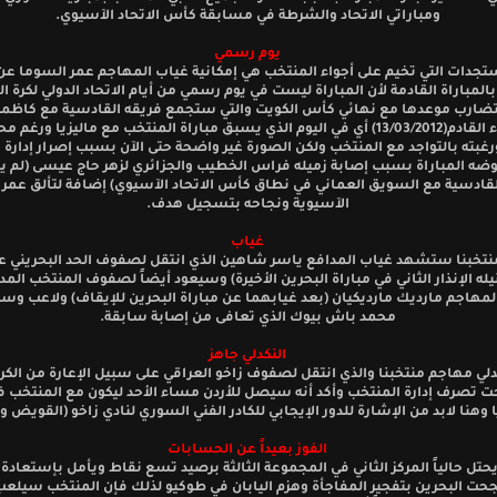
ومباراتي الاتحاد والشرطة في مسابقة كأس الاتحاد الآسيوي.
يوم رسمي
ستجدات التي تخيم على أجواء المنتخب هي إمكانية غياب المهاجم عمر السوما 
 ولتضارب موعدها مع نهائي كأس الكويت والتي ستجمع فريقه القادسية مع كاظم
الثلاثاء القادم(13/03/2012) أي في اليوم الذي يسبق مباراة المنتخب مع ماليزيا ورغم
غبته بالتواجد مع المنتخب ولكن الصورة غير واضحة حتى الآن بسبب إصرار إدارة 
ضه المباراة بسبب إصابة زميله فراس الخطيب والجزائري لزهر حاج عيسى (لم ي
لقادسية مع السويق العماني في نطاق كأس الاتحاد الآسيوي) إضافة لتألق عمر ب
الآسيوية ونجاحه بتسجيل هدف.
غياب
نتخبنا ستشهد غياب المدافع ياسر شاهين الذي انتقل لصفوف الحد البحريني 
لنيله الإنذار الثاني في مباراة البحرين الأخيرة) وسيعود أيضاً لصفوف المنتخب الم
لمهاجم مارديك مارديكيان (بعد غيابهما عن مباراة البحرين للإيقاف) ولاعب و
محمد باش بيوك الذي تعافى من إصابة سابقة.
النكدلي جاهز
لي مهاجم منتخبنا والذي انتقل لصفوف زاخو العراقي على سبيل الإعارة من الك
 تصرف إدارة المنتخب وأكد أنه سيصل للأردن مساء الأحد ليكون مع المنتخب في
ا وهنا لابد من الإشارة للدور الإيجابي للكادر الفني السوري لنادي زاخو (القويض و
الفوز بعيداً عن الحسابات
يحتل حالياً المركز الثاني في المجموعة الثالثة برصيد تسع نقاط ويأمل بإستعادة 
حت البحرين بتفجير المفاجأة وهزم اليابان في طوكيو لذلك فإن المنتخب سيلعب