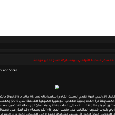
ل بنا
الجمعة 07 أغسطس 2026
معسكر منتخبنا الأولمبي...ومشاركة السوما غير مؤكدة.
تخبنا الأولمبي لكرة القدم السبت القادم استعداداته لمباراة ماليزيا (الأخيرة) بال
الآسيوية لمسابقة كرة القدم بدورة الألعاب الأ
ق ثم يتجه المنتخب الأحد إلى العاصمة الأردنية عمان لمواصلة التحضير بمعس
 أيام يتدرب خلالها المنتخب على ملعب المباراة (القويسمة) وقد تعذر على الجهاز 
ي التحضير مبكراً للمباراة بسبب مشاركة جميع لاعبي المنتخب بمباريات الدوري 