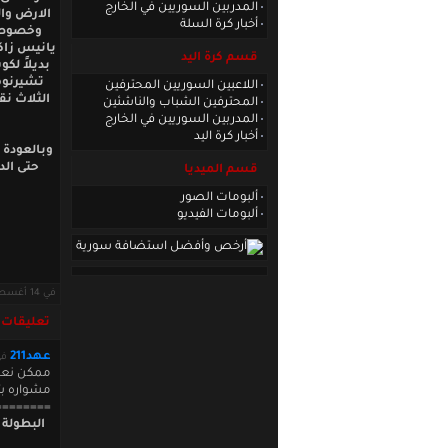
المدربين السوريين في الخارج
الارض وال
أخبار كرة السلة
يانيس زاكو
قسم كرة اليد
بديلاً لك
تشيرنوم
اللاعبين السوريين المحترفين
الثلاث نق
المحترفين الشباب والناشئين
المدربين السوريين في الخارج
أخبار كرة اليد
وبالعودة 
قسم الميديا
ألبومات الصور
ألبومات الفيديو
في 14 أغسطس 2011 · قراءات: 5757 ·
تعليقات
عهد211
في  19:19:49
ممكن نعرف
مشواره بث
========
البطولة