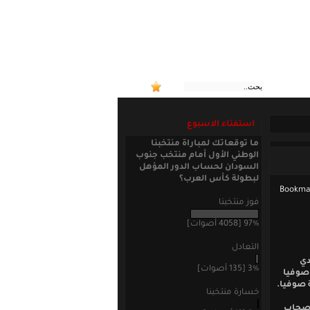
:: منتخب
استفتاء الاسبوع
ما توقعاتك لمباراة منتخبنا
الوطني الأول أمام منتخب جنوب
السودان لحساب الدور المؤهل
لبطولة كأس العرب؟
فوز منتخبنا
97% [4058 أصوات]
التعادل
د 2011/2012 خسر نادي
3% [135 أصوات]
صوفيا
 صوفيا.
خسارة منتخبنا
اصحاب