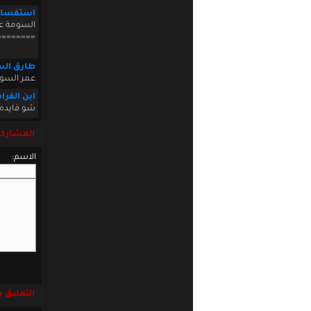
استفسار
السومة عم
========
طارق الس
عمر السو
ابن الفرا
شو فايده 
المشاركة
الاسم:
التعليق باست