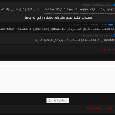
في August 14 2011 23:03:03
ر ليش ما شارك بمباراة القادسية امام كاظمة مصاب شي !!!بالتوفيق لكيكي واجتهد اكث
=======================================
المدرب فضل عدم اشراكه باللقاء رغم انه جاهز.
عوديه
في August 15 2011 03:33:11
مه صعب يلعب بالفريق اساسي في بدر المطوع وحمد العنزي والمشعان اضافه احم
ت
في August 15 2011 08:38:51
هالاخبار ازا ماعم يستدعو ولالاعب من يلي عم تعرضو اخبارهن
 بتعليق
خدام Facebook