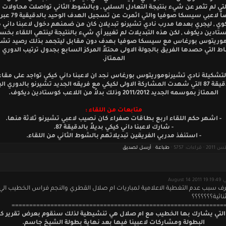
تي لم تثمر عن شيء بنتيجة التعادل السلبي , وبالشوط الثاني تواصلت محاولات ا
وخصوصاً لاعبي سيسكا صوفيا والت
ي , ليجري بعدها مدرب نادي تشيرنو تبديلان كان من ضمنهم دخول لاعبنا داني ك
وستادين ديكوف , لكن هذه التبديلات لم تغيير أي شيء بالنتيجة لينتهي اللقاء بخس
وريتوس بورغاس مع سيسكا صوفيا بهدف دون مقابل ليتجمد بذلك رصيد تشي
اط التي حصدها الفريق بالجولة الاولى محتلاً المركز السابع بجدول ترتيب الدوري 
الممتاز.
لتشكيلة نادي تشيرنوموريتوس بورغاس نجد ان لاعبنا داني كيكي تواجد على مقاعد
حتى الدقيقة 87 التي شهدت المشاركة الاولى لكيكي مع فريقه الجديد تشيرنو بالدوري ا
الممتاز بموسمه الجديد 2011/2012 وذلك بدلاً من اللاعب كوستادين ديكوف.
متابعات من اللقاء :
- اشهر حكم اللقاء اربع بطاقات صفراء كان نصيب لاعبي تشيرنو ثلاثة منها.
- شارك لاعبنا داني كيكي بديلاً بالدقيقة 87.
- استنفذ مدربي الفريقين تبديلاتهم بالشوط الثاني من اللقاء.
طباعة
·
أرسل لصديق
August 14 2011
 سبب عدم التغطية الاعلامية لمباريات ام صلال القطري والنجم فراس الخطيب الي 
نائية؟؟؟؟؟؟؟
============================================================
 التي يشارك بها الخطيب مع ام صلال هي تنشيطية لذلك سنقوم بعرض تقرير ك
البطولة ومشاركات لاعبينا فيها بعد نهاية بطولة الشيخ جاسم.