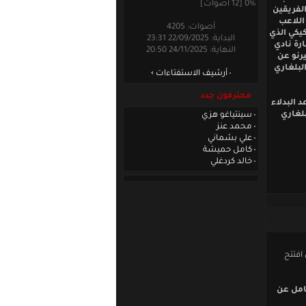
0% [12 أصوات]
لفريقين
ي اثمرت عن تسجيل الهدف الوحيد بالدقيقية 79 عبر اللاعب
أصوات: 4205
يكي الذي
البداية: 22/09/2025 23:31
ارة نادي
النهاية: 24/11/2025 20:50
رنو عن
البلغاري
أرشيف الاستفتاءات
محترفون جدد
 البدلاء
لبلغاري
سينتياغو هزي
محمد عنز
علي بشماني
كامل حميشة
خالد كردغلي
افتتح
امل عن