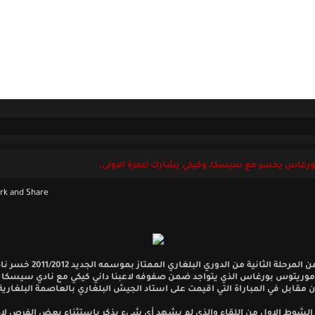
ل بنا
الخميس 06 أغسطس 2026
ورغاس يخسر مع سيسكا, وكيكي يشارك للمرة الاولى.
ضمن المرحلة الثانية من الدوري البلغاري الممتاز بموسمه الجدي
وريتوس بورغاس الذي يتواجد ضمن صفوفه لاعبنا داني كيكي مع نادي سيسكا 
مقابل في المباراة التي اقيمت على استاد الجيش البلغاري بالعاصمة البلغارية
الشوط الاول من اللقاء والذي لم يشهد أي شيء يذكر باستثناء بعض الفرص ل