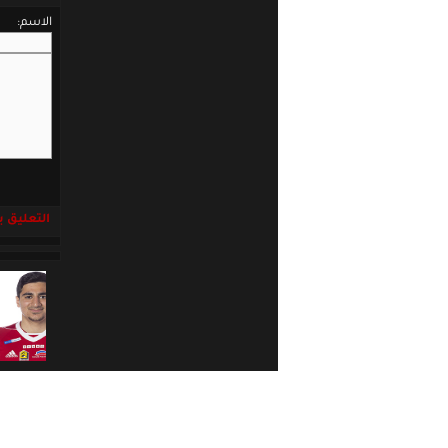
الاسم:
التعليق باست