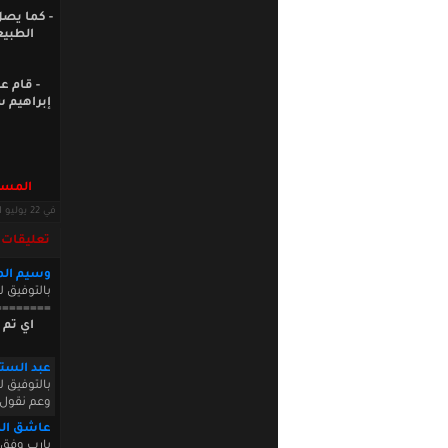
- كما يصل
الطبيع
- قام ع
إبراهيم س
المسؤو
في 22 يوليو 2011 · قراءات: 8664 ·
تعليقات
وسيم الم
بالتوفيق ل
========
عبد الست
بالتوفيق ل
وعم نقول 
عاشق ال
يارب وفق 