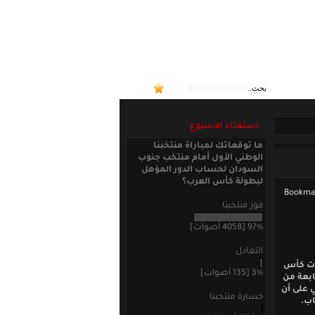
:: منتخبنا الوطني
استفتاء الاسبوع
ما توقعاتك لمباراة منتخبنا
الوطني الأول أمام منتخب جنوب
السودان لحساب الدور المؤهل
لبطولة كأس العرب؟
فوز منتخبنا
97% [4058 أصوات]
التعادل
يات كأس
3% [135 أصوات]
لسابعة من
 على أن
خسارة منتخبنا
اب.