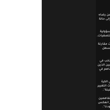
عن رضاه
لى حالة
سؤولية
لتصفيات.
 مقارنة
لسهل
تخب في
ين الذين
ساهم في
الكرة
 التغيير
بلة".
تفاهمين
مر انعكس
دنا".