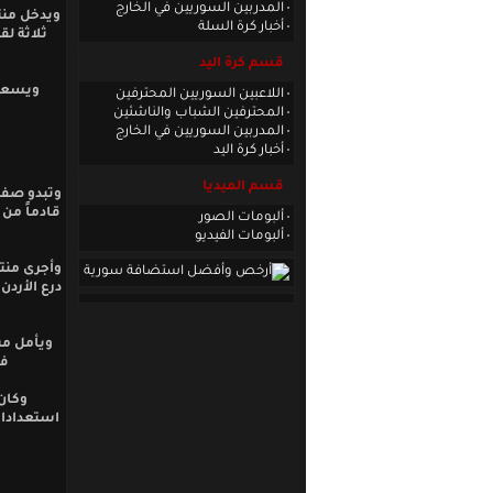
المدربين السوريين في الخارج
ويدخل منت
أخبار كرة السلة
قسم كرة اليد
ويسعى 
اللاعبين السوريين المحترفين
المحترفين الشباب والناشئين
المدربين السوريين في الخارج
أخبار كرة اليد
قسم الميديا
وتبدو صفو
قادماً من
ألبومات الصور
ألبومات الفيديو
وأجرى منتخ
درع الأردن
ففاز
وكان
استعدادات