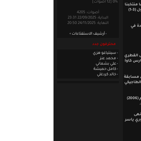
0% [12 أصوات]
 منتخبنا
ثلاثة لقاءات ودية فاز في اثنتين منها على العراق في أربيل (2-1) وعلى الأردن في اسطانبول (3-1)
أصوات: 4205
البداية: 22/09/2025 23:31
النهاية: 24/11/2025 20:50
دة في
أرشيف الاستفتاءات
محترفون جدد
سينتياغو هزي
 القطري
محمد عنز
ارس كاوا
علي بشماني
كامل حميشة
خالد كردغلي
من مسابقة
 الطاجيكي
ويأمل منتخبنا في تكرار التاريخ إذا سبق له أن التقى طاجيكستان في تصفيات كأس العالم (2006)
نهى
وري ياسر