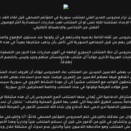
بتن نزار محروس المدير الفني لمنتخب سورية في المؤتمر الصحفي قبل لقاء الغد 
الإعداد لمنتخبنا لكنه تمنى لو أن المنتخب لعب مباريات استعدادية أكثر للوصول إ
أفضل من التجانس والإنضباط التكتيكي.
محروس عن ثقته التامة بلاعبيه وقدرتهم في أن يكونوا عند مستوى الطموح والم
 بهم من قبل الجماهير السورية التي تأمل بأن يذهب منتخبها بعيداً في هذه ا
محروس أن حظ المنتخب السوري أوقعه في أقوى مباريات هذا الدور من التصفيات
خبات العربية الأخرى مؤكداً أن منتخب طاجيكستان منظم وجيد وليس بالخصم ا
إطلاقاً.
ب بعض اللاعبين الجيدين عن المنتخب عاد المحروس ليؤكد أن ظروف إعداد المن
تي انقطع فيها معظم اللاعبين عن التمرين فرضت عليه عدم استدعاء بعض اللاعب
تحقون التواجد مع المنتخب مشيراً إلى أن عودة النشاط الكروي في سورية سي
منح هؤلاء الفرصة ليكونوا في عداد المنتخب وخاصة المحترفين خارج سورية .
شاكل الدفاعية التي يُعاني منها المنتخب ألمح المحروس إلى أن هذه مشكلة في 
امةً بسبب الطرق القديمة التي تلعب بها الفرق المحلية وأضاف:" نحاول أن نحدث
توى الذهنية لدى لاعبي خط الدفاع وإن شاء الله تتحسن الأمور في المرحلة المق
ل عن علاقته بالكردغلي ختم المحروس المؤتمر الصحفي قائلاً:"أنا والكردغلي م
 ونتشاور في كثير من الأمور حتى قبل أن نستلم المنتخب فنياً وإدارياً وهذا الأ
ً على المنتخب وهو مالاحظه اللاعبون جلياً والدليل عدم حدوث أي مشكلة خلال وجو