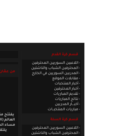
الصفحة الرئيسية
|
كادر الموقع
|
الاتصا
قسم كرة القدم
اللاعبين السوريين المحترفين
المحترفين الشباب والناشئين
من عمّان 
المدربين السوريين في الخارج
مقابلات الموقع
أخبار المنتخبات
أخبار المحترفين
تقديم المباريات
نتائج المباريات
أخبـــار المدربين
مباريات المنتخبــات
يفتتح من
قسم كرة السلة
مساء الس
اللاعبين السوريين المحترفين
يلتق
المحترفين الشباب والناشئين