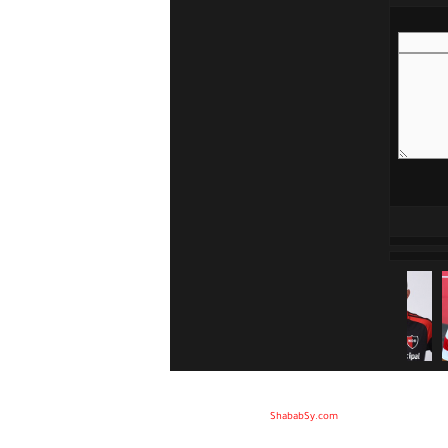
Developed by :
ShababSy.com