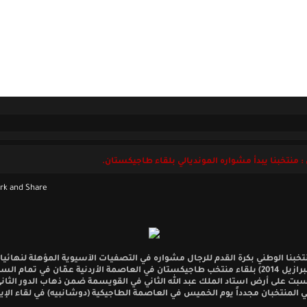
ل بنا
الخميس 06 أغسطس 2026
: منتخبنا يبدأ مشواره المونديالي بلقاء طاجيكستان.
تخبنا الوطني بكرة القدم للرجال مشواره في التصفيات الآسيوية المؤهلة لنهائ
العالم (البرازيل 2014) بلقاء منتخب طاجيكستان في العاصمة الأردنية عمّان في تمام ا
بت على أرض استاد الملك عبد الله الثاني في القويسمة ضمن ذهاب الدور الثاني
ي المنتخبان مجدداً يوم الخميس في العاصمة الطاجيكية (دوشانبيه) في لقاء الإي