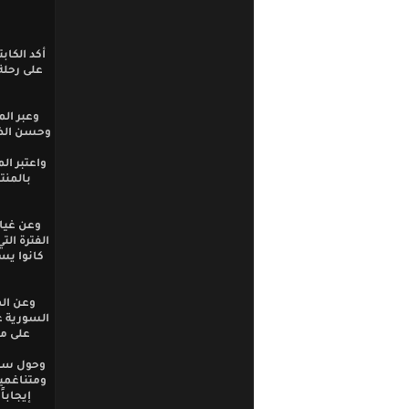
أكد الكا
على رحلة 
وعبر ال
وحسن الظن
واعتبر ال
بالمنت
وعن غيا
الفترة ال
كانوا يس
وعن الم
السورية ع
على مس
وحول سؤا
ومتناغمين
إيجابا