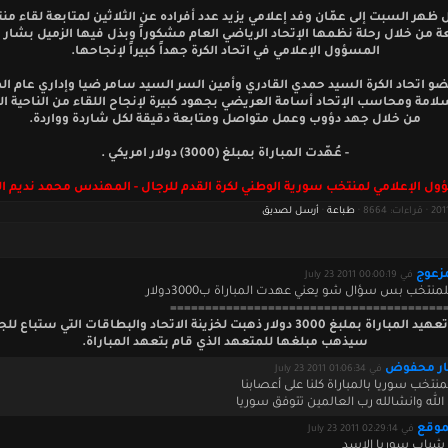
 ظهر السبت إلى عمّان وفد إعلامي يزيد عدد أفراده عن الثلاثين لمتابعة لقاء منت
ة من خلال رحلة نظمها الإتحاد الرياضي العام مشكوراً وبذل فيها الزميل بشار
المسؤول الإعلامي في اتحاد الكرة جهداً كبيراً لإنجاحها.
ضو اتحاد الكرة السيد حمدي القادري وأمين السر السيد سامر ضيا وإداري عام ا
لامة ومحاسب الإتحاد أسامة العريضي بجهود كبيرة لإنجاح اللقاء من الناحية ال
من خلال جهد دؤوب وعمل متواصل ومتابعة دقيقة لكل شاردة وواردة.
- عُهّدت المباراة بمبلغ (3000) دولار امريكي .
ل الإعلامي لمنتخب سورية الوطني لكرة القدم للرجال - المهندس محمد نديم ال
طباعة
·
أرسل لصديق
زعوج
في July 23 2011 00:00:19
لمنتخب بس سؤال شو يعني عهدت المباراة ب3000دولار
=======================================
اي تم تعهيد المباراة بملبغ 3000 دولار ذهبت لخزينة الاتحاد والبطاقات التي ستباع
سيذهب مبلغها للمتعهد الذي قام بتعهد المباراة.
ار محفوض
في July 23 2011 01:06:34
منتخب سوريا بالمباراة كلنا على أعصابنا
الله وانشالله رب العالمين تتوفق سوريا
موقع
في July 23 2011 02:29:14
شباب سوريا الاسد