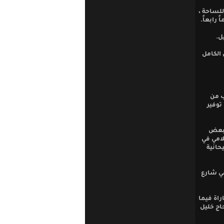
للساحة ،
ابعاً.
ل.
 الكامل
إياب من
توفير
ببعض
لامي في
حانية
في شارع
راة فيما
اج خليل