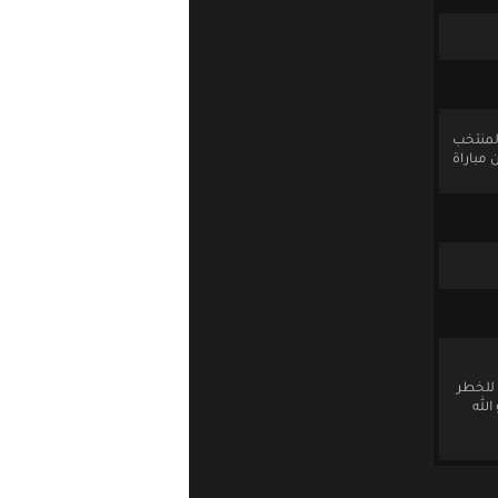
المنتخب
 مباراة
للخطر
الله