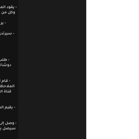
- يقود ال
وكل من ع
- ي
- سيرتدي
دوشانب
- قام 
الملاحظا
قناة ا
- يقيم ال
- وصل إلى
سيصل يوم 