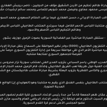
مباراة طاقم تحكيم من الأردن الشقيق مؤلف من الدوليين : ناصر درويش الغفاري 
يسى محمود عماوي وفيصل محمد شويعر للتماس ومحمد سالم ارشيدات حكماً ر
راقب المباراة الإيراني د.حسن الغفاري فيما يراقب الحكام السعودي محمد السوي
 منتخبنا اللباس الأحمر الكامل فيما سيرتدي المنتخب الطاجيكي اللباس الأبيض
وطاقم التجكيم اللباس الأصفر والأسود.
- ستنقل المباراة مباشرة عبر الفضائية السورية بصوت الزميل جوزيف بشور.
- طلب التلفزيون الطاجيكي (5000) دولار نظير الموافقة على السماح بنقل مباراة ال
يه مباشرة الأمر الذي لقي موافقة سريعة من إدارة التلفزيون السوري حرصاً على 
الفرصة للجمهور السوري لمتابعة منتخبه.
المدرب الوطني ياسر السباعي بتزويد المدير الفني لمنتخب سورية نزار محروس 
ت الفنية حول طريقة لعب الفريق الطاجيكي وكذلك قام الزميل محمد النجار الإع
لدوري والكاس القطرية بتزويد البعثة بشريط مباراة منتخب طاجيكستان مع الشي
القطري.
منتخب الطاجيكي بنفس الفندق الذي يقيم به منتخبنا وهو (الهوليداي إن) الواقع 
المدينة المنورة.
 عمّان ظهر الجمعة قادماً من جدة رئيس الإتحاد السوري لكرة القدم لحضور المبا
السبت الدكتور ماهر خياطة نائي رئيس الإتحاد الرياضي العام والسيد مازن الح
عضو المجلس الأعلى لدعم كرة القدم السورية.