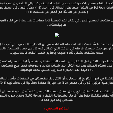
خبنا اللقاء بمعنويات مرتفعة بعد رحلة إعداد استمرت حوالي الشهرين لعب فيها
وتعادل في الثالثة مع عُمان في مسقط (1-1).
منتخبنا لحسم الأمور في لقاء الغد تحسباً لأية مفاجآت غير سارة في لقاء العو
طاجيكستان .
ف منتخبنا شبة مكتملة بانضمام المهاجم فراس الخطيب المحترف في أم صلال
 باريس حيث يعسكر فريقه في الوقت الذي تماثل فيه كل من جهاد الحسين والح
حسو للشفاء بشكل تام وأصبحا جاهزين للعب اللقاء كأساسيين.
بنا مرانه الأخير قبل اللقاء على ملعب الجامعة الأردنية نظراً لإقامة مباراة ض
 على استاد المللك عبد الله الثاني بين شباب الأردن واليرموك فيما منح المنتخب
50 دقيقة بعد المباراة للتدريب حسب نظام البطولة.
 عليه مرتين الأولى في حمص (2-1) في مباراة معادة والثانية في دوشانبيه (1-0).
 منتخب طاجيكستان الذي وصل عمّان مساء الخميس قادماً من الدوحة بعد ان أ
ه للقاء منتخبنا بفوز على فريق الشيحانية القطري (درجة ثانية) والذي يدربه الس
السباعي بهدفين لهدف.
المؤتمر الصحفي :