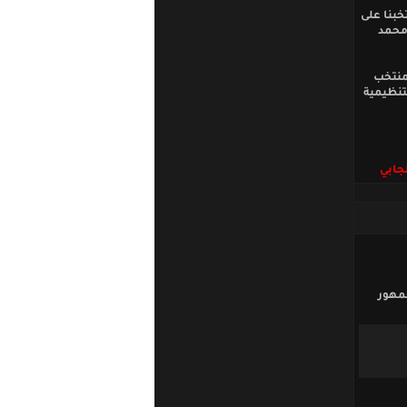
خبنا على
 محمد
لمنتخب
تنظيمية
جابي
 للجمهور