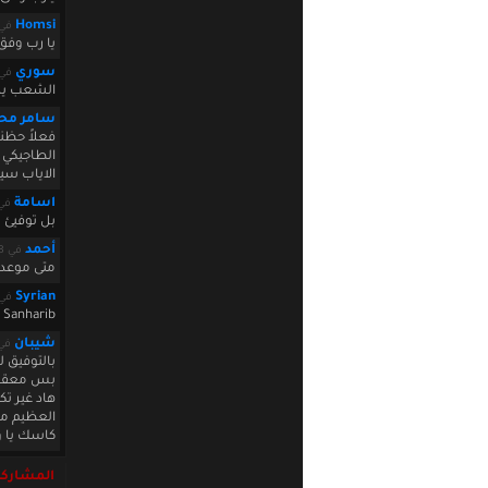
Homsi
في  2011 03:07:30
يا رب وفق
سوري
في  2011 03:54:39
الشعب يري
سامر مح
فعلاً حظن
الطاجيكي ب
الاياب سين
اسامة
في 011 07:20:28
بل توفيئ 
أحمد
في July 23 2011 09:05:28
متى موعد ا
Syrian
في  2011 15:44:42
anharib???
شيبان
في 011 17:13:52
بالتوفيق ل
بس معقول 
هاد غير تك
العظيم ما عم ترك
كاسك يا وطن
المشاركة