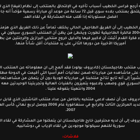
أرجع فراس الخطيب أسباب تأخره في الإلتحاق بالمنتخب إلى نظام (فيفا) الذي
للاعب أن يلتحق بمنتخب بلاده سوى قبل 72 ساعة من موعد أي مباراة رسمية مؤكداً 
افضل مستوياته إذا طُلب منه المشاركة في لقاء الغد.
 الخطيب إلى أن الفريق الطاجيكي الحالي يختلف تماماً عن ذلك الفريق الذي هزمنا
في عام 2004 فالكرة الطاجيكية تطورت ويخطئ من يظن أن المنتخب السوري سيكون في
ء فكرة القدم أثبتت أن لاكبير فيها والدليل خروج منتخبي البرازيل والرجنتين من بط
أميريكا الأخيرة من دورها الثاني على يد منتخبات أقل شأناً منها.
ب منتخب طاجيكستان (كاديروف بولود) فقد ألمح إلى ان معلوماته عن المنتخب 
على ماشاهده من مبارياته ضمن نهائيات أمم آسيا التي أقيمت في الدوحة مطلع
شيراً إلى أنه تابع نتائج منتخبنا في مبارياته الودية دون أن يتمكن من مشاهدتها.
لسوري قوي وصعب ولاعبوه يتميزون بالفنيات العالية وتجربتينا الوحيدتين معه ك
2004 وانتهيتا بتفوقه علينا .
روف عن أن نصف لاعبي منتخبه بالكامل من عداد منتخب الناشئين الذي قابل 
مباراة تحديد المركزين الثالث والرابع في سنغافورة عام 2006 ووصل لربع 
2007.
يروف إلى أن لديه محترفين خارج طاجيكستان لن يتمكنوا من المشاركة في لقاء ا
سورية لكنهم سيكونوا موجودين في لقاء الإياب في دوشانبيه.
فلاشات: