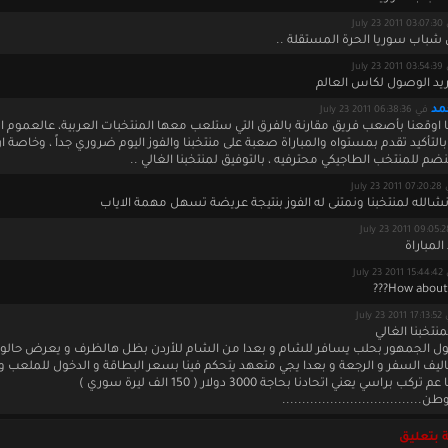
July 23
 شباب سوريا الحرة المستقلة ..
July 23
د الوصول لكاس العالم
مد
في July 23 2011 06:38:36
ا اوقعنا بأصعب فريق مقارنة بالفرق التي ستلعب معها المنتخبات العربية، عالعموم 
التأكيد تقدم بمستواه والمباراة صعبة على منتخبنا والفوز اليوم ضروري جداً ، وخاصة ان
ضم للمنتخب الطاجيكي محترفيه ، بالتوفيق لمنتخبنا الغالي ..
July 23 2
نشالله لمنتخبنا ونمتنى له الفوز بنتيجة عريضة تسهل مهمة الاياب
لمباراة
July 23
How about S
July 23 2
منتخبنا الغالي
الجمهور بحلب يسافر للشام و بعدا من الشام للأردن بظل هالظرف و يعرض حالو 
اليف السفر و الرجعة و بعدا يجي متعهد يتحكم فينا بسعر البطاقة و الدخول للملعب و 
ب براسي يعني اتحادنا بحاجة 3000 دولار ( 150 الف ليرة سوري )
...................................
 بتعليق