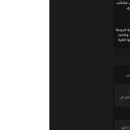
ى منتخب
ي.
ة الدوحة
ت وكانت
 الكرة
ين
حلم كل
كانو