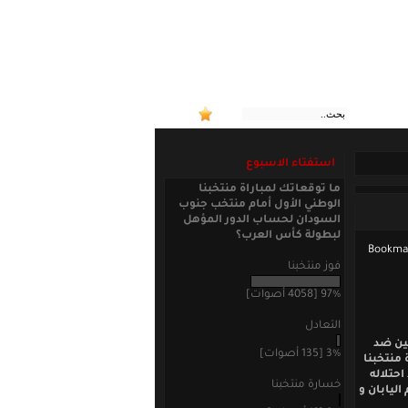
:: منتخبنا الوطني الأ
استفتاء الاسبوع
ما توقعاتك لمباراة منتخبنا
الوطني الأول أمام منتخب جنوب
السودان لحساب الدور المؤهل
لبطولة كأس العرب؟
فوز منتخبنا
97% [4058 أصوات]
التعادل
نين ضد
3% [135 أصوات]
منتخبنا
احتلاله
خسارة منتخبنا
اليابان و