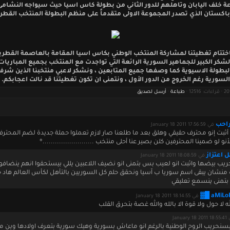
ة خلف اليابان وتاهلهم للدور الثاني من بطولة كاس اسيا حيث سيواجه النشام
باكستان الذي تصدر المجموعة الاولى متقدماً على منظم البطولة المنتخب القطر
باختتام تغطيتنا لمشاركة المنتخب الوطني بكاس اسيا المقامة بالعاصمة القطري
لشكر الكبير للجماهير السورية الرائعة التي تواجدت مع المنتخب بجميع المباريا
بطولة الاسيوية كما وصفها جميع المتابعين ، ونشكر لاعبي منتخبنا الذين شرفوا
السورية رغم الخروج من الدور الأول ، ونتمنى ان تكون تغطيتنا قد نالت اعجابكم.
طباعة
·
أرسل لصديق
احب
في January 18 2011 17:56:59
ثبت إنو محترف حقيقي وهلق بعد ما طلعنا صار لازم تعملوا حملة جديدة لضم المحترف
نو لو ضمينا المحترفين كلن بصير عنا أحلى منتخب .........................®
 اعتزاز
في January 18 2011 18:08:59
ريب بيضها واثبت انو لعيب بس بتمنى انو نضيف اللاعبين يللي بيستحقوا انهم ينضافو
منشان يبقى اسم سوريا ب اّسيا ونحقق حلم كل السوريين بالتأهل لكأس العالم هاد 
بتمنى ينسمع تعليقي
في January 18 2011 18:14:55
الله لا حول ولا قوة الا بالله والله غصة بتحرق القلب
January 18
سنحريب الروح الوطنية بالرغم انو ماعاش بسورية وهيك سورية بتعرف اولادها وين ما 