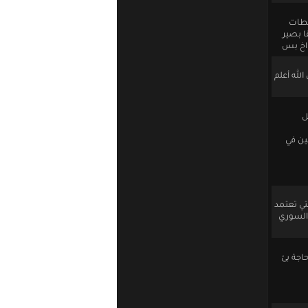
سطات
ا بصير
 اخ بس
لله أعلم
ل
ين في
تي تعتمد
 السوري
حاجة بئ