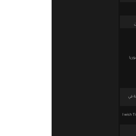
ن
ريا
ة في
I wish T