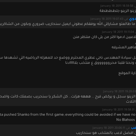
January 18 2011
الزينو الزينو جلططططة
لاوي
في January 18 2011 19:07:43
 طالعتو مشاركتي الله يوفقكم عطوني ايميل سنحاريب ضروري وبكون من الشاكري
January 18
اعبين ادموا اكتر من يلي كان منتظر منن
اهير المشرفه
ل سيادة المهندس ناجي عطري المحترم ووضع حد للمهزله الرياضيه التي تشهدها سو
ونحنا قلبنا محرووووووق ع منتخب بلاااااادنا
ارة الموقع
ن الزينو سجل و يركض فرح .. هههه هزلت.. كل الشكر يا سنحريب بصمتك كانت واضح
الثلاث
January 
ita pushed Shanko from the first game; everything could be avoided if we have n
No Blahoos
عب
في January 18 2011 20:06:11
 ان افضل لاعب بالمنتخب هو سنحاريب