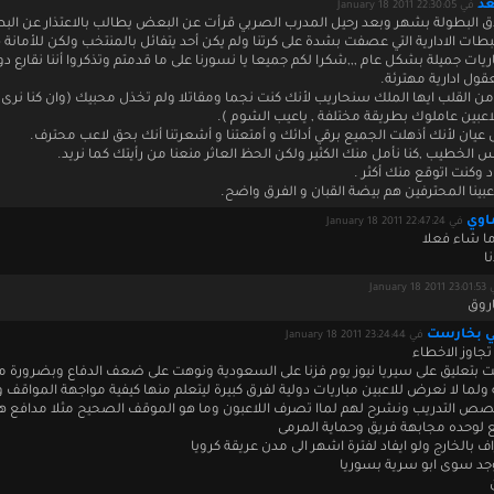
عد
في January 18 2011 22:30:05
ق البطولة بشهر وبعد رحيل المدرب الصربي قرأت عن البعض يطالب بالاعتذار عن الب
بطات الادارية التي عصفت بشدة على كرتنا ولم يكن أحد يتفائل بالمنتخب ولكن للأمانة 
اريات جميلة بشكل عام ,,,شكرا لكم جميعا يا نسورنا على ما قدمتم وتذكروا أننا نقارع د
قول ادارية مهترئة.
ن القلب ايها الملك سنحاريب لأنك كنت نجما ومقاتلا ولم تخذل محبيك (وان كنا نرى 
عبين عاملوك بطريقة مختلفة , ياعيب الشوم ).
 عيان لأنك أذهلت الجميع برقي أدائك و أمتعتنا و أشعرتنا أنك بحق لاعب محترف.
الخطيب ,كنا نأمل منك الكثير ولكن الحظ العاثر منعنا من رأيتك كما نريد.
 وكنت اتوقع منك أكثر .
اعبينا المحترفين هم بيضة القبان و الفرق واضح.
ماوي
في January 18 2011 22:47:24
ما شاء فعلا
ا
January 18 
اروق
ي بخارست
في January 18 2011 23:24:44
 تجاوز الاخطاء
كت بتعليق على سيريا نيوز يوم فزنا على السعودية ونوهت على ضعف الدفاع وبضرورة 
ولما لا نعرض للاعبين مباريات دولية لفرق كبيرة ليتعلم منها كيفية مواجهة المواقف 
ص التدريب ونشرح لهم لماا تصرف اللاعبون وما هو الموقف الصحيح مثلا مدافع هو
تراف بالخارج ولو ايفاد لفترة اشهر الى مدن عريقة كرويا
يوجد سوى ابو سرية بسوريا