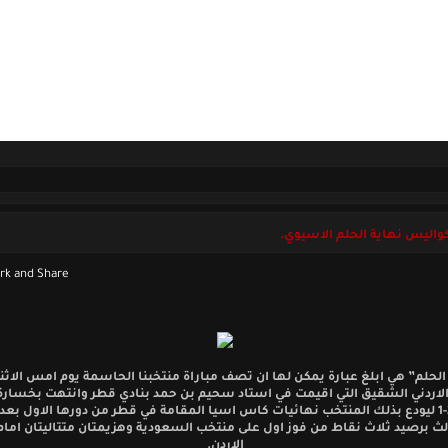
ل بنا
الجمعة 07 أغسطس 2026
واليس نهاية الحلم الاسيوي.
الحلم” هي ابلغ عبارة يمكن لها ان تصف مباراة منتخبنا الحاسمة يوم امس الاث
لاردني الشقيق التي اقيمت في استاد سحيم بن حمد بنادي قطر وانتهت بخسارة 
بنتيجة 2-1 ليودع بذلك المنتخب نهائيات كاس اسيا المقامة في قطر من دورها الاول بعد 
الث برصيد ثلاث نقاط من فوز اول على منتخب السعودية وهزيمتان متتاليتان امام 
الاردن.