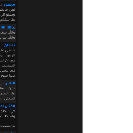
محمود
في 2011 20:53:55
قبل مانضم
وصلو للي 
عنا منتخب
عااااااااا
والله سنحا
والله مو 
نعمان ..
يا عيني عل
الزينو... 
كما ان ال
المنتخب...
كما نتمنى
تحيا سوريا
الياس
في y 18 2011 21:47:38
نحن لا نقل
على السرع
المحلي أرج
الفنان ا
هي البطولة
واسطات كل 
معققققققق