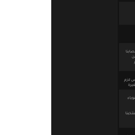
صابنا
ن
س لازم
يرة
وياء
تخبنا