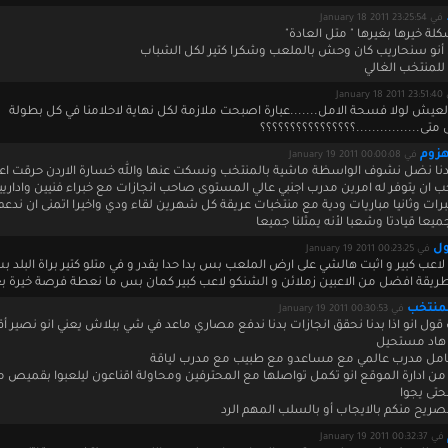
في January 18 2011 23:25:54
لة خيرها بغيرها " متل العادة"
نو سنحاريب كان وحش بالملعب وشكرا كتير لكل الشباب
للمنتخب الغالي
January 
لعيش لولا فسحة الامل.......عبارة اصبحت ملازمة لكل نهاية لاحلامنا في كل بطولة
 متى................؟؟؟؟؟؟؟؟؟؟؟؟؟؟؟؟
زوم
في January 19 2011 00:00:08
دنا نضل نشوف الواسظة ماشية بالمنتخب ونسكت عنها والله خسارة الاردن حرقت اع
جب ان يتوفر له امرين مدرب اجنبي عالي المستوى صاحب انجازات مع خبراء فنيين واداريي
ات وثانيا مباريات ودية مع منتخبات عريقة كل شهرين لقاء ودي واخيرا اتمنى ان ندعم
يعا قيادتا وشعبا لأنه يمثلنا جميعا
ول
في January 19 2011 00:23:25
عب كبير و اثبت هالشي على ارض الملعب بس بدا حدا يقدر و في متلو كتير براة البلد ب
طريقة افضل من الاعبين زملائن و الشنكو لاعب كبير كمان بس ما نعطة فرصة خيرة بغ
لمنتخب
في January 19 2011 00:30:53
ول انو اذا بدنا نحقق انجازات بدنا ندفع مصاري ماعد في شي ببلاش يعني انو نصير أق
 هاد مستحيل
 كامل مدرب عالمي مع مساعدو مع طبيب مع مدرب لياقة
 من ادارة الموقع انو تكمل تواصلها مع المحترفين ومحاولة اقناعون ليلعبوا بقميص من
لحتى يجوا
الصريح منكم بالايجاب أو بالسلب المهم الرد
في January 19 2011 00:32:37