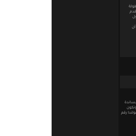
طولة
قدم
ول
أن
مساندة
وتكون
لندا رقم