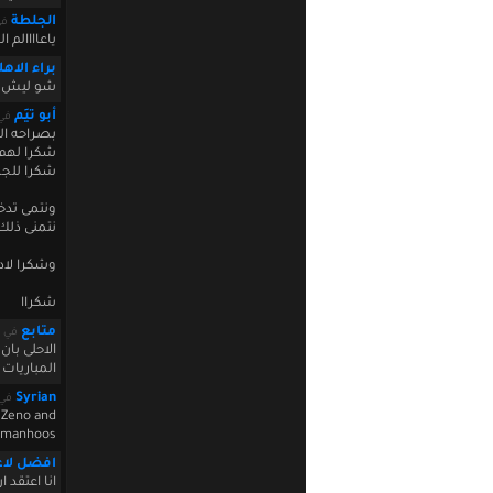
الجلطة
في  18:59:58
ياعاااالم 
براء الاه
شو ليش ما
أبو تيَم
في  2011 19:11:04
بصراحه الل
شكرا لهم
شكرا للجم
ونتمى تدخ
نتمنى ذلك 
وشكرا لاد
شكراا
متابع
في January 18 2011 19:28:03
الاحلى با
المباريات 
Syrian
في 18 2011 19:58:31
o Zeno and
 manhoos
افضل لا
انا اعتقد