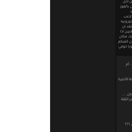
ن اجل
بالفوز
ا
 لاعب
وروبيه
قد ان
يين اذا
لك مكان
ان كعبكم
ويا خوفي
. أم
 الأخيرة
ن ....
 الثقة
 ؟؟؟