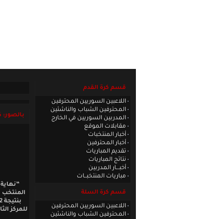
الصفحة الرئيسية
|
كادر الموقع
|
الاتصا
قسم كرة القدم
اللاعبين السوريين المحترفين
المحترفين الشباب والناشئين
بالصور: ك
المدربين السوريين في الخارج
مقابلات الموقع
أخبار المنتخبات
أخبار المحترفين
تقديم المباريات
نتائج المباريات
أخبـــار المدربين
مباريات المنتخبــات
“نهاية 
قسم كرة السلة
المنتخب ا
اللاعبين السوريين المحترفين
للمركز الث
المحترفين الشباب والناشئين