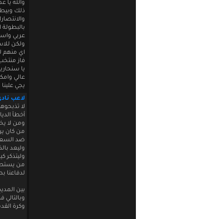
والله يا 
ذلك وبيطن
والانتصار
بالبطولة ا
عربي واسيو
ولكن للاس
اي منهم لن
فاز منتخب 
يا سنحاري
عالي وامكا
يجي علينا 
لاعب ناد
لا تذبحوهم 
أخطأ الديا
ومن لا يخ
من كان يري
ضد السعود
وليعد بالذ
وليتذكر ك
من يستطيع
لدفاعنا بص
بين المديح
وبالتالي فه
وكرة القدم