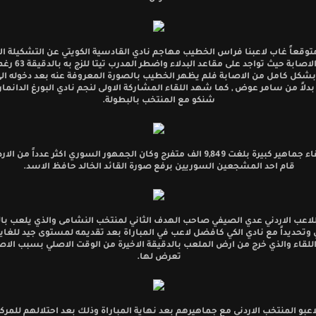
توقعاً غاب لاعبنا فراس الخطيب مهاجم نادي القادسية الكويتي عن التشكيلة ا
بسبب الاصابة حيث تواجد على مقاعد
كل كامل من الاصابة فلم يظهر الخطيب بالصورة المعروفة عنه بعد دخوله ال
دلاً من سامر عوض , كما شهد اللقاء المشاركة الاولى لنجم نادي البورغ الدانما
شنكو مع المنتخب بالبطولة.
جضر اللقاء جماهير كبيرة بلغت 9,849 الف متفرج وكان الجمهور السوري اكثر عدداً من 
قام احد المشجعين السوريين برفع صورة القائد الخالد حافظ الاسد.
اللاعب الاردني عدي الصيفي صاحب الهدف الثاني لمنتخب النشامى والذي يلعب با
وتحديداً مع نادي الكي كافضل لاعب في المباراة بعد تقديمه لمستوى جيد للغاي
للقاء والذي خرج من ارض الملعب بالدقيقة الاخيرة من الوقت الاصلي بسبب الاصا
تعرض لها.
عبو المنتخب الاردني مع جماهيرهم بعد نهاية المباراة وذلك بعد احتلالهم للمركز 