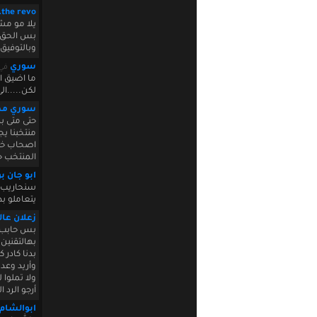
the revo.
يلا مو مشك
بس الحق أ
وبالتوفيق 
سوري
في 18 2011 23:51:40
ما اضيق ا
لكن.....الى
سوري مه
حتى متى ب
منتخبنا ي
اصحاب خبر
المنتخب جم
ابو جان ب
سنحاريب لا
يتعاملو ب
زعلان عا
بس حابب ق
بهالتقنين
بدنا كادر
وأريد وعد
ولا تملوا 
أرجو الرد 
ابوالشام