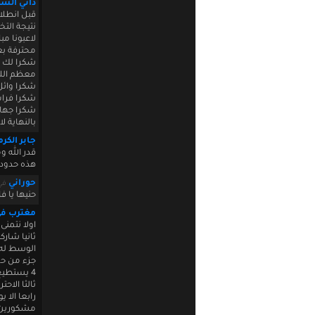
داني الس
قبل انطلا
نتيجة التخ
لاعبونا مب
محترفة بع
شكرا لك م
معظم اللا
شكرا وائل
شكرا فراس 
شكرا جهاد
بالنهاية ل
جابر الكر
قدر الله و
هذه حدودن
حوراني
في 2011 23:01:53
حنيها يا ف
مغترب ف
اولا نتمنى
ثانيا شار
الوسط له 
جزء من حص
4 يستطيع لوحده مجابهة فريق وحماية المرمى
ثالثا الاح
رابعا الا 
مشكورين