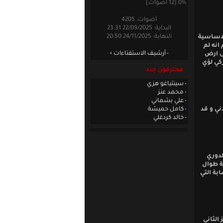
0% [12 أصوات]
أصوات: 4205
البداية: 22/09/2025 23:31
النهاية: 24/11/2025 20:50
لاساسية
 البدلاء واضطر المدرب تيتا للزج به بالدقيقة 63 رغم انه لم
أرشيف الاستفتاءات
ى ارض
ركي لؤي
محترفون جدد
سينتياغو هزي
محمد عنز
علي بشماني
الاردني و قد
كامل حميشة
خالد كردغلي
لدوري
ة طوال
بة التي
الثاني