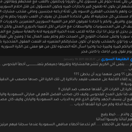
عمي يللي عنده نجوم على مستوى عالي باوروبا ويحلمون باللعب مع منتخبهم ويقاتلون م
شهم لن يكون له طموح كبير بانجازات كبيره ويكون المسؤول عن قتل احلام السوريين 
ات ولهم بالمنتخب القطري الاسوه يللي ثلاثة ارباعه مجنسين ومافي منتخب مشارك ال
لا مستدعي كل محترفيه الا يكفي لاتحادنا المبجل ان يعرف ان اللعب باوروبا يحلم به اي
ي وافريقي وانكم يا اتحادنا تعرفون الكم من اللعيبة السوريين المتميزين بالدوريات الا
ف الى متى المحسوبيات والواسطات مع احترامي لكل لاعبينا بالدوري المحلي ولكن اعت
 يحزن او يزعل اذا ترك مكانه للاعب عنده الخبرة الاوروبيه لانه بالنهاية سيفرح مع الملا
سوريا واعتلى منصات التتويج التي اصبحت حلم وحلم بعيد المنال عنا ( ومنيح يللي لقيت
ب ويا لؤي بالمنتخب وارجو ان تكون مشاركتكم المتميزه قد اقنعت العقول المتحجرة ب
نياتكم كبيرة وكبيرة جدا واخيرا اسأل الله الصحوه لكل من هو معني عن الكرة السوريه 
يوم نقول وين ايامك يا كابتن فجر
ي الطليعة السوري
في January 19 2011 00:35:17
....بتمنى أخي الكريم تنشر هالمشاركة وتقروها جميعكم بتمنـــــــــــــــى أخطأ البلحوس ..
ب ...
طئ ؟؟ ومن منهما يريد أن يخطئ ؟؟؟
د إلقاء اللائمة على مصعب فليعد بالذاكرة إلى تلك الكرة التي صدها مصعب في الدقيقة
ية !!!
اكرة إلى الكرات التي أنقذها مصعب ضد اليابان !!
يف كنا نكيل المدح للبلحوس وكيف كان صاحب الفضل الأهم في مباراتي السعودية واليابا
 أن ينسف الجهد والتألق الذي قام به الدياب ضد السعودية واليابان وكيف كان مصدر
حبة الدكة وكم من كرة أنقذها الدياب ...
 والذم ... خيط رفيع
م أبنائنا وليسوا أعدائنا
 مبنية على الأخطاء .... ألم تخدمنا أخطاء مدافعي السعودية عندما سجلنا فيهم مرتين