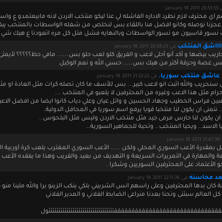
January 18 
 اي محترف لازم نطرد الاداره الفاشله لي عنا ليكو منتخب الاردن لانه مابيعتمدو ع وا
عجزنا نوصله وكانو افضل منا باللقاء بس لنخلص من شغله الواسطات بالمنتخب يبق
 نسور قاسيون مو نسور الواسطات وبالنهايه فشل متل كل مره اتعودنا ع هيك شي
اااااشق المنتخب
في January 18 2011 20:58:23
ريب بيضها و أكد أنو أحلى لاعب و الفريق كلو لعب حلو بس...... مافي حظ؟؟؟؟؟ لأيمتى ا
بس غصة وحرقة أكتر من هيك بس..... حسبي الله و نعم الوكيل
. عاشق منتخب سوريا.
في January 18 2011 21:22:22
ى سنحريب والله اثبت انو لاعب كبير... بس للأسف ما كان تصله كرات مثل العادة او مث
وحرام مثل هذا الاعب وغيره من المحترفين لا يلعبو في المنتخب ...
اعبين فراس الخطيب وجهاد الحسين و وائل عيان وعلي دياب كانوا ايضا من افضل الاعب
 نتمنى ان يكون لنا منتخبا قويا يرفع اسم سوريا في المحافل الدولية.
 ان يكون لنا حارس مرمى جيد مثل منتخب الاردن وليس مثل البلحوس..
 الاسد.. ويحيا المنتخب.. وتحية للجماهير السورية..
Januar
ل بمقدرة الأعب السوري المحلي ولكن ..... الأعب السوري المغترب يلعب كرة أوربية ال
ة والمهارة في التمريرات السريعة و التهديف من بعيد والقريب وهذا ما يفقده الأعب
و الأعتماد على المحترفين السوريين وشكرا .
حمد محاسنه
في January 18 2011 22:11:36
 كان بدها المحترفين وعلى راسهم انس الشربيني بلكي ينكب الزينو برا والله ملينا منو 
العالم سبئنى ونحنا بعدنا منراعي الضابط الفلاني و المدير الفلاني
قققققققققققققققققققققققققققققئئئئئئئئئئئئئئئئئئئئئئئئئئئئئئئئئول