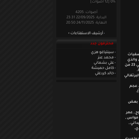
0% [12 أصوات]
أصوات: 4205
البداية: 22/09/2025 23:31
النهاية: 24/11/2025 20:50
أرشيف الاستفتاءات
محترفون جدد
سينتياغو هزي
تصفيات
محمد عنز
خميس والذي
علي بشماني
سيستمر حتى تاريخ مباراة منتخبنا الاولمبي ضد المنتخب الاولمبي اللبناني التي ستقام في 23 من
كامل حميشة
.
خالد كردغلي
لبرتغالي
ي عجم
.
تابع بعض
 , عمر
 مواس ,
اني ,
ي.