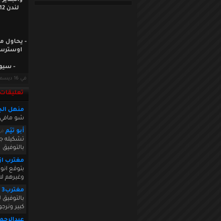
والجدير 
اوسترس ا
- سيوا
في 16 ديسمبر 2010 · قراءات: 8193 ·
تعليقات
منهل الج
شو مافي 
أبو تيَم
في 10 16:07:55
تشكيله جم
بالتوفيق
مغترب از
بتوقع انو
وغيرهم لان
مغترب3
بالتوفيق 
كبير ونرج
عبدالرحم