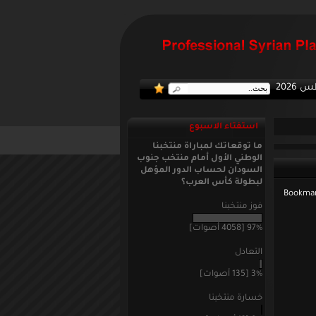
:: منتخبنا 
استفتاء الاسبوع
ما توقعاتك لمباراة منتخبنا
الوطني الأول أمام منتخب جنوب
السودان لحساب الدور المؤهل
لبطولة كأس العرب؟
فوز منتخبنا
97% [4058 أصوات]
التعادل
3% [135 أصوات]
خسارة منتخبنا