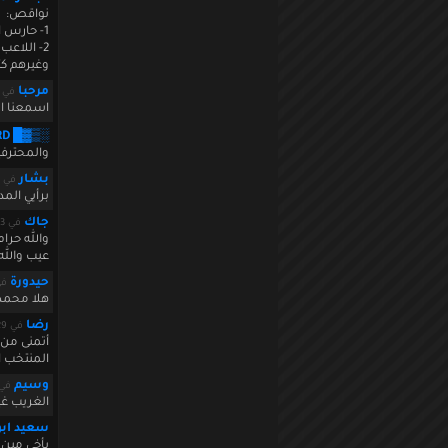
نواقص:
1- حارس المرمى جورج موسان
2- اللاعب المتميز علي قطريب
وغيرهم كت
مرحبا
في ecember 16 2010 17:51:41
اسمعنا ان
░▒▓█ aMiLoRD █▓
والمحترفي
بشار
في December 16 2010 18:31:31
برأيي الم
جاك
في December 16 2010 18:59:23
والله حرا
عيب والله
حيدورة
في 0 19:14:44
هلا محمد 
رضا
في December 16 2010 20:12:29
أتمنى من 
المنتخب ا
وسيم
في  16 2010 20:57:25
الغريب غي
سعيد اب
يأخي مين 