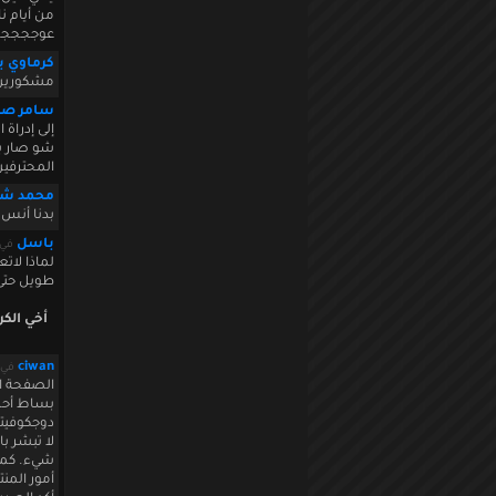
من أيام ن
عوجججج
كرماوي ي
مشكورين ش
سامر صي
إلى إدراة 
شو صار بم
المحترفين
محمد شا
بدنا أنس ش
باسل
في r 17 2010 00:04:53
لماذا لات
طويل حتى 
أخي الك
ciwan
في ber 17 2010 20:39:30
الصفحة ال
بساط أحمد
دوجكوفيتش
لا تبشر با
شيء. كما 
أمور المنت