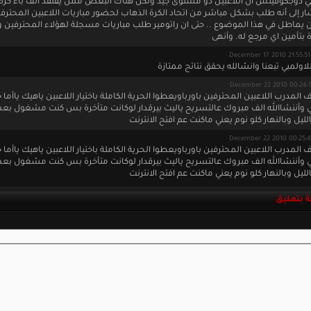
ي دوجكوفيتش أن اللاعبين ذو مستوى جيد ولكن هناك البعض ممن يفتقد ألف باء كرة 
شار إلى أنه طلب بشكل مباشر من اتحاد الكرة الذهاب لحضور مباريات اللاعبين المحترف
ان يماطل في هذا الموضوع .. حتى ان راتومير طلب مباريات مسجلة لهؤلاء المحترفين و
ة بتأمين اي مرجع له. وأنهى
D
لاولمبي تبعنا وانشالله يحقق نتائج ممتازة
المدرب اللاعبين المحترفين باورباويعطوا الحرية الكاملة باختيار اللاعبين ياهيك ياأما
ي وأننشاالله الف مبروك عالتسريح ياليث بيرقدار لوكانت متأخرة بس كنت مشغول بع
يل وبالنهار كلو نوم يعني ماكنت عم افتح الانترنت
المدرب اللاعبين المحترفين باورباويعطوا الحرية الكاملة باختيار اللاعبين ياهيك ياأما
ي وأننشاالله الف مبروك عالتسريح ياليث بيرقدار لوكانت متأخرة بس كنت مشغول بع
يل وبالنهار كلو نوم يعني ماكنت عم افتح الانترنت
 بتعليق