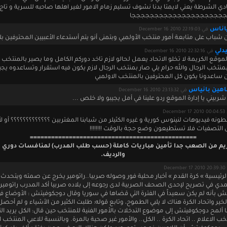
ادي الشرطة يعني لايمتا بدنا نشوف تسليم زمام الامور لغير اهلها صاحبه للسرية و تاج 
جججججججججججججججججججججا
اناس
في December 16 2010 22:19:03
باب على متابعة أمور منتخب الأولمبي وبتمنى أنو يتم أستدعاء الأعبيين المحترفين بل
دلي
في December 16 2010 22:32:16
الموقع الكريمة لا تخلو الاتحاد يعمل لحالو لازم تاخد دوركم الكامل وما يصير بالمنتخب 
نتخب الرجال والله حرام يلي صار بمنتخب الرجال لازم يكون فيه استقرار وتساعدوه يج
 ساعدونا يكون كل المحترفين بالمنتخب الاولمبي
هين بانياس
في December 16 2010 23:13:32
ربيني يا إدارة الموقع ردو علينا في أمل يجيبو ولا خلص ...
Decembe
عطونه فيديوهات لنينوس كورية و غيره الكثيلر من شبابنا المغتربين ؟؟؟؟؟؟؟؟؟؟؟؟؟ أو ل
التصفيات فلا تستطيعون وضع حجة بالوقت !!!!!!!!
===============================================
ريم من الصعب جدا تأمين مباريات كاملة (حسب طلب المدرب) لمنافسات دوري 
والرديف.
Decem
رئيسية » كرة القدم » أخبار محلية فور وصوله صربيا..راتومير يخرج عن صمته ويتحدث 
ي في تصريح لإحدى الصحف الصربية لدى رجوعه إلى بلاده صربيا أكد المدرب راتومير
 بأنه لم يكن سعيداً في الفترة التي قضاها في سوريا وقال دوجكوفيتش : الأوضاع ف
لخير واتحاد الكرة هناك لا يلبي الطموح، وتابع قوله: طلبت الكثير من الأشياء و لم أحصل
ألمح دوجكوفيتش إلى موضوع التدخلات بالأمور الفنية للمنتخب حين قال: الكل يريد ال
خب الاعلام .. اتحاد الكرة .. الكل.. والأمور غير صحية بالمرة. وبالنسبة للاعبي المنتخب 