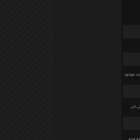
احد موجود
ي لأن
رة قدم