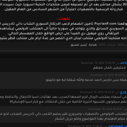
بالذكر ان منتخبنا الأولمبي تأهل الى الدور الثاني من التصفيات الاسيوية المؤهلة ل
لندن 2012 بشكل مباشر بعد ان تم تصنيفه ضمن منتخبات النخبة اسيويا, حيث سيبدء ا
مبارياته الرسمية بالتصفيات اعتباراً من الشهر السادس من العام المقبل.
لقطات :
- يحاول موقعنا PsyrianP.com تامين انضمام لاعب الارتكاز السوري الشاب داني تادر
لسويدي السابق والذي يتواجد في سوريا حالياً الى المنتخب الاولمبي ليشاهده
البرتغالي روي ميغيل دي الميدا على ارض الواقع خلال المعسكر الحالي.
جه منتخبنا الاولمبي منتخب لبنان الذي انتصر من عدة ايام على منتخب قطر بنتيجة 2-
طباعة
·
أرسل لصديق
احد
في December 16 2010 15:50:18
محترفين كمان معهم
December 16 20
يله بس حارس احمد مدنيه والله شغله ليه مو جايبينو
وري
في December 16 2010 16:43:41
 في اسماء بمنتخب الرجال لازم اضمها المدرب بعد نهائيات اسيا كالجفال والحافظ وم
هم سيكونون اكتسبوا الخبرة الكافية من خلال الاحتكاك مع كبار اسيا 0وشكراااا
في December 16 2010 16:51:47
للمنتخب الاولومبي بالتصفيات وضروري كتير ينضم اللاعب داني تادريس للمنخب لانو
و منكم الاهتمام بهذا الموضوع ولكم جزيل الشكر
ن المجداوي
في December 16 2010 17:08:10