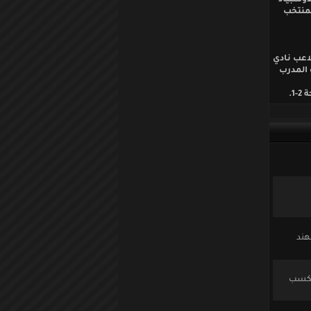
اولمبياد
لمنتخب
يس لاعب نادي
 المدرب
1.
هند
 مكسب