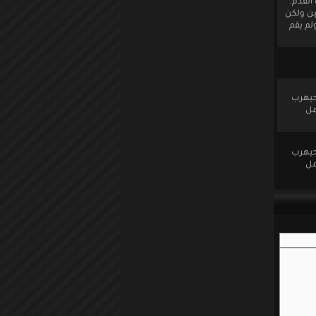
القدم.
ين ولكن
لم يقم
 حيهرب
مل
 حيهرب
مل