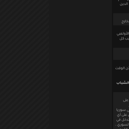
الدين
خارج
الأولمبي
يب كل
أن الوقت
الشباب
على
ي سوريا
 على أي
تدخل في
السوري ،