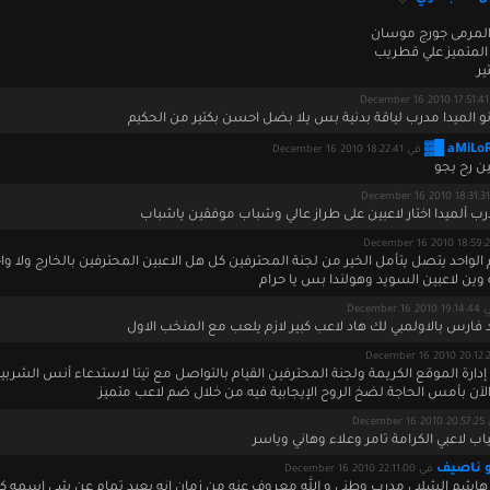
ير
D
و الميدا مدرب لياقة بدنية بس يلا بضل احسن بكتير من الحكيم
في December 16 2010 18:22:41
ن رح يجو
درب ألميدا اختار لاعبين على طراز عالي وشباب موفقين ياشباب
م الواحد يتصل يتأمل الخير من لجنة المحترفين كل هل الاعبين المحترفين بالخارج ولا و
 وين لاعبين السويد وهولندا بس يا حرام
December 16 201
فارس بالاولمبي لك هاد لاعب كبير لازم يلعب مع المنخب الاول
إدارة الموقع الكريمة ولجنة المحترفين القيام بالتواصل مع تيتا لاستدعاء أنس الشربين
لآن بأمس الحاجة لضخ الروح الإيجابية فيه من خلال ضم لاعب متميز
December
اب لاعبي الكرامة تامر وعلاء وهاني وياسر
و ناصيف
في December 16 2010 22:11:00
هاشم الشلبي مدرب وطني و الله معروف عنه من زمان انه بعيد تمام عن شي اسمه ك