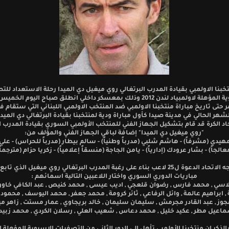
تخبنا الاولمبي بقيادة المدرب البرتغالي روي ميغيل دي الميدا رحلة الاستعداد لل
الاسيوية المؤهلة لاولمبياد لندن 2012 وذلك بمعسكر داخلي انطلق صباح اليوم ال
شهر الحالي في مدينة صيدا كأول مباراة ودية لمنتخبنا بقيادة البرتغالي دي الميدا
اد الكرة قد قام بتشكيل الجهاز الفني للمنتخب الأولمبي السوري بقيادة المدرب ا
"روي ميغيل دي الميدا" إضافة لباقي الجهاز الفني والمؤلف من:
مهيدي (مشرفاً) - هاشم شلبي (مدرباً وطنياً) - سالم بيطار (مدرباً للحراس) - عل
عالجاً) - بشار عرودك (إدارياً) - يامن الجاجة (منسقاً إعلامياً) - زكريا حزام (مترجماً)
وقد وجه الاتحاد الدعوة ل25 لاعب بناء على رغبة المدرب البرتغالي روي ميغيل الذي 
مباريات الدوري السوري واختار اللاعبين التالية اسمائهم :
اسي , محمد فارس , رضوان قلعجي , اديب عيسى , محمد كنيص , عبد الكافي خاووج
 ابراهيم عالمة , وائل الرفاعي , ثائر كرومة , محمد جعفر , محمد اليوسف , محمود
جوز , عبد القادر مجرمش , سليمان سليمان , خالد بريجاوي , عمار مستت , زاهر ميد
اعيل مطر , عكيد خليل , محمد دعاس , شعيب العلي , رسلان الكردي , محمد زبيد