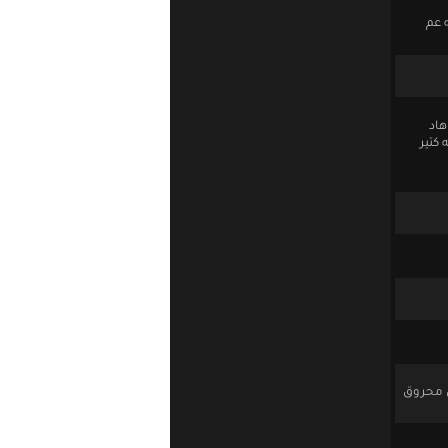
 عم
هاد
كتير
س محروق