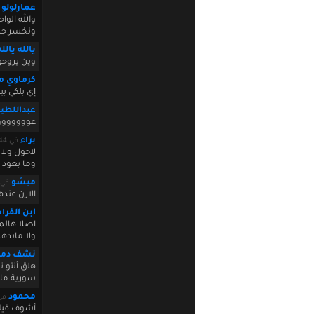
عمارلولو
والله الو
ونخسر جمي
يالله يالله
وين يروحو 
كرماوي م
إي بلكي ب
عبداللطي
عووووووووووو
براء
في August 04 2010 10:57:44
لاحول ولا 
وما بعود ب
ميشو
في st 04 2010 11:02:52
الارن عنده
ابن الفرا
اصلا هالم
ولا مابد
نشف دمن
هلق أنتو 
سورية مال
محمود
في 010 13:18:02
أشوف فيك 