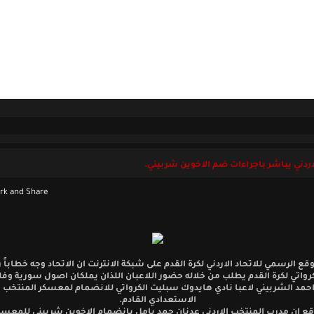
ل بنا
الخميس 06 أغسطس 2026
لاردني يباشر باجراءات ضم الاخوين شربيني.
وقع الرسمي للاتحاد الاردني لكرة القدم على شبكة الانترنت ان الاتحاد وجه خطاباً 
لكرواتي لكرة القدم يطلب من خلاله حضور اللاعبان اللذان يملكان اصول سورية و
مد الشربيني لاعبا نادي هايدوك سبليت الكرواتي للانضمام لمعسكر المنتخب ال
الاستعدادي القادم.
قع ان مدرب المنتخب الاردني عدنان حمد يامل بانضمام الاخوين شربيني للمعسكر