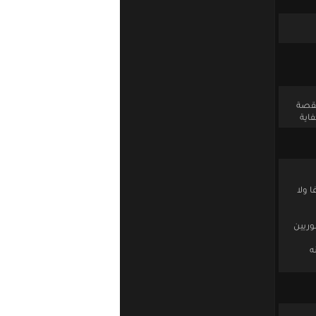
لقصة
فاية
 ولا
ه