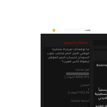
:: منتخبنا الوط
استفتاء الاسبوع
ما توقعاتك لمباراة منتخبنا
الوطني الأول أمام منتخب جنوب
السودان لحساب الدور المؤهل
لبطولة كأس العرب؟
فوز منتخبنا
97% [4058 أصوات]
التعادل
رسمياً
3% [135 أصوات]
فلسطينية
اردني
خسارة منتخبنا
 القادم