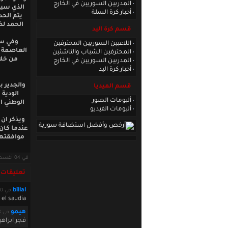
المدربين السوريين في الخارج
أخبار كرة السلة
يتم الح
الحمد لض
قسم كرة اليد
وفي سي
اللاعبين السوريين المحترفين
العاصمة ا
المحترفين الشباب والناشئين
من خلا
المدربين السوريين في الخارج
أخبار كرة اليد
والجدير ب
قسم الميديا
الودية 
ألبومات الصور
الوطني ا
ألبومات الفيديو
ويذكر ان
عندما كان 
موافقتهم
في 04 أغسطس 2010 · قراءات: 7158 ·
تعليقات
billal
في August 04 2010 06:16:30
 el saudia
هيمو
في August 04 2010 08:45:08
فجر ابراه