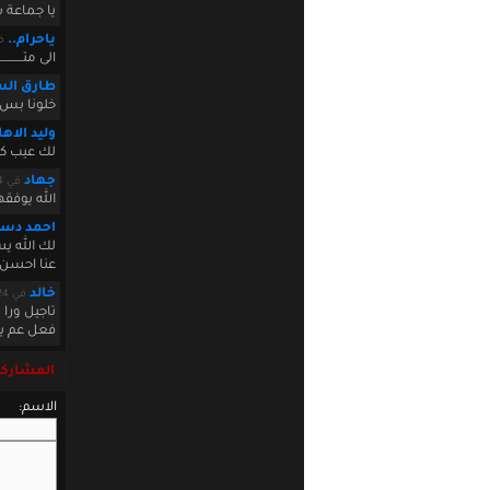
يا جماعة ش
ياحرام..
في 9:06
الى متــــــــــــــــ
طارق الس
خلونا بس 
وليد الاه
لك عيب كل
جهاد
في August 07 2010 08:51:54
الله يوفق
احمد دس
لك الله ي
عنا احسن 
خالد
في August 25 2010 22:17:24
تاجيل ورا 
فعل عم يكذ
المشاركة
الاسم: