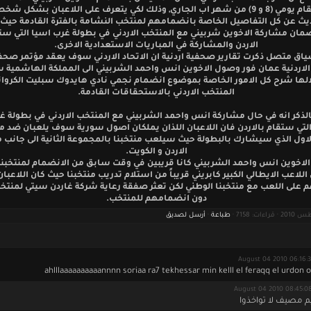
الذي سيقام يومي (8 و 9) من شهر اب الجاري, وذلك لكي يتعرف على اللاعبان بشكل 
ديث عن كل التفاصيل الخاصة بانضمامهم لمنتخب النشامة بالفترة القادمة حي
مان مشاركة الاخوين شربيني مع المنتخب الاردني في بطولة غرب اسيا التي ست
الاردن والمشاركة في المباريات الاستعدادية الاخرى.
اق متصل ذكرت تقارير صحفية اردنية ان الاتحاد الاردني سوف يعقد مؤتمر صح
لاردنية عمان فور وصول الاخوين انس واحمد الشربيني الى المملكة الهاشمية 
لها شرح كل الامور الخاصة بموضوع انضمام نجمي نادي هايدوك سبليت الكروات
المنتخب الاردني بالاستحقاقات القادمة.
الذكر انه في حال مشاركة انس واحمد الشربيني مع المنتخب الاردني في بطولة غ
التي ستقام بالاردن فان اللاعبان اللذان يملكان اصول سورية سوف يلعبان ضد من
لاول الذي سيشارك بالبطولة حيث سيلعب منتخبنا بالمجموعة الثانية الى جانب 
الاردن و الكويت.
 الاخوين انس واحمد الشربيني كانا قريبين في وقت سابق من الانضمام لمنتخبنا
اللاعب الايطالي الكبير كابريني قريباً من استلام تدريب منتخبنا حيث كان اللاعبان
 على اللعب مع منتخبنا الوطني لكن تعثر صفقة رعاية شركة غاردن سيتي لمنتخب
دون انضمامهم للمنتخب.
طباعة
·
أرسل لصديق
ahlllaaaaaaaaaannnn soriaa ra7 tekhessar min kelll el feraqq el urdon o
يم مصيف لا تواخذوا