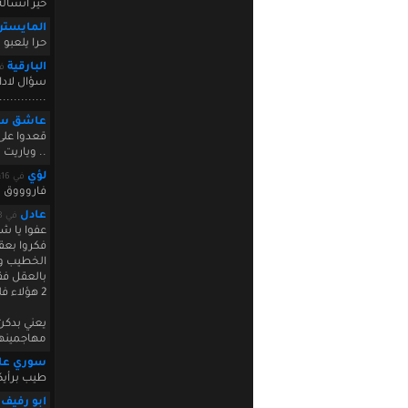
خير انشال
المايستر
حرا يلعبو
البارقية
في :14:53
سؤال لادار
...........
عاشق سو
قعدوا على
.. وياريت 
لؤي
في August 05 2010 15:04:16
فاروووق سرية !!
عادل
في August 05 2010 18:41:28
عفوا يا ش
فكروا بعق
الخطيب ولا
بالعقل فقط
2 هؤلاء فلسطينيين من فلسطين ويحملون جواز سفر سوري ولكنهم من فلسطين ....ليس سوريين
يعني بدكن 
مهاجمينها 
سوري عاي
طيب برأيك
ابو رفيف