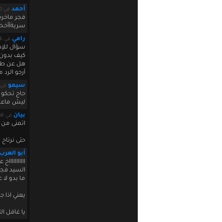
أحمد
في August 04 2010 13:19:10
فجر ماخرج
سريةأأخ
رامي
في August 04 2010 14:32:56
سؤال للإد
كيف بدون 
هل عن طر
أرجو الرد م
سيمو
في st 04 2010 14:34:53
حاج تحكو 
ليش ماعملو
بيان
في August 04 2010 15:02:56
اتمنى من ك
حتى نرتاح 
أبو العرب
اااااااااااخ
السيد فجر
ما بدو لا 
يعني اذا ج
يا غافل ال