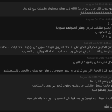
و يدرب أكتر من نادي درجة ثالثة لأنو هيك مستواه وكملت مع فاروق
خخخخخخخخخخخخخخخ
ارة
يمثلو منتخب الإردن وهنن أصولهم سورية
ق التجنيس
ن الإدارة
Augu
عن الكابتن فجر لأن الحق على الاتحاد الكروي هو المسؤل عن توجيه الخطابات للاتحادا
 متل الاتحاد الأردني هو يلي وجه خطاب للاتحاد الكرواتي مو المدرب
ل قلبي انهن يلعبو مع الاردن
من كثرة الاخبار اللي عم تنزلوها و انهن سوريين و هنن مو هيك و بالاصل فلسطينيين
في August 04 2010 15:29:41
 على واقع الكرة عنا
 حابب يعمل منتخب من عندو ويقول فجر اللي عمل المنتخب
عبين يغطو عليه
اب لا عبينا المحترفين رح يغطوا على اسمو وما رح حدا يلتكش فيه
ك الله