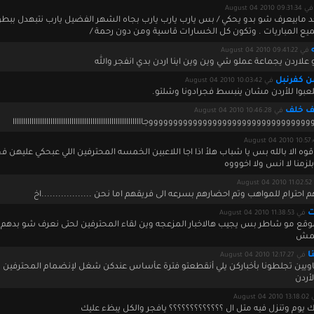
في August 04 2010 09:31:34
احد مابيعرف شو بدو يحكي / بس يارب يارب يارب بجاه الشهر الفضيل يارب نتبهدل ببطو
ع المباريات . وتكون كل الخسارات قاسية ومن دون رحمة /
في August 04 2010 09:41:22
علاردن يجماعة عملو شي وين وين اينا اردن بدي انفجر والله
ن كفرنبل
في August 04 2010 10:03:42
يلعبوا للأردن مشان ينبسط فجرادونا وشلتو.
ف خلف
في August 04 2010 10:46:28
وووووووووووووووووووووووووووووجاااااااااااااااااااااااااااااااااااااااااااااااااااااااااااااا
قوه الا بالله بس يا شباب هلأ اذا اجا اللاعبين الخمسه المحترفين اللي عبحكي عليهن فج
لزمنا لا انس ولا اخوووه
Augu
م احترام للمواهب وتم احضارهم بسرعه الى فريقهم اما نحن ..................اخ
ت
في August 04 2010 11:38:53
وقع مو شاطر بس يجيب هالاخبار المزعجه وين لقاء المحترفين لحتى نعرف شو بدهم
همش
ا
في August 04 2010 12:17:27
ناويين تجلطونا بأخباركن يلي أنقطعتو فترة عأساس عندكن شغل لإنضمام المحترفين 
أردن
August 04 2
يوم وتنزل فيه متل ال ؟؟؟؟؟؟؟؟؟؟؟؟؟ يافجر والكل يبظء عليك