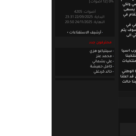
0% [12 أصوات]
شخصي ولكي
ث يسعى
أصوات: 4205
قام في
البداية: 22/09/2025 23:31
النهاية: 24/11/2025 20:50
في في
سوف يتم
أرشيف الاستفتاءات
ي الى
محترفون جدد
رب اسيا
سينتياغو هزي
تخبنا
محمد عنز
منتخبات
علي بشماني
كامل حميشة
 الوطني
خالد كردغلي
 قد اعلنا
نا حالت