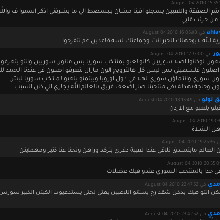
 بتم الصفقة واللعبين يسجلو افينا مشان ينبسصط الي ما بشرفني اذكر اسموا ف والله
من حرئت قلبي
ahla
في August 04 2010 16:05:08
ة الله لايوجهلك الخير انت وجماعتك لسه قاعدين عم تتفرجوا
ر
في August 04 2010 17:37:00
 معون لوكانوا اصلا سوريين كانو لعبو بمنتخب سوريا بس مانون سوريين وانتو بتعرفو 
صلون فلسطيني بس ليش كل هالترويج الون مازال بتعرفو اصلون في عندنا الحمد لله 
لون سوري وانتماؤن سوري لهلا في دول اوروبا وبيتمنو يلعبو لمنتخب سوريا ليش
ن وحاجة بهدلة بقى منتخبنا صار اضعف فريق بالعالم الله يجازي الي كان السبب
 لولو
في August 04 2010 18:13:49
لو يلعبو مع الاردن
 هل الشلاة
August 04 2010 1
 العالم مابتسدق تلاقي عندا لعيبة دغري بتركد وراهن ونحنا عنا كتير ومهملينن
ي حدا بالمنتخب السوري عندو هيك عضلات
مدي
في August 04 2010 22:47:52
يمكن انتو هيك بدكن شقد رح يستنو اللاعبين يعتي لحتى يستدعيوت الكبتن الكبير سور
مدي
في August 04 2010 23:42:52