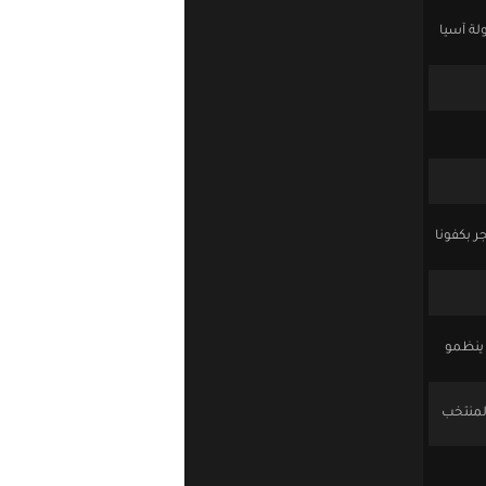
لة آسيا
ر بكفونا
 ينظمو
لمنتخب