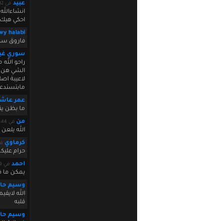
عبيد
في August 04 2010 15:35:12
انشاءالله
احكي هيك 
wy halabi
فاروق سري
سوري غيو
راحو الله
الشي هن ا
لاعيبة اص
مابتستدعو
عمر عاشق
ما بظن يقب
من
في August 04 2010 19:03:44
الله يلعن
كرماوي
في 9:25:36
حرام عليكن
احمد
في August 04 2010 20:35:09
يمكن ما ف
وسيم حا
الله لايق
قلبه
وسيم حا