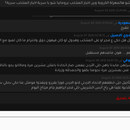
و هالمهزلة الكروية وين اخبار المنتخب برومانيا شو يا سرية اخبار المنتخب سرية؟
August 05 2010 22:2
ـــــــــــــــــــــــــــــــــــــــــــــــــــــــــــــــــــــــــــــــــــــــــــــــــــــــــــــــــــــــــــــــــى...............
عوديه
في August 06 2010 01:10:44
نتفرج
لاوي الاصيل
في August 07 2010 02:18:15
 هل حكي ع فجر او على المنتخب وهدول لو كان فيهون ذوق واحترام ما كان لعبو مع ا
هم ... هون ماعندهم مستقبل
وقي
في August 08 2010 02:47:33
سرلهن مابدنا ياهن خلي الأردن ينفعن صار اتحادنا باعتلن عشرين مرة وماكانو يجو بال
منن بعشرين مرة نجومنا بكفو والحمدلله وزيادة
تأجيل حتى خطفهم الاتحاد الاردني لانو الاردن فورا يقررو وينفذوا مومتل عنا حكي بحكي
بوا علينا هي راح أنس الشربيني خلي فجر ابراهيم ينام مرتاح اليوم
 بتعليق