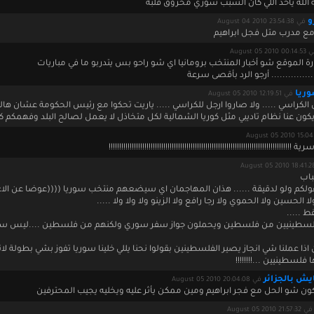
ه الله ياخد اللي كان السبب سوري محروق قلبه
و
في August 04 2010 23:54:38
 مع مدرب متل فجل ابراهيم
August 05 2010 00
ة الموقع شو أخبار المنتخب برومانيا اي شو راحو بس يتدربو ما في مباريات
................. أرجو الرد بأقصى سرعة
ريا
في August 05 2010 12:19:51
 الكراسي ..... ولا صاروا ارجل للكراسي ..... ياريت تحكوا مع رئيس الحكومة عشان ها
يكون عنا نظام تاديبي مثل كوريا الشمالية لكل متخاذل لا يعمل لصالح البلد وفهمكم ك
!!!!!!!!!!!!!!!!!!!!!!!!!!!!!!!!!!!!!!!!!!!!!!!!!!!!!!!!!!!!!!!!!!!!!!!!!!!!!!!!!!!!!
باب
ولكم ولو لدقيقة ...... هذان المهاجمان اي سيضعهم منتخب سوريا ((((عوضا عن الاغا
 الحسين ولا الحموي ولا رجا رافع ولا الزينو ولا ولا ولا .....
 .....
اذا عملنا شي انجاز يصير الفلسطينين بقولوا نحنا يللي خلينا سوريا تفوز بشي بطولة لان
فلسطينيين ...!!!!!!!!
ش بالجزائر
في August 05 2010 20:04:08
ون شو الحل مع فجر ابراهيم ومين ممكن يأثر عليه ويخليه يجيب المحترفين
في August 05 2010 21:57:32