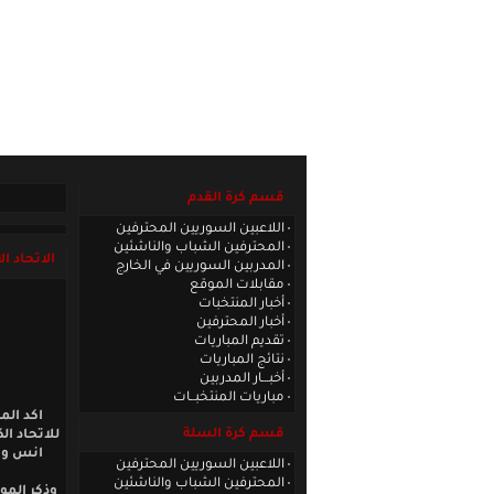
الصفحة الرئيسية
|
كادر الموقع
|
الاتصا
قسم كرة القدم
اللاعبين السوريين المحترفين
المحترفين الشباب والناشئين
الاتحاد ا
المدربين السوريين في الخارج
مقابلات الموقع
أخبار المنتخبات
أخبار المحترفين
تقديم المباريات
نتائج المباريات
أخبـــار المدربين
مباريات المنتخبــات
اكد الم
قسم كرة السلة
للاتحاد ا
انس واح
اللاعبين السوريين المحترفين
المحترفين الشباب والناشئين
وذكر المو