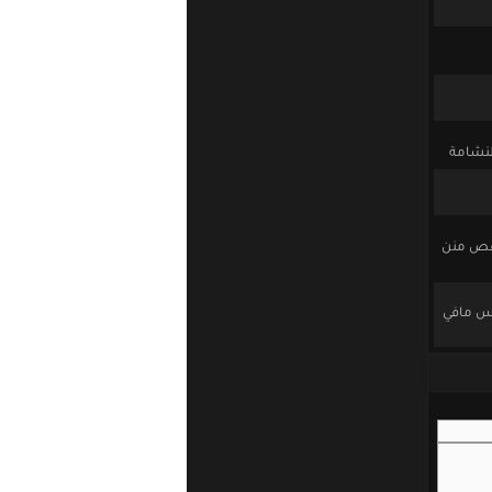
لنشامة
ناقص منن
 بس مافي