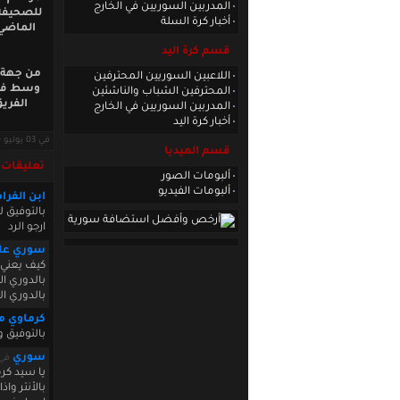
المدربين السوريين في الخارج
للصحيفة 
أخبار كرة السلة
الماضي 
قسم كرة اليد
من جهة ا
اللاعبين السوريين المحترفين
وسط فري
المحترفين الشباب والناشئين
الفريق
المدربين السوريين في الخارج
أخبار كرة اليد
في 03 يوليو 2010 · قراءات: 6230 ·
قسم الميديا
تعليقات
ألبومات الصور
ألبومات الفيديو
ابن الفرا
بالتوفيق 
ارجو الرد
سوري عاي
كيف يعني ر
بالدوري ا
بالدوري 
كرماوي م
بالتوفيق 
سوري
في  2010 16:04:17
يا سيد كر
بالأنتر وا