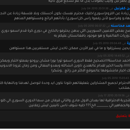
 بكفر نبل وجيب بطولات بدل ما عم تشجع فرق تانية
ن كفرنبل
في July 04 2010 20:51:38
م زيادة عن اللزوم/سوري/خليك محترم نفسك بكون أحسنلك وبلا فلسفة زيادة عن النج
جهادو وفراسو لأنن رفعوا راس كل/سوري/ بأدائهم الرائع ومستواهم المذهم
حمد محاسنه
في July 05 2010 00:37:32
نصح بعض اللاعبين السوريين اللي بدهن يحترفو بالخارج في دوري كرة قدم اسمو دوري بو
دوريات العالمية و هو موجود بافغانستان عليكم به
ة
في July 05 2010 09:04:48
يحين يسترزقوا و ما في غير الأردن ممكن تاخدن ليش مستغربين,هذا مستواهن
في July 05 2010 14:49:52
ن احمد محاسنة///تصحيح فقط الدوري اسمو تورا بورا مشان يروحو يعملو اختبار ويمك
//// ولسا الخير لقدام عالهندي ناوين انشالله وبعدو البنغالي ومن زمان غزونا الاندون
 اخبار مابنشوفها عالموقع الاكثر من رائع. ,وشكرا
July 0
احترام لجميع المشاركين بتعليقاتهم خلونا نكون ايد وحدة لنوصل لهدفنا وبالنهاية كلنا
منتخب
في July 17 2010 20:19:56
تجربة الاحترافية لها بعدان الاول مادي والتاني قرفان من سما الدوري السوري الي كل
لجماهير الي ________ الخ؟؟؟ خليه شوف ناس تانينين ليش زعلانين
 بتعليق