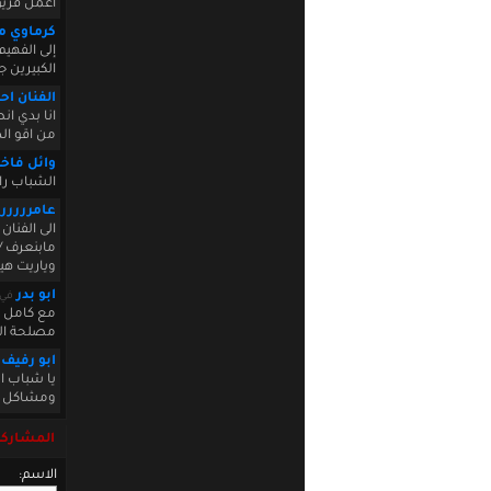
اعمل فريق
كرماوي م
إلى الفهي
الكبيرين 
الفنان ا
انا بدي ا
من اقو ال
وائل فاخر
الشباب را
عامررررر
الى الفنا
مابنعرف //
وياريت هيك
ابو بدر
في 5 2010 15:03:43
مع كامل ال
مصلحة ال
ابو رفيف
يا شباب ال
ومشاكل وا
المشاركة
الاسم: