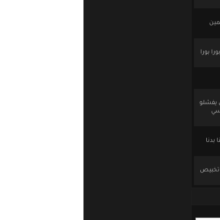
مين
را بورا
ن يفشلو
يسي
 بدنا
و تخبيص