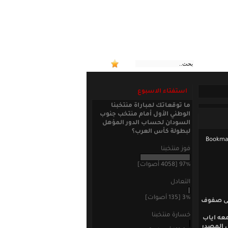
:: منتخبن
استفتاء الاسبوع
ما توقعاتك لمباراة منتخبنا
الوطني الأول أمام منتخب جنوب
السودان لحساب الدور المؤهل
لبطولة كأس العرب؟
فوز منتخبنا
97% [4058 أصوات]
التعادل
3% [135 أصوات]
إلى صفوف
خسارة منتخبنا
عه اياب
ل المصدر