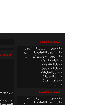
الصفحة الرئيسية
|
كادر الموقع
|
الاتصا
قسم كرة القدم
اللاعبين السوريين المحترفين
المحترفين الشباب والناشئين
الرفاعي و
المدربين السوريين في الخارج
مقابلات الموقع
أخبار المنتخبات
أخبار المحترفين
تقديم المباريات
نتائج المباريات
أخبـــار المدربين
مباريات المنتخبــات
قسم كرة السلة
يتردد وحس
اللاعبين السوريين المحترفين
وقال مصدر
المحترفين الشباب والناشئين
الموسم ال