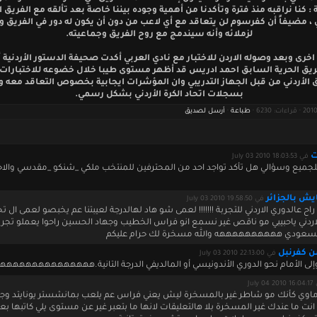
: كنا نراقبه منذ فترة وتأكدنا من أهمية وجوده بيننا خاصة بعد تألقه مع الفريق
، مضيفاً أن كفرسوم لن يتعاقد مع أي لاعب من دون أن يكون له دور في الفريق 
لزملائه وأنه سيندمج مع روح الفريق وجماعيته.
خرى وبعد وصوله الاردن للاختبار مع نادي العربي أكدت صحيفة الدستور الأردنية 
ق الحرية السابق احمد ادريس قد أظهر مستوى طيبا خلال خضوعه للاختبارات ا
 الأردني من قبل الجهاز التدريبي وان المؤشرات ايجابية بخصوص التعاقد معه و
بسجلات اتحاد الكرة الأردني بشكل رسمي.
طباعة
·
أرسل لصديق
ت
في July 03 2010 18:03:53
للجميع وسؤالي هل تأكد تواجد احد من المحترفين للمنتخب ملكي _شنكو _مقدسي والا
ش بالجزائر
في July 03 2010 19:58:50
اح عالدوري الاردني للتجربة !!!!!!! لعمى شو هاد لهالدرجة لعيبتنا عم يخبصو لعمى ال تج
لاردني ياحبيبي مو ناقص غير نسمع انو فراس الخطيب وجهاد الحسين راحوا يعملو تجرب
السعودي ههههههههههه والله مسخرة لك حرام عليكم
ن كفرنبل
في July 03 2010 22:13:00
وإلى الأمام نحو الدوري الأندونيسي أو المالديفي الدرجة التانية.هههههههههههههه
July 04
ماوي كأنك مو شاطر غير بالمسخرة ليش يعني فراس عم يلعب بمانشستر يونايتد وج
ذا انت ما عندك غير المسخرة بلا هالتعليقات لانها ما بتعبر غير عن مستوى يلي كاتبها ب