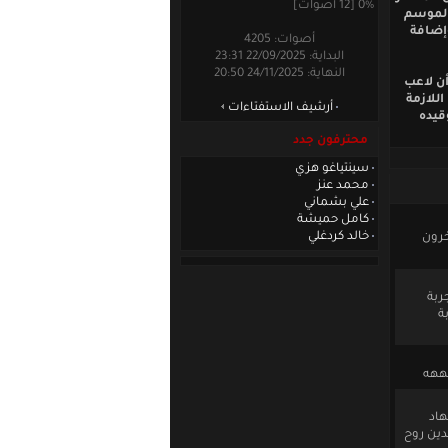
0% [12 أصوات]
 الموسم
وإضافة
أصوات: 4205
البداية: 22/09/2025 23:31
النهاية: 24/11/2025 20:50
أن لاعب
للازمة
أرشيف الاستفتاءات
قيده
محترفون جدد
سينتياغو هزي
محمد عنز
علي بشماني
كامل حميشة
خالد كردغلي
خرون
ربة
ة
هههه
هاد
عدين روح