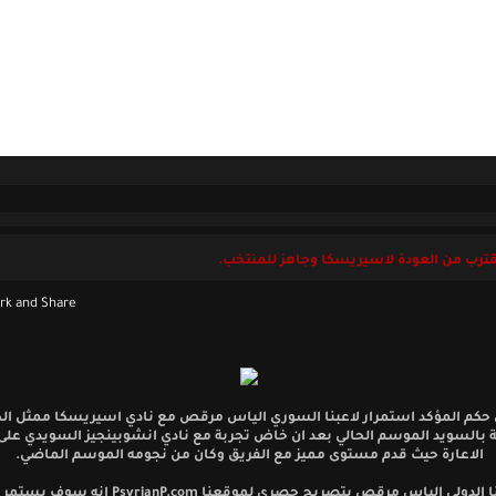
ل بنا
السبت 08 أغسطس 2026
رب من العودة لاسيريسكا وجاهز للمنتخب.
حكم المؤكد استمرار لاعبنا السوري الياس مرقص مع نادي اسيريسكا ممثل الج
 بالسويد الموسم الحالي بعد ان خاض تجربة مع نادي انشوبينجيز السويدي عل
الاعارة حيث قدم مستوى مميز مع الفريق وكان من نجومه الموسم الماضي.
واكد لاعبنا الدولي الياس مرقص بتصريح حصري لموقعنا nP.com