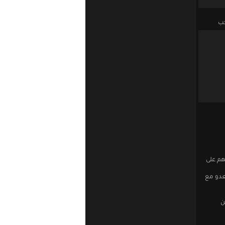
خب
فهم على
عدو مع
ن