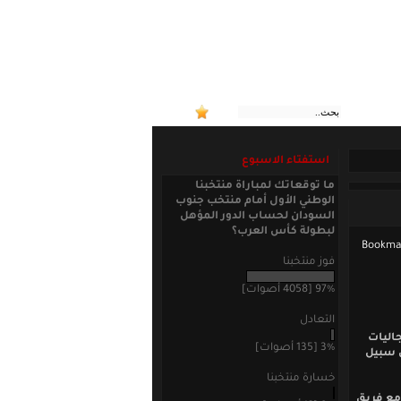
:: منتخبنا ا
استفتاء الاسبوع
ما توقعاتك لمباراة منتخبنا
الوطني الأول أمام منتخب جنوب
السودان لحساب الدور المؤهل
لبطولة كأس العرب؟
فوز منتخبنا
97% [4058 أصوات]
التعادل
اليات
3% [135 أصوات]
ى سبيل
خسارة منتخبنا
Psyria انه سوف يستمر مع فريق