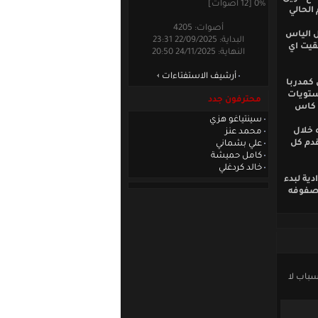
0% [12 أصوات]
الحالي
أصوات: 4205
ل الياس
البداية: 22/09/2025 23:31
قيت اي
النهاية: 24/11/2025 20:50
أرشيف الاستفتاءات
كمدربا
ستويات
محترفون جدد
ة كاس
سينتياغو هزي
دم الا 60% من مستواه خلال
محمد عنز
دم كل
علي بشماني
كامل حميشة
خالد كردغلي
ية لبدء
 صفوفه
سباب لا