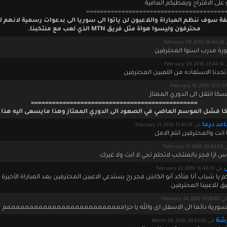
 على الاقتراح ويعطيكم العافية
=======================================
ة سوف ننظم المباراة واللاعبون لن ياتوا الى سوريا الى بدعوات رسمية لانهم ل
محترفون وليسوا هواة مثل فريق MTN الذي لعب مع منتخبنا.
February 0
ورة مدرب اسنوا المحترفين
February 0
تحدنا الاستفاده من اللعبين المحترفين
كا انتقل الى الدوري الممتاز
===============================================
 فشل الموسم الماضي في الصعود الى الدوري الممتاز وهذا مايسعى اليه هذا
حد درعا
في February 21 2010 17:45:18
وا انت والمحترفين انتم الامل
February 21 
ياس ازا فجر بالمنتخب لاتحلم تجي لا انت ولا غيرك
في February 22 2010 16:40:15
م يا شباب أنا متأكد أنو الكابتن فجر رح يستدعي الاعبين المحترفين بعد المباراة الأخيرة 
ق للاعبينا المحترفين
February 24 2010 15:28:0
السورية دائما الى الاسفل اى والله يا حراممممممممممممممممممممممممممم
شة
في March 04 2010 20:43:50