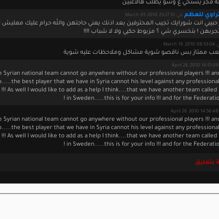
له فجر يستحي ع وشو يطلب هالاعبين
اوي للعظم
في March 05 2010 23:27:51
 حبيبي انت شورايك تجيب المحترفين بعد اذنك يعني حاجتهن والله حرام عليك معليش اع
جربهن ! بتخسري شي ؟ مزبوط حكيي ولا لا شباب !!!!
March 16 201
اللعب ممتاز بس ناقصو شوية مشاكل وملاحظات عليه شوية
A
 Syrian national team cannot go anywhere without our professional players !!! an
o.....the best player that we have in Syria cannot his level against any professional
!!! As well I would like to add as a help I think....that we have another team called
in Sweden.....this is for your info !!! and for the Federation
A
 Syrian national team cannot go anywhere without our professional players !!! an
o.....the best player that we have in Syria cannot his level against any professional
!!! As well I would like to add as a help I think....that we have another team called
in Sweden.....this is for your info !!! and for the Federation
 بتعليق