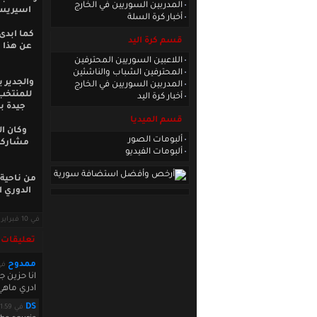
المدربين السوريين في الخارج
اسيريسك
أخبار كرة السلة
كما ابدى
قسم كرة اليد
عن هذا ا
اللاعبين السوريين المحترفين
المحترفين الشباب والناشئين
والجدير 
المدربين السوريين في الخارج
للمنتخب 
أخبار كرة اليد
جيدة ب
قسم الميديا
ألبومات الصور
مشاركته
ألبومات الفيديو
من ناحية 
الدوري ا
في 10 فبراير 2010 · قراءات: 6442 ·
تعليقات
ممدوح
في 10 04:03:12
انا حزين ج
ادري ماهي
DS
في February 09 2010 11:01:59