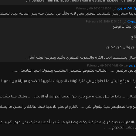
Shi behawe men hik la3eb ,mestawah mestawah la3been darjeh 3 
 الكرماوي
في February 09 2010 12:51:04
ريكا ممتاز بس للمنتخب موكتير منيح لانه والله في احسن منه بس اضافة جيدة للمنت
لموت
في February 09 2010 12:54:29
 اتبت لا توقع
الج
ين واذن من عجين.
مثال يسمعها اتحاد الكرة والمدرب العبقري وأكيد بيعرفوا هيك أمثال.
أزرق
في February 09 2010 14:18:09
لياس مرقص ..... انشالله نشوفو بقميص المنتخب ببطولة اسيا القادمة ......
ة الموقع ليش ما تحاولون في فترة توقف الدوريات الأوربية تنضمو مباراة بين لاعبينا
لحالي .... واذا ما قبل فجورة مع نادي من أنديتنا الكرامة أو الاتحاد .... وهيك فينا نشو
ع وما نعطيهم حجة ليقولو شي .... باقترح توصلو للأندية تبعنا هالكلام أحسن ما يست
 بالامارات يجيبو فريق محترفينا وخصوصا انو ما شاء الله عنا محترف بكل مركز تقريبا م
 قلب الهجوم ......