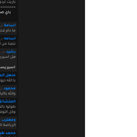
ياريت تردو
========
باي صف
اسامة
في 9 2010 16:40:28
ما دام فج
اسامه
في 9 2010 23:44:14
نتمنا من ا
رشيد
في February 10 2010 15:17:07
هل اسيريس
اسيريسكا
منهل الجا
يا الله حي
محمود
في 2010 20:04:09
والله ياال
المتشائل
طولوا بالك
وكل التوفي
ومغترب
في 2
الرياضة 
محمد طر