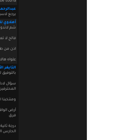
be souria
عبدالرحمن
يرجع لاسي
أهلاوي ل
شم لاتدوق
فالج لا تع
اذن من ط
علواه هالا
التايغر ال
بالتوفيق 
سؤال لادار
المحترفين
ومنتخبنا ا
أرض الواق
فرق
درجة ثانية
الحارس الى