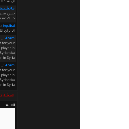
ان شاء ال
مانشستر
حبيبي فجر
حالك عم ت
hg;.lh,d
في 0 08:53:04
انا براي 
Aram
في pril 26 2010 14:51:09
d for your
 player in
 Syrianska
 in Syria !
Aram
في pril 26 2010 14:56:48
d for your
 player in
 Syrianska
 in Syria !
المشاركة
الاسم: