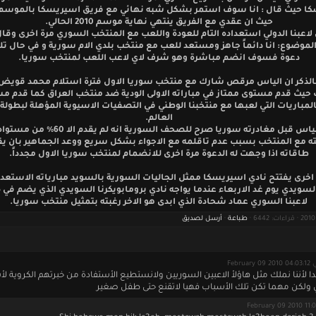
ا حيث قال : انا سوف استمر بشكل شبه نهائي مع فريق اسيريسكا بالموسم 
حيث ان عقدي مع الفريق ينتهي نهاية موسم 2010 الحالي.
 لاعبنا الدولي استعداده التام للعودة واللعب مع المنتخب السوري مرة اخرى وقا
لموضوع: انا دائماً جاهز ومستعد للعب مع منتخب بلدي الام سورية و في حال تل
دعوة فسوف انضم مباشرة وهو شرف لاي لاعب اللعب لمنتخب سوريا.
بالذكر ان الياس مرقص شارك مع منتخب سوريا الاول فترة استلام محمد قويض 
حيث قدم مستوى ممتاز في مباراته الاولى الودية ضد منتخب العراق كما قدم م
المباريات التي لعبها مع منتخبنا الوطني في التصفيات الاسيوية المؤهلة لبطول
العالم.
وكان الياس قبل مغادرته سوريا صرح للصحف السورية انه لم يق
 مع المنتخب بسبب عدم تاقلمه مع الاجواء بشكل سريع ووعد الجماهير بان يق
طاقاته اذا وجهت له الدعوة مرة اخرى للانضمام لمنتخب سوريا الاول مجدداً.
اخرى يفتتح نادي اسيريسكا ممثل الجاليات السورية بالسويد مبارياته الاستعداد
لسويدي يوم غد الاربعاء عندما يواجه نادي برومابويكرنا السويدي الذي يضم في
لاعبنا السوري عماد شحادة الذي ابدى هو الاخر رغبته بتمثيل منتخب سوريا.
طباعة
·
أرسل لصديق
February 09 20
دا لأننا نملك مثل هاؤلأ الاعبين السوريين ولانستطيع الأستفادة من خبرتهم الكروية لأ
 ولكن مهما تكن تلك الأسباب فهيا لاتقنع حتى طفل صغير