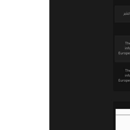
تبر
The
inf
Europe 
The
inf
Europe 